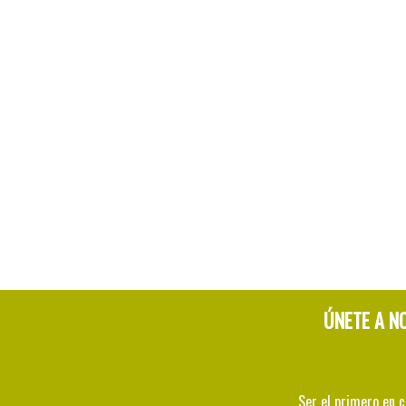
ÚNETE A N
Ser el primero en 