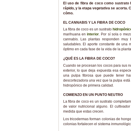
El uso de fibra de coco como sustrato 
rápido, y la etapa vegetativa se acorta. 
cómo.
EL CANNABIS Y LA FIBRA DE COCO
La fibra de coco es un sustrato
hidropónic
marihuana en
interior
. Por sí sola o mezc
cannabis. Las plantas responden muy bi
saludables. El aporte constante de una m
óptimo en cada fase de la vida de la planta
¿QUÉ ES LA FIBRA DE COCO?
Cuando se procesan los cocos para sus nu
exterior, lo que deja expuesta esa espec
una pulpa fibrosa que puede tener ha
descortezadora una vez que la pulpa está s
hidropónico de primera calidad.
COMIENZO EN UN PUNTO NEUTRO
La fibra de coco es un sustrato completam
de valor nutricional alguno. El cultivado
medida que estas crecen.
Los tricodermas forman colonias de hongos
colonias fortalecen el sistema inmunológic