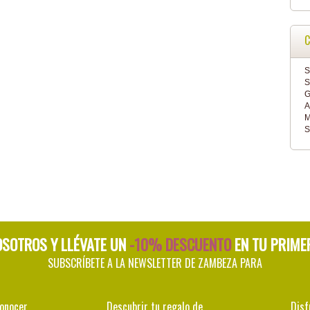
C
S
S
G
A
M
S
OSOTROS Y LLÉVATE UN
-10% DESCUENTO
EN TU PRIME
SUBSCRÍBETE A LA NEWSLETTER DE ZAMBEZA PARA
conocer
Descubrir tu regalo de
Disf