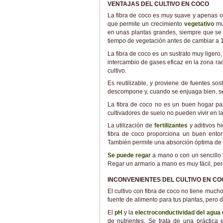
VENTAJAS DEL CULTIVO EN COCO
La fibra de coco es muy suave y apenas of
que permite un crecimiento
vegetativo
muy
en unas plantas grandes, siempre que se 
tiempo de vegetación antes de cambiar a 
La fibra de coco es un sustrato muy ligero, 
intercambio de gases eficaz en la zona ra
cultivo.
Es reutilizable, y proviene de fuentes so
descompone y, cuando se enjuaga bien, se
La fibra de coco no es un buen hogar pa
cultivadores de suelo no pueden vivir en la
La utilización de
fertilizantes
y aditivos h
fibra de coco proporciona un buen entorn
También permite una absorción óptima de n
Se puede regar
a mano o con un sencillo s
Regar un armario a mano es muy fácil, pero
INCONVENIENTES DEL CULTIVO EN CO
El cultivo con fibra de coco no tiene much
fuente de alimento para tus plantas, pero d
El
pH
y la
electroconductividad del agua
de nutrientes. Se trata de una práctica 