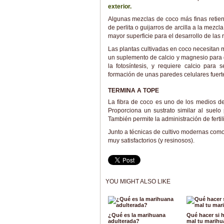
exterior.
Algunas mezclas de coco más finas reti
de perlita o guijarros de arcilla a la mez
mayor superficie para el desarrollo de las r
Las plantas cultivadas en coco necesitan
un suplemento de calcio y magnesio para 
la fotosíntesis, y requiere calcio par
formación de unas paredes celulares fuert
TERMINA A TOPE
La fibra de coco es uno de los medios de 
Proporciona un sustrato similar al suelo
También permite la administración de ferti
Junto a técnicas de cultivo modernas com
muy satisfactorios (y resinosos).
YOU MIGHT ALSO LIKE
¿Qué es la marihuana
Qué hacer si 
adulterada?
mal tu marihu