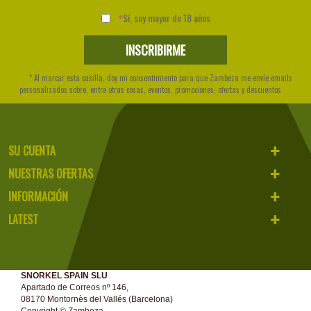
Sí, soy mayor de 18 años
* Al marcar esta casilla, doy mi consentimiento para que Zambeza me envíe emails
personalizados sobre, entre otras cosas, eventos, promociones, ofertas y descuentos
SU CUENTA
NUESTRAS OFERTAS
INFORMACIÓN
LATEST
SNORKEL SPAIN SLU
Apartado de Correos nº 146,
08170 Montornès del Vallés (Barcelona)
Copyright ©
Zambeza