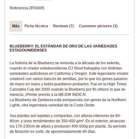
Referencia:
ZF03005
Más
Ficha técnica
Reviews (7)
Customer pictures (3)
BLUEBERRY: EL ESTÁNDAR DE ORO DE LAS VARIEDADES
ESTADOUNIDENSES
La historia de la Blueberry se remonta a la década de los setenta,
cuando el criador estadounidense DJ Short trabajaba con distintas
variedades autóctonas en California y Oregón. Este legendario criador
colaboró con varios bancos de semillas, por lo que los genes pasaron
de mano en mano y todos puedieron probarlos. Fue en la High Times
Cannabis Cup del 2000 cuando la Blueberry por fin obtuvo lo que se
merecía: ¡Primer premio a la MEJOR INDICA!
La Blueberry de Zambeza está enriquecida con genes de la Northern
Lights, otra legendaria variedad de la Costa Oeste.
Sus plantas son tupidas y compactas, con alturas interiores de 60-
90cm. y unos rendimientos de 350-400 g/m². En el exterior, alcanzan
los 170-230cm de altura y producen 400-500g por planta. Su periodo
de floración es corto, de aproximadamente 60 días.