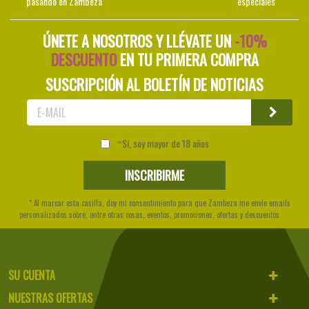
pasando en Zambeza
especiales
ÚNETE A NOSOTROS Y LLÉVATE UN
-10%
DESCUENTO
EN TU PRIMERA COMPRA
SUSCRIPCIÓN AL BOLETÍN DE NOTICIAS
Sí, soy mayor de 18 años
* Al marcar esta casilla, doy mi consentimiento para que Zambeza me envíe emails
personalizados sobre, entre otras cosas, eventos, promociones, ofertas y descuentos
SU CUENTA
NUESTRAS OFERTAS