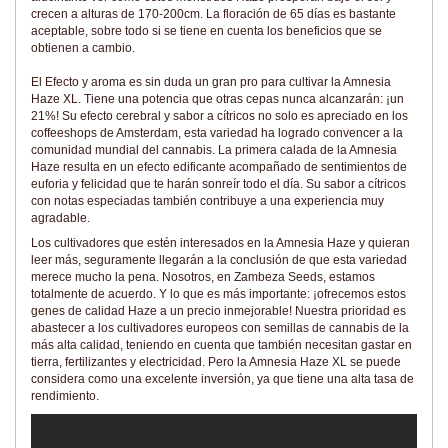
crecen a alturas de 170-200cm. La floración de 65 días es bastante
aceptable, sobre todo si se tiene en cuenta los beneficios que se
obtienen a cambio.
El Efecto y aroma es sin duda un gran pro para cultivar la Amnesia
Haze XL. Tiene una potencia que otras cepas nunca alcanzarán: ¡un
21%! Su efecto cerebral y sabor a cítricos no solo es apreciado en los
coffeeshops de Amsterdam, esta variedad ha logrado convencer a la
comunidad mundial del cannabis. La primera calada de la Amnesia
Haze resulta en un efecto edificante acompañado de sentimientos de
euforia y felicidad que te harán sonreír todo el día. Su sabor a cítricos
con notas especiadas también contribuye a una experiencia muy
agradable.
Los cultivadores que estén interesados en la Amnesia Haze y quieran
leer más, seguramente llegarán a la conclusión de que esta variedad
merece mucho la pena. Nosotros, en Zambeza Seeds, estamos
totalmente de acuerdo. Y lo que es más importante: ¡ofrecemos estos
genes de calidad Haze a un precio inmejorable! Nuestra prioridad es
abastecer a los cultivadores europeos con semillas de cannabis de la
más alta calidad, teniendo en cuenta que también necesitan gastar en
tierra, fertilizantes y electricidad. Pero la Amnesia Haze XL se puede
considera como una excelente inversión, ya que tiene una alta tasa de
rendimiento.