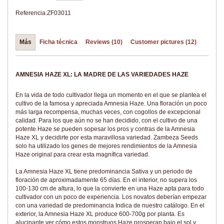
Referencia:
ZF03011
Más
Ficha técnica
Reviews (10)
Customer pictures (12)
AMNESIA HAZE XL: LA MADRE DE LAS VARIEDADES HAZE
En la vida de todo cultivador llega un momento en el que se plantea el
cultivo de la famosa y apreciada Amnesia Haze. Una floración un poco
más larga recompensa, muchas veces, con cogollos de excepcional
calidad. Para los que aún no se han decidido, con el cultivo de una
potente Haze se pueden sopesar los pros y contras de la Amnesia
Haze XL y decidirte por esta maravillosa variedad. Zambeza Seeds
solo ha utilizado los genes de mejores rendimientos de la Amnesia
Haze original para crear esta magnífica variedad.
La Amnesia Haze XL tiene predominancia Sativa y un periodo de
floración de aproximadamente 65 días. En el interior, no supera los
100-130 cm de altura, lo que la convierte en una Haze apta para todo
cultivador con un poco de experiencia. Los novatos deberían empezar
con una variedad de predominancia Indica de nuestro catálogo. En el
exterior, la Amnesia Haze XL produce 600-700g por planta. Es
alucinante ver cómo estos monstruos Haze prosperan bajo el sol y