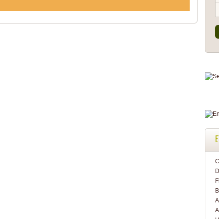
E
C
D
F
B
A
A