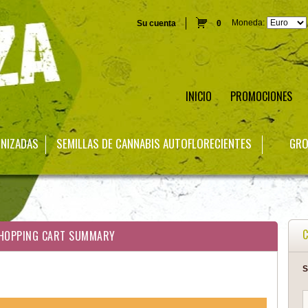
Moneda:
Su cuenta
0
INICIO
PROMOCIONES
INIZADAS
SEMILLAS DE CANNABIS AUTOFLORECIENTES
GRO
C
HOPPING CART SUMMARY
S