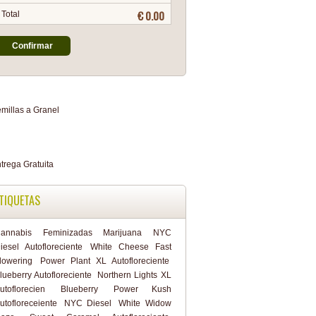
€ 0.00
Total
Confirmar
TIQUETAS
annabis
Feminizadas
Marijuana
NYC
iesel Autofloreciente
White Cheese Fast
lowering
Power Plant XL Autofloreciente
lueberry Autofloreciente
Northern Lights XL
utoflorecien
Blueberry
Power Kush
utofloreceiente
NYC Diesel
White Widow