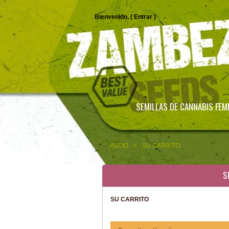
Bienvenido, (
Entrar
)
SEMILLAS DE CANNABIS FEM
INICIO
>
SU CARRITO
S
SU CARRITO