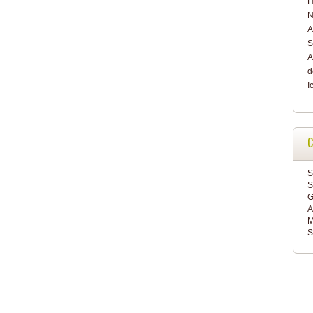
H
N
A
S
A
d
I
C
S
S
G
A
M
S