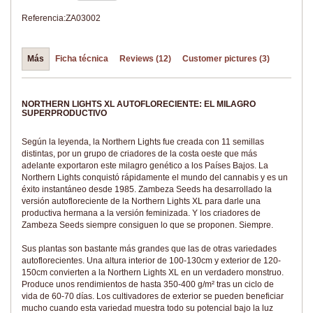
Referencia:
ZA03002
Más
Ficha técnica
Reviews (12)
Customer pictures (3)
NORTHERN LIGHTS XL AUTOFLORECIENTE: EL MILAGRO
SUPERPRODUCTIVO
Según la leyenda, la Northern Lights fue creada con 11 semillas
distintas, por un grupo de criadores de la costa oeste que más
adelante exportaron este milagro genético a los Países Bajos. La
Northern Lights conquistó rápidamente el mundo del cannabis y es un
éxito instantáneo desde 1985. Zambeza Seeds ha desarrollado la
versión autofloreciente de la Northern Lights XL para darle una
productiva hermana a la versión feminizada. Y los criadores de
Zambeza Seeds siempre consiguen lo que se proponen. Siempre.
Sus plantas son bastante más grandes que las de otras variedades
autoflorecientes. Una altura interior de 100-130cm y exterior de 120-
150cm convierten a la Northern Lights XL en un verdadero monstruo.
Produce unos rendimientos de hasta 350-400 g/m² tras un ciclo de
vida de 60-70 días. Los cultivadores de exterior se pueden beneficiar
mucho cuando esta variedad muestra todo su potencial bajo la luz