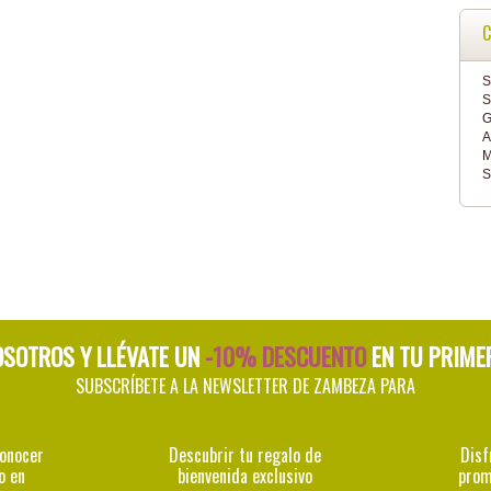
C
S
S
G
A
M
S
OSOTROS Y LLÉVATE UN
-10% DESCUENTO
EN TU PRIME
SUBSCRÍBETE A LA NEWSLETTER DE ZAMBEZA PARA
conocer
Descubrir tu regalo de
Disf
o en
bienvenida exclusivo
prom