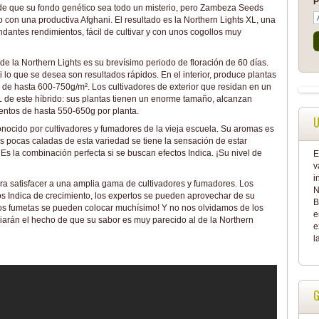
P
ede que su fondo genético sea todo un misterio, pero Zambeza Seeds
o con una productiva Afghani. El resultado es la Northern Lights XL, una
ntes rendimientos, fácil de cultivar y con unos cogollos muy
e la Northern Lights es su brevísimo periodo de floración de 60 días.
i lo que se desea son resultados rápidos. En el interior, produce plantas
de hasta 600-750g/m². Los cultivadores de exterior que residan en un
L de este híbrido: sus plantas tienen un enorme tamaño, alcanzan
entos de hasta 550-650g por planta.
U
onocido por cultivadores y fumadores de la vieja escuela. Su aromas es
as pocas caladas de esta variedad se tiene la sensación de estar
 Es la combinación perfecta si se buscan efectos Indica. ¡Su nivel de
E
v
i
ara satisfacer a una amplia gama de cultivadores y fumadores. Los
N
s Indica de crecimiento, los expertos se pueden aprovechar de su
B
 los fumetas se pueden colocar muchísimo! Y no nos olvidamos de los
e
ciarán el hecho de que su sabor es muy parecido al de la Northern
e
l
G