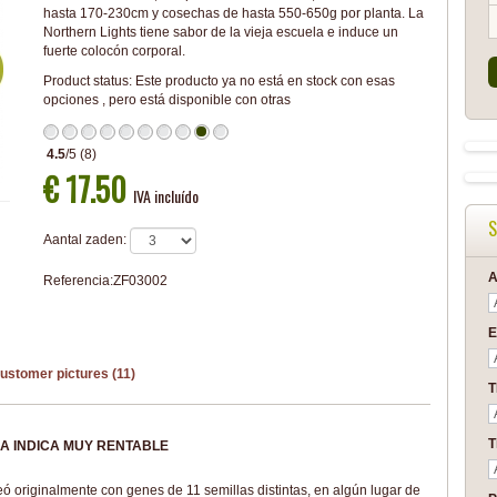
hasta 170-230cm y cosechas de hasta 550-650g por planta. La
Northern Lights tiene sabor de la vieja escuela e induce un
fuerte colocón corporal.
Product status:
Este producto ya no está en stock con esas
opciones , pero está disponible con otras
4.5
/
5
(
8
)
€ 17.50
IVA incluído
S
Aantal zaden:
A
Referencia:
ZF03002
E
ustomer pictures (11)
T
A INDICA MUY RENTABLE
eó originalmente con genes de 11 semillas distintas, en algún lugar de