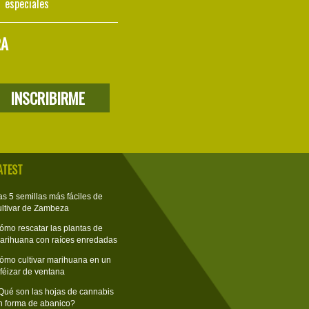
especiales
RA
ATEST
as 5 semillas más fáciles de
ultivar de Zambeza
ómo rescatar las plantas de
arihuana con raíces enredadas
ómo cultivar marihuana en un
lféizar de ventana
Qué son las hojas de cannabis
n forma de abanico?