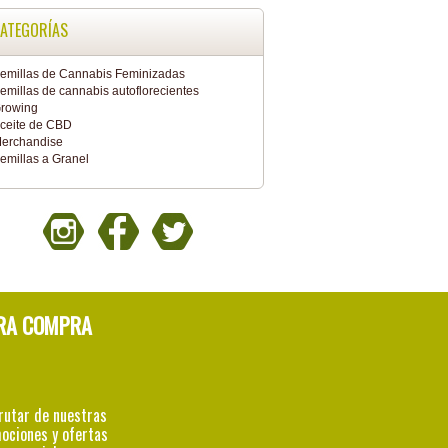
ATEGORÍAS
emillas de Cannabis Feminizadas
emillas de cannabis autoflorecientes
rowing
ceite de CBD
erchandise
emillas a Granel
RA COMPRA
rutar de nuestras
ociones y ofertas