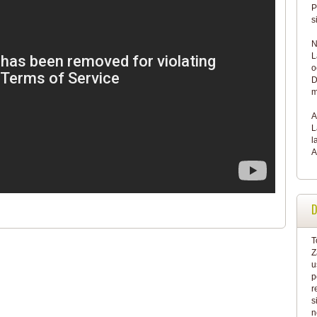
P
s
N
L
o
D
m
A
L
l
A
D
T
Z
u
p
r
s
n