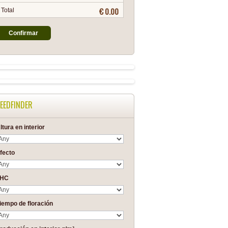
€ 0.00
Total
Confirmar
EEDFINDER
ltura en interior
fecto
THC
iempo de floración