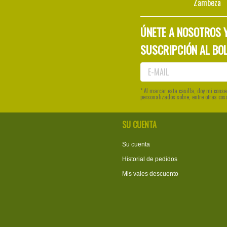
Zambeza
ÚNETE A NOSOTROS 
SUSCRIPCIÓN AL BOL
* Al marcar esta casilla, doy mi con
personalizados sobre, entre otras cos
SU CUENTA
Su cuenta
Historial de pedidos
Mis vales descuento