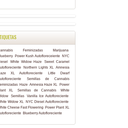
TIQUETAS
annabis
Feminizadas
Marijuana
lueberry
Power Kush Autofloreceiente
NYC
iesel
White Widow Haze
Sweet Caramel
utofloreciente
Northern Lights XL
Amnesia
aze XL Autofloreciente
Little Dwarf
utofloreciente
Semillas de Cannabis
eminizadas
Haze
Amnesia Haze XL
Power
lant XL
Semillas de Cannabis
White
idow
Semillas
Vanilla Ice Autofloreciente
hite Widow XL
NYC Diesel Autofloreciente
hite Cheese Fast Flowering
Power Plant XL
utofloreciente
Blueberry Autofloreciente