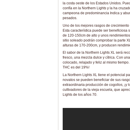
la costa oeste de los Estados Unidos. Pu
confía en la Northern Lights y la ha cruzad
campeona de predominancia Indica y abunda
pesados.
Uno de los mejores rasgos de crecimiento d
Esta característica puede ser beneficiosa s
de 120-150cm de alto y unos rendimientos 
sitio soleado podrán comprobar la parte X
alturas de 170-200cm, y producen rendimi
El sabor de la Northern Lights XL será rec
fresco, una mezcla dulce y cítrica. Con un
colocado, relajado y feliz al mismo tiempo.
THC es del 19%!
La Northern Lights XL tiene el potencial p
novatos se pueden beneficiar de sus rasgo
extraordinaria producción de cogollos, ¡y
cultivadores de la vieja escuela, que apre
Lights de los años 70.