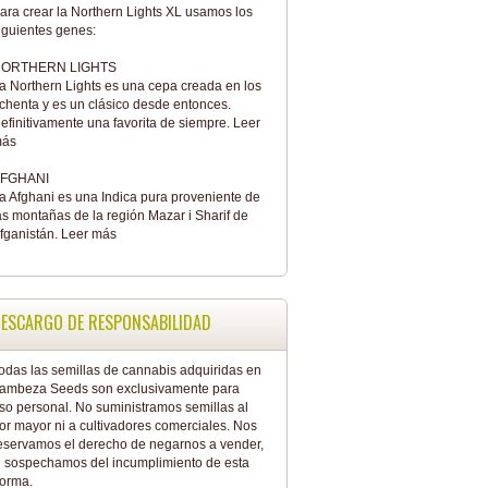
ara crear la Northern Lights XL usamos los
iguientes genes:
ORTHERN LIGHTS
a Northern Lights es una cepa creada en los
chenta y es un clásico desde entonces.
efinitivamente una favorita de siempre.
Leer
ás
FGHANI
a Afghani es una Indica pura proveniente de
as montañas de la región Mazar i Sharif de
fganistán.
Leer más
ESCARGO DE RESPONSABILIDAD
odas las semillas de cannabis adquiridas en
ambeza Seeds son exclusivamente para
so personal. No suministramos semillas al
or mayor ni a cultivadores comerciales. Nos
eservamos el derecho de negarnos a vender,
i sospechamos del incumplimiento de esta
orma.