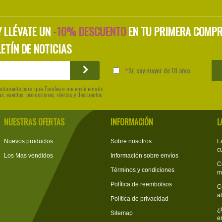
Y LLÉVATE UN
-10% DESCUENTO
EN TU PRIMERA COMP
ETÍN DE NOTICIAS
Sí, soy mayor de 18 años
sentimiento para que Zambeza me envíe emails
as, eventos, promociones, ofertas y descuentos
NUESTRAS OFERTAS
INFORMACIÓN
L
Nuevos productos
Sobre nosotros
L
c
Los Mas vendidos
Información sobre envíos
C
Términos y condiciones
m
Política de reembolsos
C
a
Política de privacidad
¿
Sitemap
e