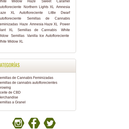
White Widow Haze
Sweet Caramel
utofloreciente
Northern Lights XL
Amnesia
aze XL Autofloreciente
Little Dwarf
utofloreciente
Semillas de Cannabis
eminizadas
Haze
Amnesia Haze XL
Power
lant XL
Semillas de Cannabis
White
idow
Semillas
Vanilla Ice Autofloreciente
hite Widow XL
ATEGORÍAS
emillas de Cannabis Feminizadas
emillas de cannabis autoflorecientes
rowing
ceite de CBD
erchandise
emillas a Granel