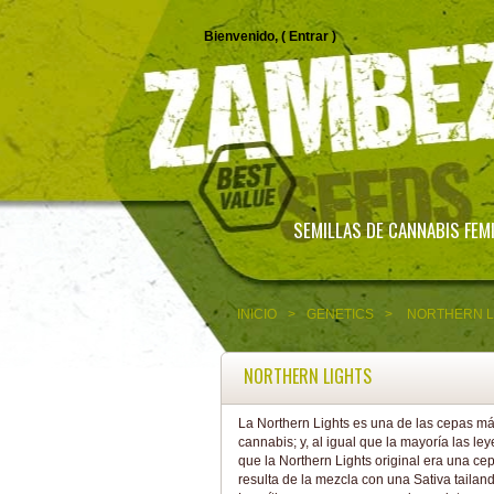
Bienvenido, (
Entrar
)
SEMILLAS DE CANNABIS FEM
INICIO
>
GENETICS
>
NORTHERN L
NORTHERN LIGHTS
La Northern Lights es una de las cepas m
cannabis; y, al igual que la mayoría las le
que la Northern Lights original era una cep
resulta de la mezcla con una Sativa tailan