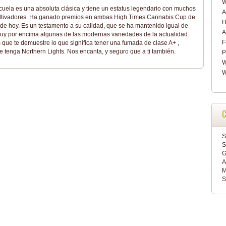
cuela es una absoluta clásica y tiene un estatus legendario con muchos
A
ultivadores. Ha ganado premios en ambas High Times Cannabis Cup de
H
a de hoy. Es un testamento a su calidad, que se ha mantenido igual de
A
muy por encima algunas de las modernas variedades de la actualidad.
F
 que te demuestre lo que significa tener una fumada de clase A+ ,
 tenga Northern Lights. Nos encanta, y seguro que a ti también.
P
W
W
C
S
S
G
A
M
S