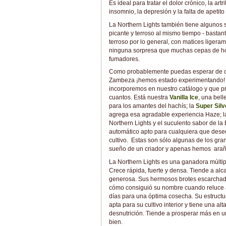
Es ideal para tratar el dolor crónico, la art
insomnio, la depresión y la falta de apetito 
La Northern Lights también tiene algunos 
picante y terroso al mismo tiempo - bastant
terroso por lo general, con matices liger
ninguna sorpresa que muchas cepas de hoy
fumadores.
Como probablemente puedas esperar de cua
Zambeza ¡hemos estado experimentando! N
incorporemos en nuestro catálogo y que p
cuantos. Está nuestra
Vanilla Ice
, una bell
para los amantes del hachís; la
Super Silv
agrega esa agradable experiencia Haze; 
Northern Lights y el suculento sabor de la 
automático apto para cualquiera que desee 
cultivo. Estas son sólo algunas de los gr
sueño de un criador y apenas hemos arañad
La Northern Lights es una ganadora múltip
Crece rápida, fuerte y densa. Tiende a al
generosa. Sus hermosos brotes escarchados
cómo consiguió su nombre cuando reluce a l
días para una óptima cosecha. Su estructu
apta para su cultivo interior y tiene una al
desnutrición. Tiende a prosperar más en un
bien.