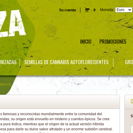
Moneda:
Su cuenta
0
INICIO
PROMOCIONES
INIZADAS
SEMILLAS DE CANNABIS AUTOFLORECIENTES
GRO
IGHTS
C
ás famosas y reconocidas mundialmente entre la comunidad del
S
yendas, su origen está envuelto en misterio y cuentos épicos. Se cree
a pura Indica, mientras que el origen de la actual versión híbrida
desa para darle su dulce sabor afrutado y un enorme subidón cerebral.