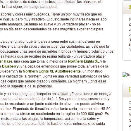
ritis, los dolores de cabeza, el estrés, la ansiedad, las náuseas, el
D
- la lista sigue, tiene algo para todos.
sabores y olores muy buscados. Tiene un olor muy fresco que es
e inusual pero muy atractivo. El gusto suele inclinarse hacia el lado
T
amente amargos. Su humo es suave y un verdadero placer - no es
Z
 en día sean descendientes de esta magnífica experiencia para
u
p
r
lquier criador que tenga esta cepa entre sus manos, aquí en
s
os encanta esta cepa y sus estupendas cualidades. Es justo que la
n
roduzcamos unas serie de increíbles híbridos - y hemos producido unos
eza helada que se recubre de resina brillante - un verdadero placer
er Haze
, una cepa que toma lo mejor de la
Northern Lights XL
y le
la
Blueberry
, una cepa de entendidos que posee toda la fuerza de la
Blueberry; y la
Northern Lights XL Autofloreciente
, un monstruo
la calidad de la Northern Lights en una variedad automática de fácil
andes cepas que hemos creado y diseñado. La Northern Lights es el
o la superficie de su potencial.
E
le y no hace ninguna excepción en calidad. ¡Es una fuente de energía!
canzar una altura de alrededor de 1 -1.5m y produce una cosecha muy
C
 te recordarán a un jardín cubierto de nieve - se puede adivinar
a luz. El período de floración es bastante corto, en torno a los 45-50
C
ra compacta ofrece un rendimiento en la región de 500-600 g/m2. Es
A
ta resistencia a las plagas, la temperatura, así como a la sobre y
N
 entorno hidro, pero también lo hará en otros entornos si se cuida
P