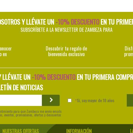
OSOTROS Y LLÉVATE UN
-10% DESCUENTO
EN TU PRIME
SUBSCRÍBETE A LA NEWSLETTER DE ZAMBEZA PARA
conocer
Descubrir tu regalo de
Disf
o en
bienvenida exclusivo
prom
Y LLÉVATE UN
-10% DESCUENTO
EN TU PRIMERA COMP
ETÍN DE NOTICIAS
Sí, soy mayor de 18 años
sentimiento para que Zambeza me envíe emails
as, eventos, promociones, ofertas y descuentos
NUESTRAS OFERTAS
INFORMACIÓN
L