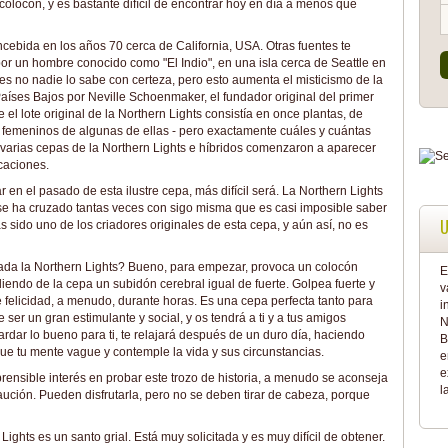
olocón, y es bastante difícil de encontrar hoy en día a menos que
cebida en los años 70 cerca de California, USA. Otras fuentes te
por un hombre conocido como "El Indio", en una isla cerca de Seattle en
s no nadie lo sabe con certeza, pero esto aumenta el misticismo de la
Países Bajos por Neville Schoenmaker, el fundador original del primer
el lote original de la Northern Lights consistía en once plantas, de
es femeninos de algunas de ellas - pero exactamente cuáles y cuántas
 varias cepas de la Northern Lights e híbridos comenzaron a aparecer
caciones.
 en el pasado de esta ilustre cepa, más difícil será. La Northern Lights
se ha cruzado tantas veces con sigo misma que es casi imposible saber
U
sido uno de los criadores originales de esta cepa, y aún así, no es
rada la Northern Lights? Bueno, para empezar, provoca un colocón
E
endo de la cepa un subidón cerebral igual de fuerte. Golpea fuerte y
v
 felicidad, a menudo, durante horas. Es una cepa perfecta tanto para
i
er un gran estimulante y social, y os tendrá a ti y a tus amigos
N
ardar lo bueno para ti, te relajará después de un duro día, haciendo
B
e tu mente vague y contemple la vida y sus circunstancias.
e
e
nsible interés en probar este trozo de historia, a menudo se aconseja
l
ución. Pueden disfrutarla, pero no se deben tirar de cabeza, porque
ights es un santo grial. Está muy solicitada y es muy difícil de obtener.