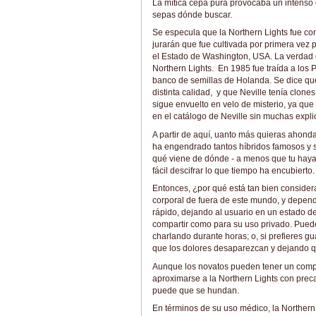
La mítica cepa pura provocaba un intenso c
sepas dónde buscar.
Se especula que la Northern Lights fue con
jurarán que fue cultivada por primera vez 
el Estado de Washington, USA. La verdad e
Northern Lights. En 1985 fue traída a los 
banco de semillas de Holanda. Se dice que 
distinta calidad, y que Neville tenía clon
sigue envuelto en velo de misterio, ya que
en el catálogo de Neville sin muchas expli
A partir de aquí, uanto más quieras ahondar
ha engendrado tantos híbridos famosos y 
qué viene de dónde - a menos que tu hayas 
fácil descifrar lo que tiempo ha encubierto.
Entonces, ¿por qué está tan bien conside
corporal de fuera de este mundo, y dependi
rápido, dejando al usuario en un estado de
compartir como para su uso privado. Puede s
charlando durante horas; o, si prefieres gu
que los dolores desaparezcan y dejando qu
Aunque los novatos pueden tener un compre
aproximarse a la Northern Lights con preca
puede que se hundan.
En términos de su uso médico, la Northern L