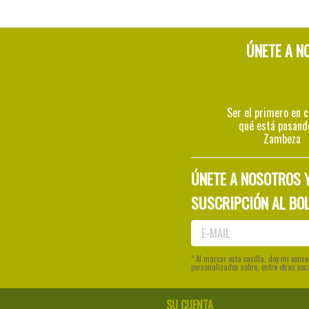
ÚNETE A N
Ser el primero en 
qué está pasand
Zambeza
ÚNETE A NOSOTROS 
SUSCRIPCIÓN AL BOL
* Al marcar esta casilla, doy mi con
personalizados sobre, entre otras cos
SU CUENTA