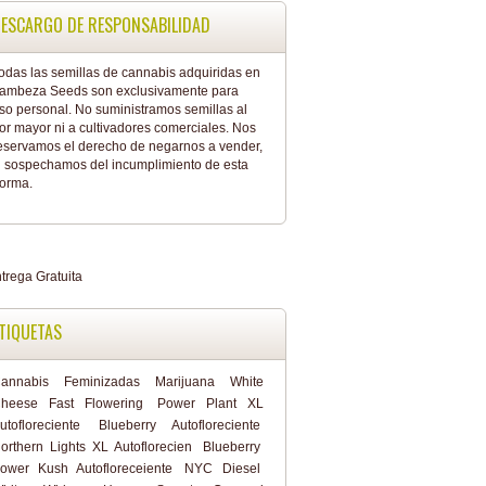
ESCARGO DE RESPONSABILIDAD
odas las semillas de cannabis adquiridas en
ambeza Seeds son exclusivamente para
so personal. No suministramos semillas al
or mayor ni a cultivadores comerciales. Nos
eservamos el derecho de negarnos a vender,
i sospechamos del incumplimiento de esta
orma.
TIQUETAS
annabis
Feminizadas
Marijuana
White
heese Fast Flowering
Power Plant XL
utofloreciente
Blueberry Autofloreciente
orthern Lights XL Autoflorecien
Blueberry
ower Kush Autofloreceiente
NYC Diesel