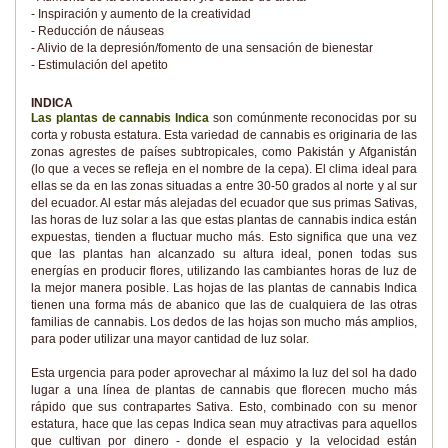
- Inspiración y aumento de la creatividad
- Reducción de náuseas
- Alivio de la depresión/fomento de una sensación de bienestar
- Estimulación del apetito
INDICA
Las plantas de cannabis Indica
son comúnmente reconocidas por su
corta y robusta estatura. Esta variedad de cannabis es originaria de las
zonas agrestes de países subtropicales, como Pakistán y Afganistán
(lo que a veces se refleja en el nombre de la cepa). El clima ideal para
ellas se da en las zonas situadas a entre 30-50 grados al norte y al sur
del ecuador. Al estar más alejadas del ecuador que sus primas Sativas,
las horas de luz solar a las que estas plantas de cannabis indica están
expuestas, tienden a fluctuar mucho más. Esto significa que una vez
que las plantas han alcanzado su altura ideal, ponen todas sus
energías en producir flores, utilizando las cambiantes horas de luz de
la mejor manera posible. Las hojas de las plantas de cannabis Indica
tienen una forma más de abanico que las de cualquiera de las otras
familias de cannabis. Los dedos de las hojas son mucho más amplios,
para poder utilizar una mayor cantidad de luz solar.
Esta urgencia para poder aprovechar al máximo la luz del sol ha dado
lugar a una línea de plantas de cannabis que florecen mucho más
rápido que sus contrapartes Sativa. Esto, combinado con su menor
estatura, hace que las cepas Indica sean muy atractivas para aquellos
que cultivan por dinero - donde el espacio y la velocidad están