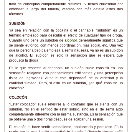
trata de conceptos completamente distintos. Si tienes curiosidad por
entender la jerga del fumeta, veamos con más detalle estos dos
términos.
SUBIDÓN
Ya sea en relación con la cocaína o el cannabis, "subidón" es un
término empleado para describir el efecto de cualquier tipo de droga.
Cuando uno tiene un subidón de
alcohol
, generalmente significa que
se siente eufórico, con menos coordinación, más social, etc. Una vez
que la persona bebida empieza a sentir náuseas, ya no es un subidón
de alcohol. El subidón es solo la sensación que se espera que
produzca la droga.
En lo que respecta al cannabis, un subidón suele consistir en una
sensación relajante con pensamientos edificantes y una percepción
física de ingravidez. Aunque esto dependerá de la variedad y la
cantidad fumada. Pero, si esto es un subidón, ¿en qué consiste un
colocón?
COLOCÓN
"Estar colocado" suele referirse a lo contrario que se siente con un
subidón. No en el sentido de estar sobrio, sino en el de sentir algo
completamente diferente con la misma sustancia. Es la sensación que
se obtiene una o dos horas después de acabar una sesión.
El colocón te hace sentir somnoliento, apalancado y perezoso. Es la
razón por la que Netflix desactivó la función "¿Todavía sigues ahí?"