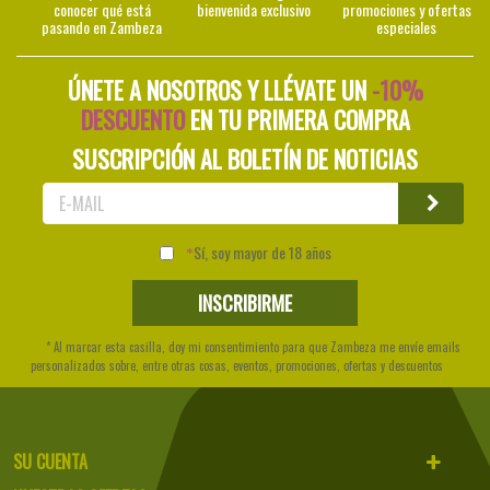
conocer qué está
bienvenida exclusivo
promociones y ofertas
pasando en Zambeza
especiales
ÚNETE A NOSOTROS Y LLÉVATE UN
-10%
DESCUENTO
EN TU PRIMERA COMPRA
SUSCRIPCIÓN AL BOLETÍN DE NOTICIAS
Sí, soy mayor de 18 años
* Al marcar esta casilla, doy mi consentimiento para que Zambeza me envíe emails
personalizados sobre, entre otras cosas, eventos, promociones, ofertas y descuentos
SU CUENTA