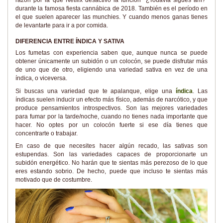
durante la famosa fiesta cannábica de 2018. También es el período en
el que suelen aparecer las munchies. Y cuando menos ganas tienes
de levantarte para ir a por comida.
DIFERENCIA ENTRE ÍNDICA Y SATIVA
Los fumetas con experiencia saben que, aunque nunca se puede
obtener únicamente un subidón o un colocón, se puede disfrutar más
de uno que de otro, eligiendo una variedad sativa en vez de una
índica, o viceversa.
Si buscas una variedad que te apalanque, elige una
índica
. Las
índicas suelen inducir un efecto más físico, además de narcótico, y que
produce pensamientos introspectivos. Son las mejores variedades
para fumar por la tarde/noche, cuando no tienes nada importante que
hacer. No optes por un colocón fuerte si ese día tienes que
concentrarte o trabajar.
En caso de que necesites hacer algún recado, las sativas son
estupendas. Son las variedades capaces de proporcionarte un
subidón energético. No harán que te sientas más perezoso de lo que
eres estando sobrio. De hecho, puede que incluso te sientas más
motivado que de costumbre.