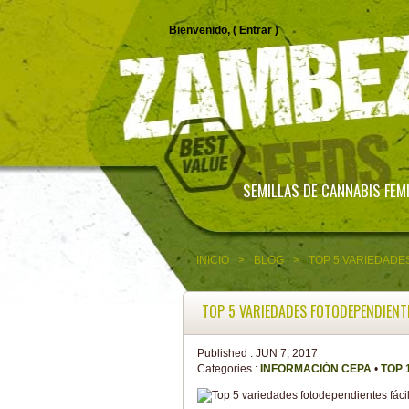
Bienvenido, (
Entrar
)
SEMILLAS DE CANNABIS FEM
INICIO
>
BLOG
>
TOP 5 VARIEDADE
TOP 5 VARIEDADES FOTODEPENDIENTE
Published :
JUN 7, 2017
Categories :
INFORMACIÓN CEPA
•
TOP 