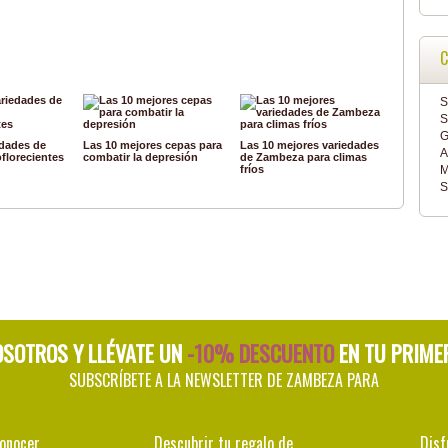
C
S
S
G
edades de
Las 10 mejores cepas para
Las 10 mejores variedades
A
florecientes
combatir la depresión
de Zambeza para climas
M
fríos
S
OSOTROS Y LLÉVATE UN
-10% DESCUENTO
EN TU PRIME
SUBSCRÍBETE A LA NEWSLETTER DE ZAMBEZA PARA
conocer
Descubrir tu regalo de
Disf