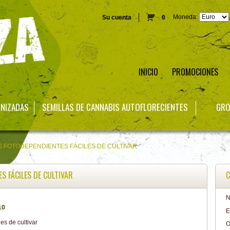
Moneda:
Su cuenta
0
INICIO
PROMOCIONES
INIZADAS
SEMILLAS DE CANNABIS AUTOFLORECIENTES
GRO
S FOTODEPENDIENTES FÁCILES DE CULTIVAR
S FÁCILES DE CULTIVAR
C
N
10
E
O