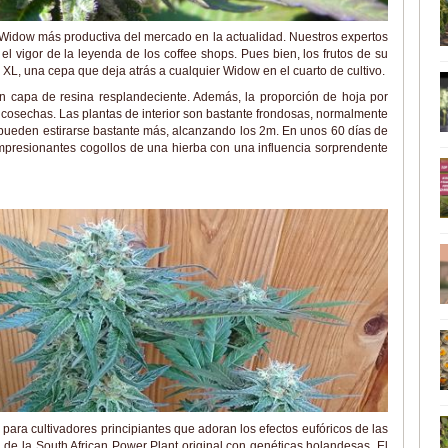
 Widow más productiva del mercado en la actualidad. Nuestros expertos
el vigor de la leyenda de los coffee shops. Pues bien, los frutos de su
XL, una cepa que deja atrás a cualquier Widow en el cuarto de cultivo.
n capa de resina resplandeciente. Además, la proporción de hoja por
cosechas. Las plantas de interior son bastante frondosas, normalmente
 pueden estirarse bastante más, alcanzando los 2m. En unos 60 días de
mpresionantes cogollos de una hierba con una influencia sorprendente
 para cultivadores principiantes que adoran los efectos eufóricos de las
 de la South African Power Plant original con genéticas holandesas. El