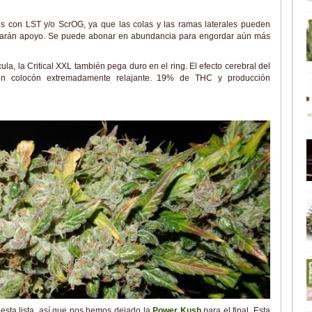
os con LST y/o ScrOG, ya que las colas y las ramas laterales pueden
sitarán apoyo. Se puede abonar en abundancia para engordar aún más
a, la Critical XXL también pega duro en el ring. El efecto cerebral del
 un colocón extremadamente relajante. 19% de THC y producción
sta lista, así que nos hemos dejado la
Power Kush
para el final. Esta