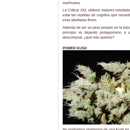
marihuana.
La Critical XXL obtiene mejores resultad
estar tan repletas de cogollos que nece
esas abultadas flores.
Además de ser un peso pesado en la báscul
principio va dejando protagonismo a
descomunal, ¿qué más quieres?
POWER KUSH
No podríamos olvidarnos de una Kush en e