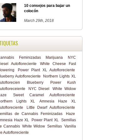
10 consejos para bajar un
colocón
March 29th, 2018
TIQUETAS
annabis
Feminizadas
Marijuana
NYC
iesel Autofloreciente
White Cheese Fast
lowering
Power Plant XL Autofloreciente
lueberry Autofloreciente
Northern Lights XL
utoflorecien
Blueberry
Power Kush
utofloreceiente
NYC Diesel
White Widow
aze
Sweet Caramel Autofloreciente
orthern Lights XL
Amnesia Haze XL
utofloreciente
Little Dwarf Autofloreciente
emillas de Cannabis Feminizadas
Haze
mnesia Haze XL
Power Plant XL
Semillas
e Cannabis
White Widow
Semillas
Vanilla
ce Autofloreciente