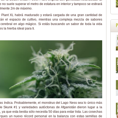
no suele superar el metro de estatura en interior y tampoco se estirará
malmente 2m de máximo.
r Plant XL habrá madurado y estará cargada de una gran cantidad de
arán el espacio de cultivo, mientras una compleja mezcla de sabores
 cerebral en algo mágico. Si estás buscando un sabor de toda la vida
 la hierba ideal para ti.
as índica. Probablemente, el monstruo del Lago Ness sea lo único más
de Skunk #1 y variedades autóctonas de Afganistán dieron lugar a la
z, ya que esta bestia sólo necesita 50 días para estar lista. Las cosechas
ues un nuevo récord personal en la balanza con estas semillas de