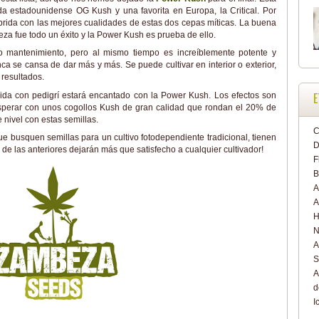
nda estadounidense OG Kush y una favorita en Europa, la Critical. Por
íbrida con las mejores cualidades de estas dos cepas míticas. La buena
eza fue todo un éxito y la Power Kush es prueba de ello.
 mantenimiento, pero al mismo tiempo es increíblemente potente y
a se cansa de dar más y más. Se puede cultivar en interior o exterior,
resultados.
E
ida con pedigrí estará encantado con la Power Kush. Los efectos son
sperar con unos cogollos Kush de gran calidad que rondan el 20% de
e nivel con estas semillas.
C
e busquen semillas para un cultivo fotodependiente tradicional, tienen
D
 de las anteriores dejarán más que satisfecho a cualquier cultivador!
F
B
A
A
H
N
A
S
A
d
I