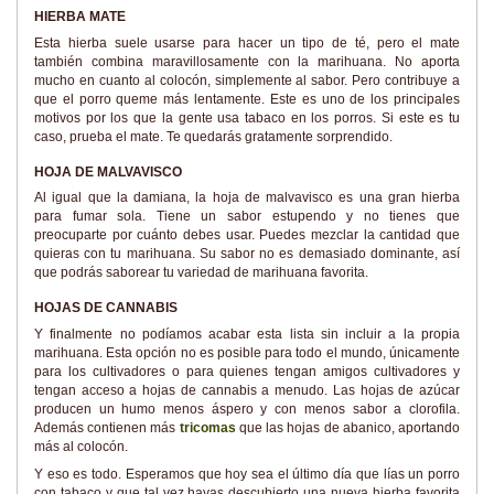
HIERBA MATE
Esta hierba suele usarse para hacer un tipo de té, pero el mate
también combina maravillosamente con la marihuana. No aporta
mucho en cuanto al colocón, simplemente al sabor. Pero contribuye a
que el porro queme más lentamente. Este es uno de los principales
motivos por los que la gente usa tabaco en los porros. Si este es tu
caso, prueba el mate. Te quedarás gratamente sorprendido.
HOJA DE MALVAVISCO
Al igual que la damiana, la hoja de malvavisco es una gran hierba
para fumar sola. Tiene un sabor estupendo y no tienes que
preocuparte por cuánto debes usar. Puedes mezclar la cantidad que
quieras con tu marihuana. Su sabor no es demasiado dominante, así
que podrás saborear tu variedad de marihuana favorita.
HOJAS DE CANNABIS
Y finalmente no podíamos acabar esta lista sin incluir a la propia
marihuana. Esta opción no es posible para todo el mundo, únicamente
para los cultivadores o para quienes tengan amigos cultivadores y
tengan acceso a hojas de cannabis a menudo. Las hojas de azúcar
producen un humo menos áspero y con menos sabor a clorofila.
Además contienen más
tricomas
que las hojas de abanico, aportando
más al colocón.
Y eso es todo. Esperamos que hoy sea el último día que lías un porro
con tabaco y que tal vez hayas descubierto una nueva hierba favorita