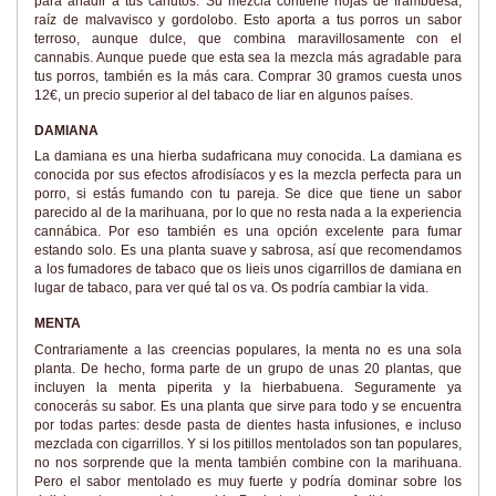
para añadir a tus canutos. Su mezcla contiene hojas de frambuesa,
raíz de malvavisco y gordolobo. Esto aporta a tus porros un sabor
terroso, aunque dulce, que combina maravillosamente con el
cannabis. Aunque puede que esta sea la mezcla más agradable para
tus porros, también es la más cara. Comprar 30 gramos cuesta unos
12€, un precio superior al del tabaco de liar en algunos países.
DAMIANA
La damiana es una hierba sudafricana muy conocida. La damiana es
conocida por sus efectos afrodisíacos y es la mezcla perfecta para un
porro, si estás fumando con tu pareja. Se dice que tiene un sabor
parecido al de la marihuana, por lo que no resta nada a la experiencia
cannábica. Por eso también es una opción excelente para fumar
estando solo. Es una planta suave y sabrosa, así que recomendamos
a los fumadores de tabaco que os lieis unos cigarrillos de damiana en
lugar de tabaco, para ver qué tal os va. Os podría cambiar la vida.
MENTA
Contrariamente a las creencias populares, la menta no es una sola
planta. De hecho, forma parte de un grupo de unas 20 plantas, que
incluyen la menta piperita y la hierbabuena. Seguramente ya
conocerás su sabor. Es una planta que sirve para todo y se encuentra
por todas partes: desde pasta de dientes hasta infusiones, e incluso
mezclada con cigarrillos. Y si los pitillos mentolados son tan populares,
no nos sorprende que la menta también combine con la marihuana.
Pero el sabor mentolado es muy fuerte y podría dominar sobre los