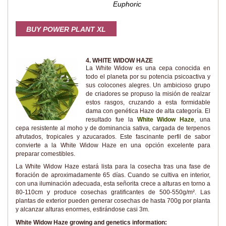
Euphoric
BUY POWER PLANT XL
4. WHITE WIDOW HAZE
La White Widow es una cepa conocida en
todo el planeta por su potencia psicoactiva y
sus colocones alegres. Un ambicioso grupo
de criadores se propuso la misión de realzar
estos rasgos, cruzando a esta formidable
dama con genética Haze de alta categoría. El
resultado fue la
White Widow Haze
, una
cepa resistente al moho y de dominancia sativa, cargada de terpenos
afrutados, tropicales y azucarados. Este fascinante perfil de sabor
convierte a la White Widow Haze en una opción excelente para
preparar comestibles.
La White Widow Haze estará lista para la cosecha tras una fase de
floración de aproximadamente 65 días. Cuando se cultiva en interior,
con una iluminación adecuada, esta señorita crece a alturas en torno a
80-110cm y produce cosechas gratificantes de 500-550g/m². Las
plantas de exterior pueden generar cosechas de hasta 700g por planta
y alcanzar alturas enormes, estirándose casi 3m.
White Widow Haze growing and genetics information: