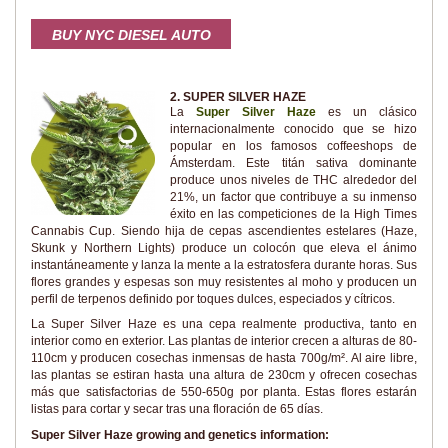
BUY NYC DIESEL AUTO
2. SUPER SILVER HAZE
La
Super Silver Haze
es un clásico
internacionalmente conocido que se hizo
popular en los famosos coffeeshops de
Ámsterdam. Este titán sativa dominante
produce unos niveles de THC alrededor del
21%, un factor que contribuye a su inmenso
éxito en las competiciones de la High Times
Cannabis Cup. Siendo hija de cepas ascendientes estelares (Haze,
Skunk y Northern Lights) produce un colocón que eleva el ánimo
instantáneamente y lanza la mente a la estratosfera durante horas. Sus
flores grandes y espesas son muy resistentes al moho y producen un
perfil de terpenos definido por toques dulces, especiados y cítricos.
La Super Silver Haze es una cepa realmente productiva, tanto en
interior como en exterior. Las plantas de interior crecen a alturas de 80-
110cm y producen cosechas inmensas de hasta 700g/m². Al aire libre,
las plantas se estiran hasta una altura de 230cm y ofrecen cosechas
más que satisfactorias de 550-650g por planta. Estas flores estarán
listas para cortar y secar tras una floración de 65 días.
Super Silver Haze growing and genetics information: