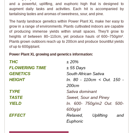
and a powerful, uplifting, and euphoric high that is designed to
augment daily tasks and activities. Each hit is accompanied by
tantalising tastes and aromas of sweetness, sour, and pine.
The hardy landrace genetics within Power Plant XL make her easy to
grow in a range of environments. Plants cultivated indoors are capable
of producing immense yields within small spaces. They’ll grow to
heights of between 80–110cm, yet produce hauls of 600–750g/m².
Plants grown outdoors reach up to 200cm and produce bountiful yields
of up to 600g/plant.
Power Plant XL growing and genetics information:
THC
± 20%
FLOWERING TIME
± 55 Days
GENETICS
South African Sativa
HEIGHT
In. 80 - 110cm < Out. 150 -
200cm
TYPE
Sativa dominant
TASTE
Sweet, Sour and Piney
YIELD
In. 600- 750g/m2 Out. 500-
600g/pl
EFFECT
Relaxed, Uplifting and
Euphoric