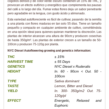
cogollos densos y de color verde oscuro contienen un 15% de THC, y
provocan un efecto eufórico y energético que complementa las pausas
del café a lo largo del día. Fumar estas flores deja un sabor penetrante
pero agradable en la lengua, con gusto ácido y alimonado.
Esta variedad autofloreciente es fácil de cultivar, pasando de la semilla
a una planta con flores maduras en tan solo 55 días. Tiene un tamaño
pequeño y compacto en cualquier ambiente de cultivo, convirtiéndola
en una opción ideal para quienes quieran mantener la discreción. Las
plantas de interior alcanzan una altura de 90cm y producen cosechas
de hasta 350g/m². Las plantas de exterior crecen a un tamaño de 50-
100cm y producen 75-120g por planta.
NYC Diesel Autoflowering growing and genetics information:
THC
± 15%
HARVEST TIME
± 55 Days
GENETICS
NYC Diesel x Ruderalis
HEIGHT
In. 60 - 90cm < Out. 50 -
100cm
TYPE
Sativa dominant
TASTE
Lemon, Bitter and Diesel
YIELD
In. 300- 350g/m2 Out. 75-
120g/pl
EFFECT
Energetic, Relaxed and
Euphoric