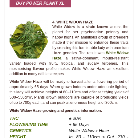
BUY POWER PLANT XL
4. WHITE WIDOW HAZE
White Widow is a strain known across the
planet for her psychoactive potency and
happy highs. An ambitious group of breeders
made it their mission to enhance these traits
by crossing this formidable lady with premium
Haze genetics. The result was
White Widow
Haze
, a sativa-dominant, mould-resistant
variety loaded with fruity, tropical, and sugary terpenes. This
mesmerising flavour profile makes White Widow Haze an excellent
addition to many edibles recipes.
White Widow Haze will be ready to harvest after a flowering period of
approximately 65 days. When grown indoors under adequate lighting,
this lady will achieve heights of 80–110cm and offer satisfying yields of
500–550g/m². Plants grown outdoors are capable of producing yields
of up to 700g each, and can peak at enormous heights of 300cm.
White Widow Haze growing and genetics information:
THC
± 20%
FLOWERING TIME
± 65 Days
GENETICS
White Widow x Haze
HEIGHT
In. 80 - 110cm < Out. 230 -