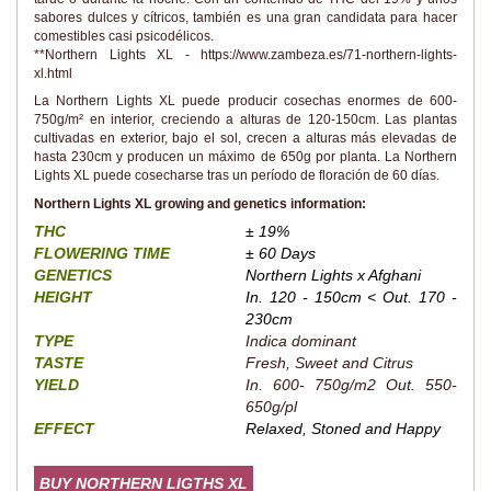
sabores dulces y cítricos, también es una gran candidata para hacer
comestibles casi psicodélicos.
**Northern Lights XL - https://www.zambeza.es/71-northern-lights-
xl.html
La Northern Lights XL puede producir cosechas enormes de 600-
750g/m² en interior, creciendo a alturas de 120-150cm. Las plantas
cultivadas en exterior, bajo el sol, crecen a alturas más elevadas de
hasta 230cm y producen un máximo de 650g por planta. La Northern
Lights XL puede cosecharse tras un período de floración de 60 días.
Northern Lights XL growing and genetics information:
THC
± 19%
FLOWERING TIME
± 60 Days
GENETICS
Northern Lights x Afghani
HEIGHT
In. 120 - 150cm < Out. 170 -
230cm
TYPE
Indica dominant
TASTE
Fresh, Sweet and Citrus
YIELD
In. 600- 750g/m2 Out. 550-
650g/pl
EFFECT
Relaxed, Stoned and Happy
BUY NORTHERN LIGTHS XL