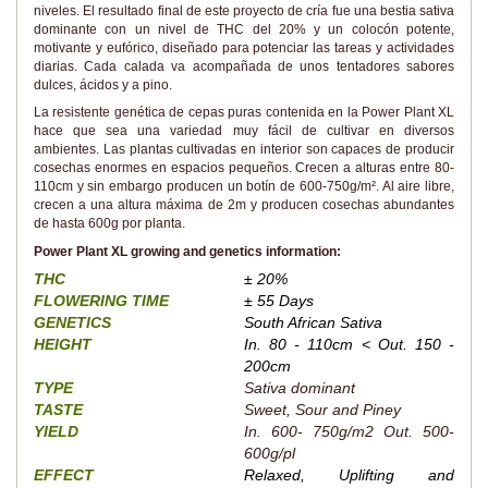
niveles. El resultado final de este proyecto de cría fue una bestia sativa
dominante con un nivel de THC del 20% y un colocón potente,
motivante y eufórico, diseñado para potenciar las tareas y actividades
diarias. Cada calada va acompañada de unos tentadores sabores
dulces, ácidos y a pino.
La resistente genética de cepas puras contenida en la Power Plant XL
hace que sea una variedad muy fácil de cultivar en diversos
ambientes. Las plantas cultivadas en interior son capaces de producir
cosechas enormes en espacios pequeños. Crecen a alturas entre 80-
110cm y sin embargo producen un botín de 600-750g/m². Al aire libre,
crecen a una altura máxima de 2m y producen cosechas abundantes
de hasta 600g por planta.
Power Plant XL growing and genetics information:
THC
± 20%
FLOWERING TIME
± 55 Days
GENETICS
South African Sativa
HEIGHT
In. 80 - 110cm < Out. 150 -
200cm
TYPE
Sativa dominant
TASTE
Sweet, Sour and Piney
YIELD
In. 600- 750g/m2 Out. 500-
600g/pl
EFFECT
Relaxed, Uplifting and