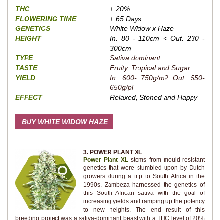
THC
± 20%
FLOWERING TIME
± 65 Days
GENETICS
White Widow x Haze
HEIGHT
In. 80 - 110cm < Out. 230 -
300cm
TYPE
Sativa dominant
TASTE
Fruity, Tropical and Sugar
YIELD
In. 600- 750g/m2 Out. 550-
650g/pl
EFFECT
Relaxed, Stoned and Happy
BUY WHITE WIDOW HAZE
3. POWER PLANT XL
Power Plant XL
stems from mould-resistant
genetics that were stumbled upon by Dutch
growers during a trip to South Africa in the
1990s. Zambeza harnessed the genetics of
this South African sativa with the goal of
increasing yields and ramping up the potency
to new heights. The end result of this
breeding project was a sativa-dominant beast with a THC level of 20%