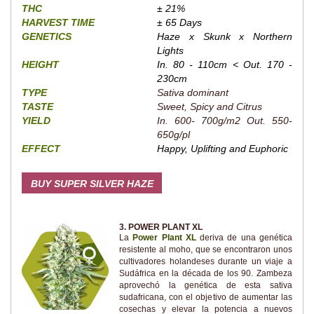
THC
± 21%
HARVEST TIME
± 65 Days
GENETICS
Haze x Skunk x Northern
Lights
HEIGHT
In. 80 - 110cm < Out. 170 -
230cm
TYPE
Sativa dominant
TASTE
Sweet, Spicy and Citrus
YIELD
In. 600- 700g/m2 Out. 550-
650g/pl
EFFECT
Happy, Uplifting and Euphoric
BUY SUPER SILVER HAZE
3. POWER PLANT XL
La
Power Plant XL
deriva de una genética
resistente al moho, que se encontraron unos
cultivadores holandeses durante un viaje a
Sudáfrica en la década de los 90. Zambeza
aprovechó la genética de esta sativa
sudafricana, con el objetivo de aumentar las
cosechas y elevar la potencia a nuevos