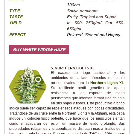
300cm
TYPE
Sativa dominant
TASTE
Fruity, Tropical and Sugar
YIELD
In. 600- 750g/m2 Out. 550-
650g/pl
EFFECT
Relaxed, Stoned and Happy
BUY WHITE WIDOW HAZE
5. NORTHERN LIGHTS XL
El exceso de riego accidental y los
ambientes demasiado húmedos realmente
no son rivales para la
Northern Lights XL
.
Su resiliente perfil genético le aporta
resistencia a las esporas de moho
persistentes que intenten formar una colonia
en sus hojas y flores. Este productivo híbrido
índica suele ser capaz de repeler esos ataques con pocas dificultades.
Tratándose de un cruce entre la Northern Lights y la Afghani, esta cepa
induce un colocón físico potente, que hace que los músculos sientan
como si acabaran de recibir un masaje de tejido profundo. Sus
propiedades relajantes y terapéuticas se disfrutan más a finales de la
tarde o durante la noche. Con un contenido de THC del 19% y unos