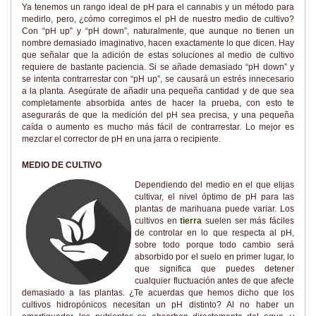
Ya tenemos un rango ideal de pH para el cannabis y un método para
medirlo, pero, ¿cómo corregimos el pH de nuestro medio de cultivo?
Con “pH up” y “pH down”, naturalmente, que aunque no tienen un
nombre demasiado imaginativo, hacen exactamente lo que dicen. Hay
que señalar que la adición de estas soluciones al medio de cultivo
requiere de bastante paciencia. Si se añade demasiado “pH down” y
se intenta contrarrestar con “pH up”, se causará un estrés innecesario
a la planta. Asegúrate de añadir una pequeña cantidad y de que sea
completamente absorbida antes de hacer la prueba, con esto te
asegurarás de que la medición del pH sea precisa, y una pequeña
caída o aumento es mucho más fácil de contrarrestar. Lo mejor es
mezclar el corrector de pH en una jarra o recipiente.
MEDIO DE CULTIVO
Dependiendo del medio en el que elijas
cultivar, el nivel óptimo de pH para las
plantas de marihuana puede variar. Los
cultivos en
tierra
suelen ser más fáciles
de controlar en lo que respecta al pH,
sobre todo porque todo cambio será
absorbido por el suelo en primer lugar, lo
que significa que puedes detener
cualquier fluctuación antes de que afecte
demasiado a las plantas. ¿Te acuerdas que hemos dicho que los
cultivos hidropónicos necesitan un pH distinto? Al no haber un