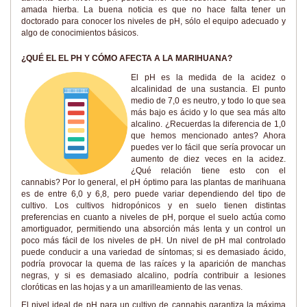
amada hierba. La buena noticia es que no hace falta tener un
doctorado para conocer los niveles de pH, sólo el equipo adecuado y
algo de conocimientos básicos.
¿QUÉ EL EL PH Y CÓMO AFECTA A LA MARIHUANA?
El pH es la medida de la acidez o
alcalinidad de una sustancia. El punto
medio de 7,0 es neutro, y todo lo que sea
más bajo es ácido y lo que sea más alto
alcalino. ¿Recuerdas la diferencia de 1,0
que hemos mencionado antes? Ahora
puedes ver lo fácil que sería provocar un
aumento de diez veces en la acidez.
¿Qué relación tiene esto con el
cannabis? Por lo general, el pH óptimo para las plantas de marihuana
es de entre 6,0 y 6,8, pero puede variar dependiendo del tipo de
cultivo. Los cultivos hidropónicos y en suelo tienen distintas
preferencias en cuanto a niveles de pH, porque el suelo actúa como
amortiguador, permitiendo una absorción más lenta y un control un
poco más fácil de los niveles de pH. Un nivel de pH mal controlado
puede conducir a una variedad de síntomas; si es demasiado ácido,
podría provocar la quema de las raíces y la aparición de manchas
negras, y si es demasiado alcalino, podría contribuir a lesiones
cloróticas en las hojas y a un amarilleamiento de las venas.
El nivel ideal de pH para un cultivo de cannabis garantiza la máxima