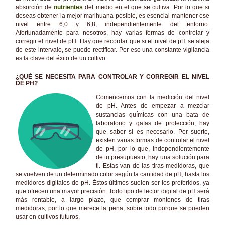
absorción de
nutrientes
del medio en el que se cultiva. Por lo que si
deseas obtener la mejor marihuana posible, es esencial mantener ese
nivel entre 6,0 y 6,8, independientemente del entorno.
Afortunadamente para nosotros, hay varias formas de controlar y
corregir el nivel de pH. Hay que recordar que si el nivel de pH se aleja
de este intervalo, se puede rectificar. Por eso una constante vigilancia
es la clave del éxito de un cultivo.
¿QUÉ SE NECESITA PARA CONTROLAR Y CORREGIR EL NIVEL
DE PH?
Comencemos con la medición del nivel
de pH. Antes de empezar a mezclar
sustancias químicas con una bata de
laboratorio y gafas de protección, hay
que saber si es necesario. Por suerte,
existen varias formas de controlar el nivel
de pH, por lo que, independientemente
de tu presupuesto, hay una solución para
ti. Estas van de las tiras medidoras, que
se vuelven de un determinado color según la cantidad de pH, hasta los
medidores digitales de pH. Éstos últimos suelen ser los preferidos, ya
que ofrecen una mayor precisión. Todo tipo de lector digital de pH será
más rentable, a largo plazo, que comprar montones de tiras
medidoras, por lo que merece la pena, sobre todo porque se pueden
usar en cultivos futuros.