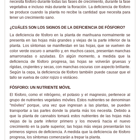
necesita fósforo durante todas las fases de crecimiento, durante la fase
vegetativa e incluso más durante la floración. La deficiencia de fósforo
se produce cuando la planta no recibe la cantidad que necesita para
tener un crecimiento sano.
¿CUÁLES SON LOS SIGNOS DE LA DEFICIENCIA DE FÓSFORO?
La deficiencia de fósforo en la planta de marihuana normalmente se
presenta en las hojas más grandes y viejas de la parte inferior de la
planta. Los síntomas se manifiestan en las hojas, que se vuelven de
color verde oscuro o amarillo y, en muchos casos, presentan manchas
amarronadas o azuladas. En algún momento, a medida que la
deficiencia de fósforo progresa, las hojas se volverán gruesas y
rígidas, crujientes y secas, con manchas oscuras con aspecto brillante.
Según la cepa, la deficiencia de fósforo también puede causar que el
tallo se vuelva de color rojizo o violáceo.
FÓSFORO: UN NUTRIENTE MÓVIL
El fósforo, como el nitrógeno, el potasio y el magnesio, pertenece al
grupo de nutrientes vegetales móviles. Estos nutrientes se denominan
"móviles" porque, una vez que ingresan a las plantas, se pueden
transportar a las partes donde la planta más los necesita. Debido a
que la planta de cannabis tomará estos nutrientes de las hojas más
viejas de la parte inferior primero y los moverá hacia el nuevo
crecimiento en la parte superior, las hojas más viejas presentarán los
primeros signos de deficiencia. A medida que la deficiencia de fósforo
progresa, los síntomas comenzarán a trepar la planta.