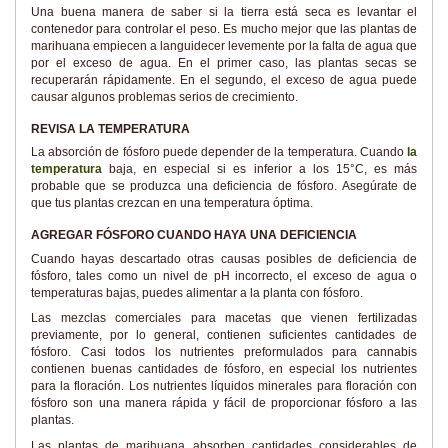
Una buena manera de saber si la tierra está seca es levantar el
contenedor para controlar el peso. Es mucho mejor que las plantas de
marihuana empiecen a languidecer levemente por la falta de agua que
por el exceso de agua. En el primer caso, las plantas secas se
recuperarán rápidamente. En el segundo, el exceso de agua puede
causar algunos problemas serios de crecimiento.
REVISA LA TEMPERATURA
La absorción de fósforo puede depender de la temperatura. Cuando
la
temperatura
baja, en especial si es inferior a los 15°C, es más
probable que se produzca una deficiencia de fósforo. Asegúrate de
que tus plantas crezcan en una temperatura óptima.
AGREGAR FÓSFORO CUANDO HAYA UNA DEFICIENCIA
Cuando hayas descartado otras causas posibles de deficiencia de
fósforo, tales como un nivel de pH incorrecto, el exceso de agua o
temperaturas bajas, puedes alimentar a la planta con fósforo.
Las mezclas comerciales para macetas que vienen fertilizadas
previamente, por lo general, contienen suficientes cantidades de
fósforo. Casi todos los nutrientes preformulados para cannabis
contienen buenas cantidades de fósforo, en especial los nutrientes
para la floración. Los nutrientes líquidos minerales para floración con
fósforo son una manera rápida y fácil de proporcionar fósforo a las
plantas.
Las plantas de marihuana absorben cantidades considerables de