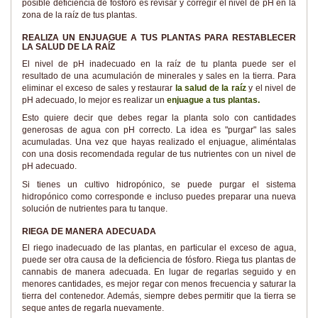
posible deficiencia de fósforo es revisar y corregir el nivel de pH en la
zona de la raíz de tus plantas.
REALIZA UN ENJUAGUE A TUS PLANTAS PARA RESTABLECER
LA SALUD DE LA RAÍZ
El nivel de pH inadecuado en la raíz de tu planta puede ser el
resultado de una acumulación de minerales y sales en la tierra. Para
eliminar el exceso de sales y restaurar
la salud de la raíz
y el nivel de
pH adecuado, lo mejor es realizar un
enjuague a tus plantas.
Esto quiere decir que debes regar la planta solo con cantidades
generosas de agua con pH correcto. La idea es "purgar" las sales
acumuladas. Una vez que hayas realizado el enjuague, aliméntalas
con una dosis recomendada regular de tus nutrientes con un nivel de
pH adecuado.
Si tienes un cultivo hidropónico, se puede purgar el sistema
hidropónico como corresponde e incluso puedes preparar una nueva
solución de nutrientes para tu tanque.
RIEGA DE MANERA ADECUADA
El riego inadecuado de las plantas, en particular el exceso de agua,
puede ser otra causa de la deficiencia de fósforo. Riega tus plantas de
cannabis de manera adecuada. En lugar de regarlas seguido y en
menores cantidades, es mejor regar con menos frecuencia y saturar la
tierra del contenedor. Además, siempre debes permitir que la tierra se
seque antes de regarla nuevamente.