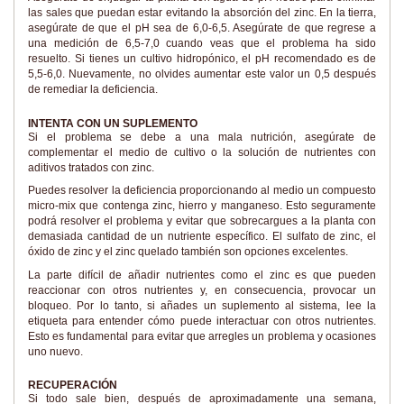
las sales que puedan estar evitando la absorción del zinc. En la tierra,
asegúrate de que el pH sea de 6,0-6,5. Asegúrate de que regrese a
una medición de 6,5-7,0 cuando veas que el problema ha sido
resuelto. Si tienes un cultivo hidropónico, el pH recomendado es de
5,5-6,0. Nuevamente, no olvides aumentar este valor un 0,5 después
de remediar la deficiencia.
INTENTA CON UN SUPLEMENTO
Si el problema se debe a una mala nutrición, asegúrate de
complementar el medio de cultivo o la solución de nutrientes con
aditivos tratados con zinc.
Puedes resolver la deficiencia proporcionando al medio un compuesto
micro-mix que contenga zinc, hierro y manganeso. Esto seguramente
podrá resolver el problema y evitar que sobrecargues a la planta con
demasiada cantidad de un nutriente específico. El sulfato de zinc, el
óxido de zinc y el zinc quelado también son opciones excelentes.
La parte difícil de añadir nutrientes como el zinc es que pueden
reaccionar con otros nutrientes y, en consecuencia, provocar un
bloqueo. Por lo tanto, si añades un suplemento al sistema, lee la
etiqueta para entender cómo puede interactuar con otros nutrientes.
Esto es fundamental para evitar que arregles un problema y ocasiones
uno nuevo.
RECUPERACIÓN
Si todo sale bien, después de aproximadamente una semana,