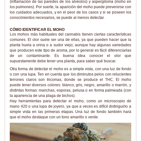
(inflamación de las paredes de los alvéolos) y aspergiloma (moho en
los pulmones). Por suerte, la aparición del moho puede prevenirse con
los cuidados adecuados, y en el peor de los casos y si se poseen los
conocimientos necesarios, se puede al menos detectar.
CÓMO IDENTIFICAR EL MOHO
Los mohos más habituales del cannabis tienen ciertas características
comunes. El olor suele ser una de ellas, ya que pueden hacer que la
planta huela a orina o a sudor viejo; aunque hay algunas variedades
que producen este tipo de aroma, por lo general es fácil diferenciarlas
de un contaminante. Es buena idea conocer el olor que
supuestamente debe tener una planta, para saber qué buscar.
Otra forma de detectar el moho es a simple vista, con una luz de fondo
o con una lupa. Ten en cuenta que los diminutos pelos con relucientes
terrones claros son tricomas, donde se produce el THC. El moho
puede tener diversos colores: blanco, gris, negro, amarillo o marrón, y
distintas formas: manchas, esporas, pelusa o en forma palmeada (con
la apariencia de una plaga de bichos).
Hay herramientas para detectar el moho, como un microscopio de
mano 420 o una lupa de joyero, ya que a veces es difícil distinguirlo a
simple vista en las primeras etapas. Una luz de fondo también hará
que el moho destaque con un tono amarillo o verde.