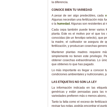
la diferencia.
CONOCE BIEN TU VARIEDAD
A pesar de ser algo predecibles, cada
v
Algunas necesitan una fertilización más fue
o la
humedad
. Algunas son resistentes al
Cada cepa también puede tener varios f
planta. Este es el motivo por el que lo
conocidas (de un fenotipo selecto), que 
la madre, el cultivador se asegura de 
fertilización, y produzcan cosechas genero
Mantener plantas madres requiere más 
simplemente no tienen este privilegio. Pe
obtener cosechas extraordinarias. Lo úni
que obtienes lo que has pagado.
Lo más importante es llegar a conocer tu 
condiciones ambientales y nutricionales, p
LAS ETIQUETAS NO SON LA LEY
La información indicada en las etiquet
genéricas y están pensadas para las ne
variedades prefieren más o menos abono, y
Tanto la falta como el exceso de fertilizac
revisar tus notas, podrás encontrar el punt