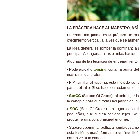
LA PRÁCTICA HACE AL MAESTRO, ASÍ
Entrenar una planta es la práctica de man
crecimiento vertical, a la vez que se aume
La idea general es romper la dominancia a
principal. Al engañar a las plantas hacién
Algunas de las técnicas de entrenamient
• Poda apical o
topping
: cortar la punta de
más ramas laterales.
• FIM: similar al topping, este método se
parte del tallo. Si se hace correctamente, p
•
ScrOG
(Screen Of Green): al entretejer 
la canopia para que todas las partes de la
•
SOG
(Sea Of Green): en lugar de cult
pequeñas, que suelen ser esquejes. Se 
producirá una cola principal enorme.
• Supercropping: al pellizcar cuidadosame
esta lesión sanará, formando un “nudillo
para nivelar la canopia.