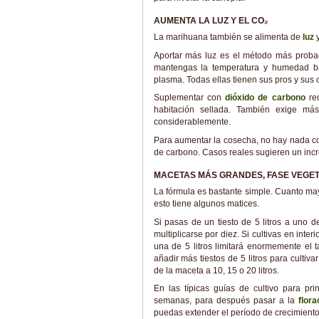
AUMENTA LA LUZ Y EL CO₂
La marihuana también se alimenta de
luz
Aportar más luz es el método más proba
mantengas la temperatura y humedad ba
plasma. Todas ellas tienen sus pros y sus 
Suplementar con
dióxido de carbono
req
habitación sellada. También exige más
considerablemente.
Para aumentar la cosecha, no hay nada co
de carbono. Casos reales sugieren un incr
MACETAS MÁS GRANDES, FASE VEGET
La fórmula es bastante simple. Cuanto may
esto tiene algunos matices.
Si pasas de un tiesto de 5 litros a uno 
multiplicarse por diez. Si cultivas en int
una de 5 litros limitará enormemente el t
añadir más tiestos de 5 litros para culti
de la maceta a 10, 15 o 20 litros.
En las típicas guías de cultivo para pr
semanas, para después pasar a la
flor
puedas extender el período de crecimiento