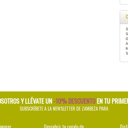
C
S
S
G
A
M
S
OSOTROS Y LLÉVATE UN
-10% DESCUENTO
EN TU PRIME
SUBSCRÍBETE A LA NEWSLETTER DE ZAMBEZA PARA
conocer
Descubrir tu regalo de
Disf