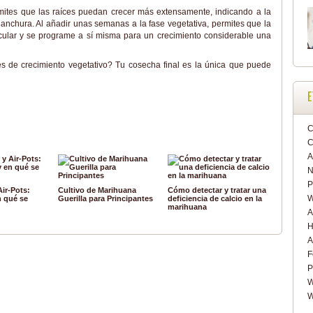
mites que las raíces puedan crecer más extensamente, indicando a la
anchura. Al añadir unas semanas a la fase vegetativa, permites que la
dicular y se programe a sí misma para un crecimiento considerable una
s de crecimiento vegetativo? Tu cosecha final es la única que puede
E
C
C
A
N
P
Air-Pots:
Cultivo de Marihuana
Cómo detectar y tratar una
 qué se
Guerilla para Principantes
deficiencia de calcio en la
marihuana
A
H
A
F
P
W
W