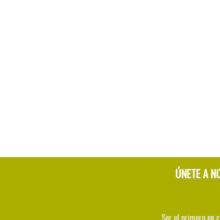
ÚNETE A N
Ser el primero en 