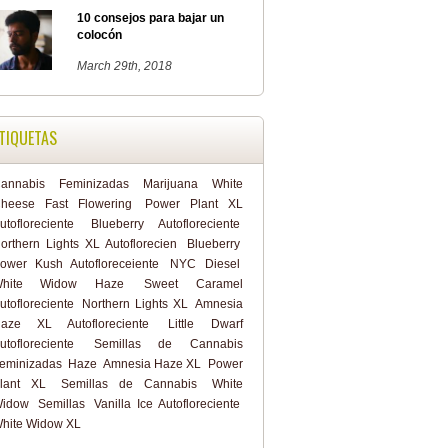
10 consejos para bajar un
colocón
March 29th, 2018
TIQUETAS
annabis
Feminizadas
Marijuana
White
heese Fast Flowering
Power Plant XL
utofloreciente
Blueberry Autofloreciente
orthern Lights XL Autoflorecien
Blueberry
ower Kush Autofloreceiente
NYC Diesel
White Widow Haze
Sweet Caramel
utofloreciente
Northern Lights XL
Amnesia
aze XL Autofloreciente
Little Dwarf
utofloreciente
Semillas de Cannabis
eminizadas
Haze
Amnesia Haze XL
Power
lant XL
Semillas de Cannabis
White
idow
Semillas
Vanilla Ice Autofloreciente
hite Widow XL