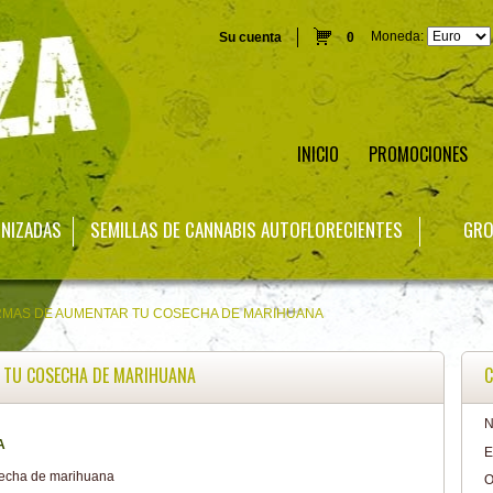
Moneda:
Su cuenta
0
INICIO
PROMOCIONES
INIZADAS
SEMILLAS DE CANNABIS AUTOFLORECIENTES
GRO
RMAS DE AUMENTAR TU COSECHA DE MARIHUANA
 TU COSECHA DE MARIHUANA
C
N
A
E
O