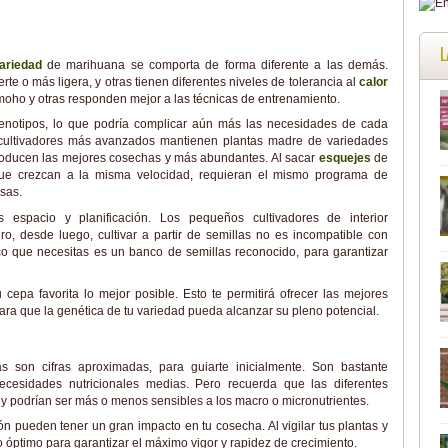
L
ariedad
de marihuana se comporta de forma diferente a las demás.
rte o más ligera, y otras tienen diferentes niveles de tolerancia al
calor
 moho y otras responden mejor a las técnicas de entrenamiento.
enotipos, lo que podría complicar aún más las necesidades de cada
s cultivadores más avanzados mantienen plantas madre de variedades
producen las mejores cosechas y más abundantes. Al sacar
esquejes
de
que crezcan a la misma velocidad, requieran el mismo programa de
sas.
espacio y planificación. Los pequeños cultivadores de interior
ro, desde luego, cultivar a partir de semillas no es incompatible con
co que necesitas es un banco de semillas reconocido, para garantizar
cepa favorita lo mejor posible. Esto te permitirá ofrecer las mejores
ara que la genética de tu variedad pueda alcanzar su pleno potencial.
as son cifras aproximadas, para guiarte inicialmente. Son bastante
cesidades nutricionales medias. Pero recuerda que las diferentes
 podrían ser más o menos sensibles a los macro o micronutrientes.
ión pueden tener un gran impacto en tu cosecha. Al vigilar tus plantas y
o óptimo para garantizar el máximo vigor y rapidez de crecimiento.