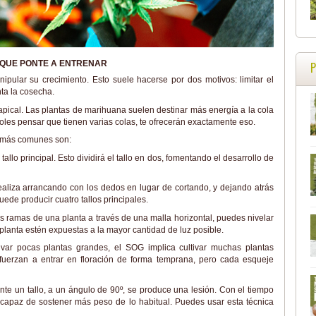
 QUE PONTE A ENTRENAR
ipular su crecimiento. Esto suele hacerse por dos motivos: limitar el
nta la cosecha.
pical. Las plantas de marihuana suelen destinar más energía a la cola
doles pensar que tienen varias colas, te ofrecerán exactamente eso.
o más comunes son:
l tallo principal. Esto dividirá el tallo en dos, fomentando el desarrollo de
 realiza arrancando con los dedos en lugar de cortando, y dejando atrás
uede producir cuatro tallos principales.
las ramas de una planta a través de una malla horizontal, puedes nivelar
 planta estén expuestas a la mayor cantidad de luz posible.
ivar pocas plantas grandes, el SOG implica cultivar muchas plantas
fuerzan a entrar en floración de forma temprana, pero cada esqueje
nte un tallo, a un ángulo de 90º, se produce una lesión. Con el tiempo
” capaz de sostener más peso de lo habitual. Puedes usar esta técnica