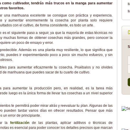
a como cultivador, tendrás más trucos en la manga para aumentar
M
tros favoritos.
M
tivar una marihuana excelente se consigue con práctica y experiencia.
te y aumentar enormemente la cosecha por planta solo requiere
tados con el cultivo, de forma consistente, es todo un arte.
C
te es el siguiente paso a seguir, ya que la mayoría de estas técnicas no
Hay muchas formas de obtener cosechas más grandes, pero conocer la
equiere un poco de ensayo y error.
S
 predecible. Además es una planta muy resiliente, lo que significa que
anto, puedes ir experimentando poco a poco sin mucho esfuerzo, y sin
astrosos.
les para aumentar eficazmente tu cosecha. Pruébalos y no olvides
ad de marihuana que puedes sacar de tu cuarto de cultivo.
 para aumentar la producción pero, en realidad, es la tarea más
desde luego es la única forma de llevar tus cosechas a un nivel superior
entos te permitirá poder mirar atrás y reevaluar tu plan. Algunas de las
ivo pueden tardar varios días en ofrecer resultados. Pensar que más
 un error de principiante.
tar la
fertilización
de las plantas, aplicar aditivos o técnicas de
 notas es esencial para poder conocer los detalles precisos que marcan