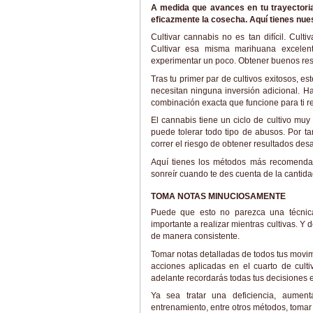
A medida que avances en tu trayectori
eficazmente la cosecha. Aquí tienes nues
Cultivar cannabis no es tan difícil. Cul
Cultivar esa misma marihuana excelen
experimentar un poco. Obtener buenos resul
Tras tu primer par de cultivos exitosos, es
necesitan ninguna inversión adicional. 
combinación exacta que funcione para ti r
El cannabis tiene un ciclo de cultivo muy
puede tolerar todo tipo de abusos. Por t
correr el riesgo de obtener resultados des
Aquí tienes los métodos más recomendab
sonreír cuando te des cuenta de la cantid
TOMA NOTAS MINUCIOSAMENTE
Puede que esto no parezca una técnica
importante a realizar mientras cultivas. Y 
de manera consistente.
Tomar notas detalladas de todos tus movimi
acciones aplicadas en el cuarto de cult
adelante recordarás todas tus decisiones es
Ya sea tratar una deficiencia, aumen
entrenamiento, entre otros métodos, tomar