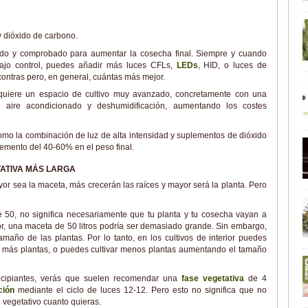
y dióxido de carbono.
do y comprobado para aumentar la cosecha final. Siempre y cuando
jo control, puedes añadir más luces CFLs,
LEDs
, HID, o luces de
contras pero, en general, cuántas más mejor.
uiere un espacio de cultivo muy avanzado, concretamente con una
 aire acondicionado y deshumidificación, aumentando los costes
mo la combinación de luz de alta intensidad y suplementos de dióxido
emento del 40-60% en el peso final.
ATIVA MÁS LARGA
or sea la maceta, más crecerán las raíces y mayor será la planta. Pero
de 50, no significa necesariamente que tu planta y tu cosecha vayan a
erior, una maceta de 50 litros podría ser demasiado grande. Sin embargo,
amaño de las plantas. Por lo tanto, en los cultivos de interior puedes
var más plantas, o puedes cultivar menos plantas aumentando el tamaño
incipiantes, verás que suelen recomendar una
fase vegetativa
de 4
ación
mediante el ciclo de luces 12-12. Pero esto no significa que no
 vegetativo cuanto quieras.