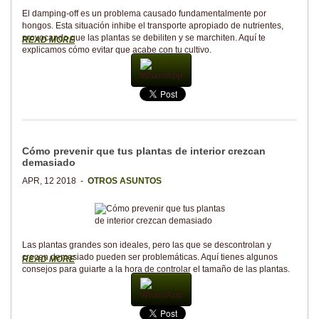
El damping-off es un problema causado fundamentalmente por
hongos. Esta situación inhibe el transporte apropiado de nutrientes,
provocando que las plantas se debiliten y se marchiten. Aquí te
READ MORE
explicamos cómo evitar que acabe con tu cultivo.
WhatsApp
Cómo prevenir que tus plantas de interior crezcan
demasiado
APR, 12 2018 -
OTROS ASUNTOS
Las plantas grandes son ideales, pero las que se descontrolan y
crecen demasiado pueden ser problemáticas. Aquí tienes algunos
READ MORE
consejos para guiarte a la hora de controlar el tamaño de las plantas.
WhatsApp