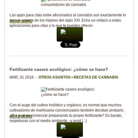
Las apps para citas entre aficionados al cannabis son exactamente lo
que se espera de los hippies del siglo XXI. Echa un vistazo a estas
READ MORE
aplicaciones para citas y lo que te pueden ofrecer.
WhatsApp
Fertilizante casero ecológico: ¿cómo se hace?
MAR, 31 2018 -
OTROS ASUNTOS
•
RECETAS DE CANNABIS
Con el auge del cultivo holístico y orgánico, es normal que muchos
cultivadores de marihuana concienciados también decidan probarlo.
¿Por qué no comenzar preparando tu propio fertilizante? Es barato,
READ MORE
respetuoso con el medio ambiente, ¡y prod [...]
WhatsApp