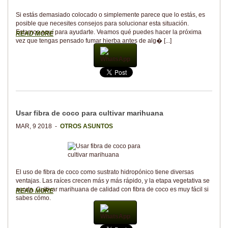
Si estás demasiado colocado o simplemente parece que lo estás, es
posible que necesites consejos para solucionar esta situación.
Estamos aquí para ayudarte. Veamos qué puedes hacer la próxima
READ MORE
vez que tengas pensado fumar hierba antes de alg� [...]
WhatsApp
Usar fibra de coco para cultivar marihuana
MAR, 9 2018 -
OTROS ASUNTOS
El uso de fibra de coco como sustrato hidropónico tiene diversas
ventajas. Las raíces crecen más y más rápido, y la etapa vegetativa se
acorta. Cultivar marihuana de calidad con fibra de coco es muy fácil si
READ MORE
sabes cómo.
WhatsApp