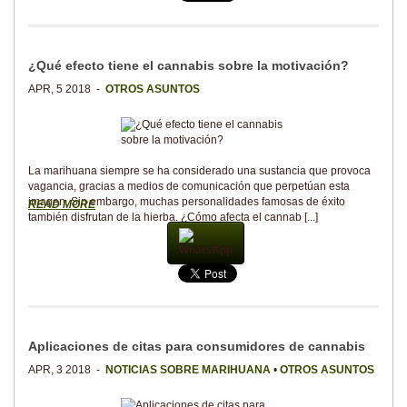
¿Qué efecto tiene el cannabis sobre la motivación?
APR, 5 2018 -
OTROS ASUNTOS
La marihuana siempre se ha considerado una sustancia que provoca
vagancia, gracias a medios de comunicación que perpetúan esta
imagen. Sin embargo, muchas personalidades famosas de éxito
READ MORE
también disfrutan de la hierba. ¿Cómo afecta el cannab [...]
WhatsApp
Aplicaciones de citas para consumidores de cannabis
APR, 3 2018 -
NOTICIAS SOBRE MARIHUANA
•
OTROS ASUNTOS