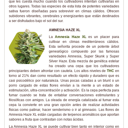
que les cuesta mucho cuando los cultivadores intentan cultivarlas en
otros lugares. Todas las especies de esta lista de potentes variedades
sativa fueron diseñadas para sobrevivir en climas cálidos. Ofrecen
subidones vibrantes, cerebrales y energizantes que están destinados
a ser disfrutados bajo el sol del sur.
AMNESIA HAZE XL
La
Amnesia Haze XL
es un placer para
cultivar en climas mediterráneos cálidos.
Esta señorita procede de un potente árbol
genealógico compuesto por las famosas
variedades Amnesia, Super Skunk y Super
Silver Haze. Esta mezcla de genética estelar
ha creado una cepa que los cultivadores
principiantes deben afrontar con cautela. Los altos niveles de
THC
en
torno al 21% dan como resultado un efecto rápido y duradero que es
casi psicodélico por naturaleza. Unas pocas caladas a un blunt o un
porro cargado de estas flores envían a la mente a un estado de
estimulación, ultra-concentración y activación. Es la cepa perfecta para
fumar cuando se trata de entablar conversaciones estimulantes y
filosóficas con amigos. La oleada de energía catalizada al fumar esta
cepa la convierte en una gran opción antes de realizar actividades
físicas como patinar, hacer senderismo o ir al gimnasio. Las flores de
Amnesia Haze XL están cargadas de terpenos aromáticos que aportan
sabores a fruta que contrastan con notas ácidas.
La Amnesia Haze XL se puede cultivar bien tanto en interior como en