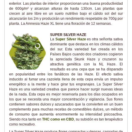
exterior. Las plantas de interior proporcionan una buena productividad
de 600g/m² y alcanzan alturas de hasta 130cm. Las plantas que
crecen al aire libre en un suelo nutritivo bajo el cálido sol del sur
alcanzarán los 2m y producirán un rendimiento respetable de 700g por
planta. La Amnesia Haze XL tiene una floración de 12 semanas.
SUPER SILVER HAZE
La
Super Silver Haze
es otra señorita sativa
dominante que destaca en los climas cálidos
del sur. Esta variedad fue creada en los
Países Bajos cuando dos criadores cogieron
la apreciada Skunk Haze y cruzaron su
atractiva genética con la NL Haze. El
resultado es una cepa que se ha disparado
en popularidad entre los fanáticos de las Haze. El efecto sativa
inducido al fumar una cazoleta llena de esta cepa envía un impulso
energético a la mente y hace girar tus engranajes. La Super Silver
Haze es una variedad creativa que parece hacer surgir nuevas ideas
de la nada. Esta cepa es mejor reservarla para los días ocupados en
los que se necesita una mayor concentración y vigilancia. Sus flores
contienen sabores dulces y azucarados que la convierten en un buen
complemento para muchas recetas de comestibles dulces, un método
de consumo que aumenta enormemente su intensidad psicoactiva.
Siendo rica tanto en
THC como en CBD
, su subidón es tan terapéutico
como recreativo.
La Super Silver Haze produce flores compactas y densas, cargadas de