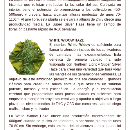
tricomas que reflejan y refractan la luz solar del sur. Cultivada en
interior, tiene el potencial de proporcionar a los cultivadores 450-
500g/m², y crecerá hasta alcanzar alturas modestas de unos 70-
110cm. Al aire libre, esta planta se elevará a alturas de 2m y ofrece una
productividad media. La Super Silver Haze tiene un tiempo de
floración bastante rápido de 9-10 semanas.
WHITE WIDOW HAZE
El nombre
White Widow
es suficiente para
llamar la atención incluso de los cultivadores
de cannabis más experimentados. Esta
genética de primera calidad ha sido
fusionada con Northern Light y Super Silver
Haze para crear una variedad que hará volar
las mentes de las generaciones venideras. El
objetivo de este ambicioso proyecto de cría era combinar 3 grandes
clásicos para crear una nueva estrella que ofreciera un subidón
potente, intenso y casi psicodélico. La energía y la estimulación
cerebral que proporcionan unas pocas caladas es suficiente para
empezar a trabajar en proyectos creativos y apuntar a objetivos a largo
plazo. Los niveles medios de THC y CBD dan como resultado un ciego
realista, claro y motivador.
La White Widow Haze ofrece una producción impresionante de
600g/m² cuando se cultiva en interiores, alcanzando alturas de unos
70-80 cm. Sin embargo, esta amante del sol alcanza todo su potencial