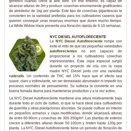
genético cuando crece al aire libre. En ese entorno, es capaz de
alcanzar alturas de 3m y producir cosechas enormemente gratificantes
de alrededor de 1kg por planta. Este tipo de cosechas gigantescas la
convierten en la variedad preferida para los cultivadores caseros que
quieren conseguir unas reservas enormes que duren mucho tiempo.
La White Widow Haze presenta una floración rápida de 9-10 semanas.
NYC DIESEL AUTOFLORECIENTE
La
NYC Diesel Autofloreciente
rompe con
éxito el mito de que las pequeñas variedades
autoflorecientes
no son capaces de
proporcionar a los cultivadores cosechas
impresionantes. Esta cepa especial surgió
durante un proyecto de cría con la cepa
madre NYC Diesel junto con una variedad
ruderalis
. Un contenido de THC del 15% hace que el efecto sea
suave, claro y estimulante, sin ser demasiado abrumador ni impedir los
procesos normales de pensamiento. Su sutileza la convierte en una
buena fumada diurna para mantenerse productivo y a la vez activo.
La NYC Diesel Autofloreciente mantiene una altura relativamente baja
durante todo el ciclo de cultivo, lo que la hace ideal para cultivadores
de guerrilla y otras plantaciones discretas. Se puede cultivar en interior
en pequeños armarios y cajas modificadas, donde alcanzará alturas
de entre 60-90cm y cosechas de 300-350g/m². Las plantas de exterior
crecen a diferentes alturas desde 50-100cm y rinden hasta 120g por
planta. La NYC Diesel Autofloreciente tiene un periodo de floración de