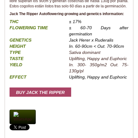
libre superan los 90cm y generan cosechas de hasta 130g por planta.
Estos cogollos están listos tras solo 60 días a partir de la germinación.
Jack The Ripper Autoflowering growing and genetics information:
THC
± 17%
FLOWERING TIME
± 60-70 Days after
germination
GENETICS
Jack Herer x Ruderalis
HEIGHT
In. 60-90cm < Out. 70-90cm
TYPE
Sativa dominant
TASTE
Uplifting, Happy and Euphoric
YIELD
In. 300- 350g/m2 Out. 75-
130g/pl
EFFECT
Uplifting, Happy and Euphoric
BUY JACK THE RIPPER
AUTO
WhatsApp