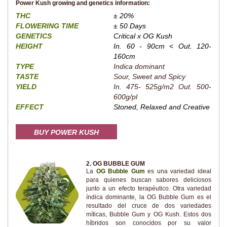
Power Kush growing and genetics information:
THC
± 20%
FLOWERING TIME
± 50 Days
GENETICS
Critical x OG Kush
HEIGHT
In. 60 - 90cm < Out. 120-
160cm
TYPE
Indica dominant
TASTE
Sour, Sweet and Spicy
YIELD
In. 475- 525g/m2 Out. 500-
600g/pl
EFFECT
Stoned, Relaxed and Creative
BUY POWER KUSH
2. OG BUBBLE GUM
La
OG Bubble Gum
es una variedad ideal
para quienes buscan sabores deliciosos
junto a un efecto terapéutico. Otra variedad
índica dominante, la OG Bubble Gum es el
resultado del cruce de dos variedades
míticas, Bubble Gum y OG Kush. Estos dos
híbridos son conocidos por su valor