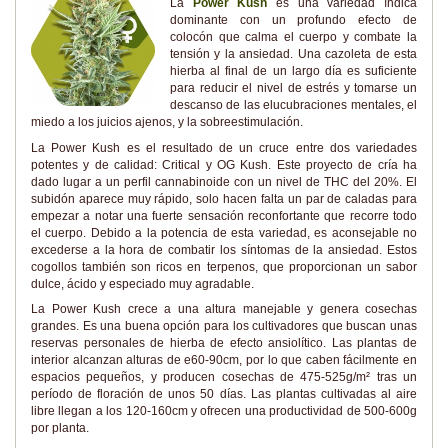
La
Power Kush
es una variedad índica
dominante con un profundo efecto de
colocón que calma el cuerpo y combate la
tensión y la ansiedad. Una cazoleta de esta
hierba al final de un largo día es suficiente
para reducir el nivel de estrés y tomarse un
descanso de las elucubraciones mentales, el
miedo a los juicios ajenos, y la sobreestimulación.
La Power Kush es el resultado de un cruce entre dos variedades
potentes y de calidad: Critical y OG Kush. Este proyecto de cría ha
dado lugar a un perfil cannabinoide con un nivel de THC del 20%. El
subidón aparece muy rápido, solo hacen falta un par de caladas para
empezar a notar una fuerte sensación reconfortante que recorre todo
el cuerpo. Debido a la potencia de esta variedad, es aconsejable no
excederse a la hora de combatir los síntomas de la ansiedad. Estos
cogollos también son ricos en terpenos, que proporcionan un sabor
dulce, ácido y especiado muy agradable.
La Power Kush crece a una altura manejable y genera cosechas
grandes. Es una buena opción para los cultivadores que buscan unas
reservas personales de hierba de efecto ansiolítico. Las plantas de
interior alcanzan alturas de e60-90cm, por lo que caben fácilmente en
espacios pequeños, y producen cosechas de 475-525g/m² tras un
período de floración de unos 50 días. Las plantas cultivadas al aire
libre llegan a los 120-160cm y ofrecen una productividad de 500-600g
por planta.