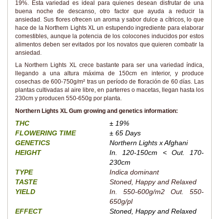
19%. Esta variedad es ideal para quienes desean disfrutar de una
buena noche de descanso, otro factor que ayuda a reducir la
ansiedad. Sus flores ofrecen un aroma y sabor dulce a cítricos, lo que
hace de la Northern Lights XL un estupendo ingrediente para elaborar
comestibles, aunque la potencia de los colocones inducidos por estos
alimentos deben ser evitados por los novatos que quieren combatir la
ansiedad.
La Northern Lights XL crece bastante para ser una variedad índica,
llegando a una altura máxima de 150cm en interior, y produce
cosechas de 600-750g/m² tras un período de floración de 60 días. Las
plantas cultivadas al aire libre, en parterres o macetas, llegan hasta los
230cm y producen 550-650g por planta.
Northern Lights XL Gum growing and genetics information:
THC
± 19%
FLOWERING TIME
± 65 Days
GENETICS
Northern Lights x Afghani
HEIGHT
In. 120-150cm < Out. 170-
230cm
TYPE
Indica dominant
TASTE
Stoned, Happy and Relaxed
YIELD
In. 550-600g/m2 Out. 550-
650g/pl
EFFECT
Stoned, Happy and Relaxed