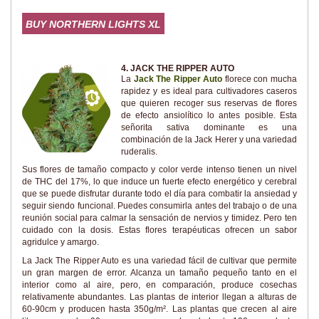
BUY NORTHERN LIGHTS XL
4. JACK THE RIPPER AUTO
La
Jack The Ripper Auto
florece con mucha
rapidez y es ideal para cultivadores caseros
que quieren recoger sus reservas de flores
de efecto ansiolítico lo antes posible. Esta
señorita sativa dominante es una
combinación de la Jack Herer y una variedad
ruderalis.
Sus flores de tamaño compacto y color verde intenso tienen un nivel
de THC del 17%, lo que induce un fuerte efecto energético y cerebral
que se puede disfrutar durante todo el día para combatir la ansiedad y
seguir siendo funcional. Puedes consumirla antes del trabajo o de una
reunión social para calmar la sensación de nervios y timidez. Pero ten
cuidado con la dosis. Estas flores terapéuticas ofrecen un sabor
agridulce y amargo.
La Jack The Ripper Auto es una variedad fácil de cultivar que permite
un gran margen de error. Alcanza un tamaño pequeño tanto en el
interior como al aire, pero, en comparación, produce cosechas
relativamente abundantes. Las plantas de interior llegan a alturas de
60-90cm y producen hasta 350g/m². Las plantas que crecen al aire