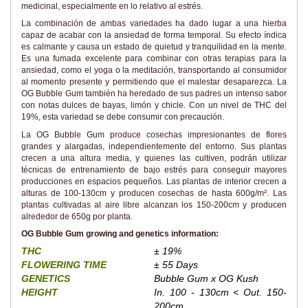
medicinal, especialmente en lo relativo al estrés.
La combinación de ambas variedades ha dado lugar a una hierba
capaz de acabar con la ansiedad de forma temporal. Su efecto índica
es calmante y causa un estado de quietud y tranquilidad en la mente.
Es una fumada excelente para combinar con otras terapias para la
ansiedad, como el yoga o la meditación, transportando al consumidor
al momento presente y permitiendo que el malestar desaparezca. La
OG Bubble Gum también ha heredado de sus padres un intenso sabor
con notas dulces de bayas, limón y chicle. Con un nivel de THC del
19%, esta variedad se debe consumir con precaución.
La OG Bubble Gum produce cosechas impresionantes de flores
grandes y alargadas, independientemente del entorno. Sus plantas
crecen a una altura media, y quienes las cultiven, podrán utilizar
técnicas de entrenamiento de bajo estrés para conseguir mayores
producciones en espacios pequeños. Las plantas de interior crecen a
alturas de 100-130cm y producen cosechas de hasta 600g/m². Las
plantas cultivadas al aire libre alcanzan los 150-200cm y producen
alrededor de 650g por planta.
OG Bubble Gum growing and genetics information:
THC
± 19%
FLOWERING TIME
± 55 Days
GENETICS
Bubble Gum x OG Kush
HEIGHT
In. 100 - 130cm < Out. 150-
200cm