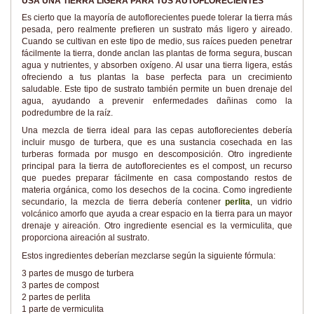
USA UNA TIERRA LIGERA PARA TUS AUTOFLORECIENTES
Es cierto que la mayoría de autoflorecientes puede tolerar la tierra más
pesada, pero realmente prefieren un sustrato más ligero y aireado.
Cuando se cultivan en este tipo de medio, sus raíces pueden penetrar
fácilmente la tierra, donde anclan las plantas de forma segura, buscan
agua y nutrientes, y absorben oxígeno. Al usar una tierra ligera, estás
ofreciendo a tus plantas la base perfecta para un crecimiento
saludable. Este tipo de sustrato también permite un buen drenaje del
agua, ayudando a prevenir enfermedades dañinas como la
podredumbre de la raíz.
Una mezcla de tierra ideal para las cepas autoflorecientes debería
incluir musgo de turbera, que es una sustancia cosechada en las
turberas formada por musgo en descomposición. Otro ingrediente
principal para la tierra de autoflorecientes es el compost, un recurso
que puedes preparar fácilmente en casa compostando restos de
materia orgánica, como los desechos de la cocina. Como ingrediente
secundario, la mezcla de tierra debería contener
perlita
, un vidrio
volcánico amorfo que ayuda a crear espacio en la tierra para un mayor
drenaje y aireación. Otro ingrediente esencial es la vermiculita, que
proporciona aireación al sustrato.
Estos ingredientes deberían mezclarse según la siguiente fórmula:
3 partes de musgo de turbera
3 partes de compost
2 partes de perlita
1 parte de vermiculita