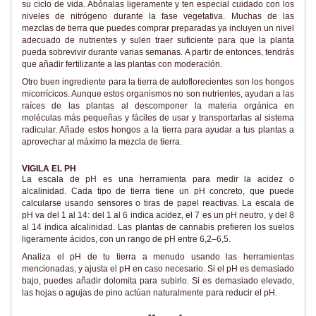
su ciclo de vida. Abónalas ligeramente y ten especial cuidado con los
niveles de nitrógeno durante la fase vegetativa. Muchas de las
mezclas de tierra que puedes comprar preparadas ya incluyen un nivel
adecuado de nutrientes y sulen traer suficiente para que la planta
pueda sobrevivir durante varias semanas. A partir de entonces, tendrás
que añadir fertilizante a las plantas con moderación.
Otro buen ingrediente para la tierra de autoflorecientes son los hongos
micorrícicos. Aunque estos organismos no son nutrientes, ayudan a las
raíces de las plantas al descomponer la materia orgánica en
moléculas más pequeñas y fáciles de usar y transportarlas al sistema
radicular. Añade estos hongos a la tierra para ayudar a tus plantas a
aprovechar al máximo la mezcla de tierra.
VIGILA EL PH
La escala de pH es una herramienta para medir la acidez o
alcalinidad. Cada tipo de tierra tiene un pH concreto, que puede
calcularse usando sensores o tiras de papel reactivas. La escala de
pH va del 1 al 14: del 1 al 6 indica acidez, el 7 es un pH neutro, y del 8
al 14 indica alcalinidad. Las plantas de cannabis prefieren los suelos
ligeramente ácidos, con un rango de pH entre 6,2–6,5.
Analiza el pH de tu tierra a menudo usando las herramientas
mencionadas, y ajusta el pH en caso necesario. Si el pH es demasiado
bajo, puedes añadir dolomita para subirlo. Si es demasiado elevado,
las hojas o agujas de pino actúan naturalmente para reducir el pH.