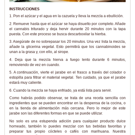
INSTRUCCIONES
1. Pon el azúcar y el agua en la cazuela y lleva la mezcla a ebullición.
2. Remueve hasta que el azúcar se haya disuelto por completo. Añade
el cannabis triturado y deja hervir durante 20 minutos con la tapa
puesta. Con este proceso se busca descarboxilar la hierba.
3. Asegúrate de no sobrepasar los 20 minutos. Una vez lista la mezcla,
añade la glicerina vegetal. Esto permitirá que los cannabinoides se
unan a la grasa y, con ello, al sirope.
4. Deja que la mezcla hierva a fuego lento durante 6 minutos,
removiendo de vez en cuando.
5. A continuación, vierte el jarabe en el frasco a través del colador o
estopilla para filtrar el material vegetal. Ten cuidado, ya que el jarabe
estará muy caliente.
6. Cuando la mezcla se haya enfriado, ya está lista para servir.
Como habrás podido observar, se trata de una receta sencilla con
ingredientes que se pueden encontrar en la despensa de la cocina, o
en la tienda de alimentación más cercana. Pero lo mejor de este
jarabe son las diferentes formas en que se puede utilizar.
No solo es una estupenda adición para cualquier producto dulce
horneado, también lo puedes mezclar con tus bebidas favoritas y
preparar tus propio cócteles o cafés con marihuana. Nuestra