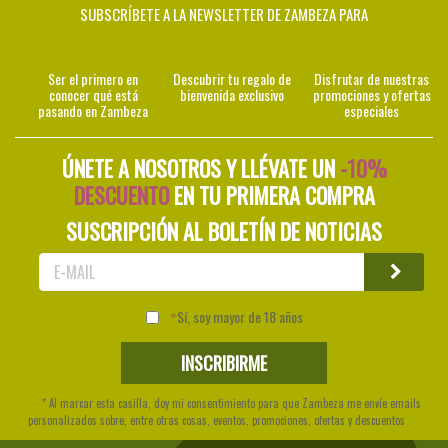
SUBSCRÍBETE A LA NEWSLETTER DE ZAMBEZA PARA
Ser el primero en
Descubrir tu regalo de
Disfrutar de nuestras
conocer qué está
bienvenida exclusivo
promociones y ofertas
pasando en Zambeza
especiales
ÚNETE A NOSOTROS Y LLÉVATE UN
-10%
DESCUENTO
EN TU PRIMERA COMPRA
SUSCRIPCIÓN AL BOLETÍN DE NOTICIAS
Sí, soy mayor de 18 años
* Al marcar esta casilla, doy mi consentimiento para que Zambeza me envíe emails
personalizados sobre, entre otras cosas, eventos, promociones, ofertas y descuentos