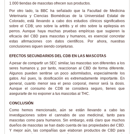
1.000 tiendas de mascotas ofrecen sus productos.
Por otro lado, la BBC ha señalado que la Facultad de Medicina
Veterinaria y Ciencias Biomédicas de la Universidad Estatal de
Colorado, está llevando a cabo dos estudios clínicos significativos
sobre el CDB; uno sobre la artritis y el otro sobre la epilepsia en
perros. Aunque haya muchas pruebas empíricas que sugieren la
eficacia del CBD para mascotas y humanos, es esencial concretar
estas afirmaciones con datos científicos. Por ahora, nuestras
conclusiones siguen siendo conjeturas.
EFECTOS SECUNDARIOS DEL CDB EN LAS MASCOTAS
A pesar de compartir un SEC similar, las mascotas son diferentes a los
seres humanos y, por tanto, reaccionan al CBD de forma diferente.
Algunos pueden sentirse un poco adormilados, especialmente los
gatos. Así pues, la dosificación es extremadamente importante. En
general, cuanto menor sea el peso corporal, menor será la dosis.
Aunque el consumo de CDB se considera seguro, tienes que
asegurarte de no exponer a tus mascotas al THC.
CONCLUSIÓN
Como hemos mencionado, aún se están llevando a cabo las
investigaciones sobre el cannabis de uso medicinal, tanto para
mascotas como para humanos. Sin embargo, está claro que muchos
dueños de mascotas se han dado cuenta de las propiedades del CBD.
Y mejor aún, las compañías que elaboran productos de CBD para