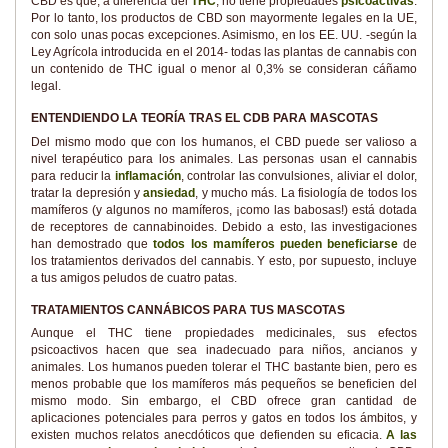
CBD es que, a diferencia del
THC
, no tiene propiedades
psicoactivas
.
Por lo tanto, los productos de CBD son mayormente legales en la UE,
con solo unas pocas excepciones. Asimismo, en los EE. UU. -según la
Ley Agrícola introducida en el 2014- todas las plantas de cannabis con
un contenido de THC igual o menor al 0,3% se consideran cáñamo
legal.
ENTENDIENDO LA TEORÍA TRAS EL CDB PARA MASCOTAS
Del mismo modo que con los humanos, el CBD puede ser valioso a
nivel terapéutico para los animales. Las personas usan el cannabis
para reducir la
inflamación
, controlar las convulsiones, aliviar el dolor,
tratar la depresión y
ansiedad
, y mucho más. La fisiología de todos los
mamíferos (y algunos no mamíferos, ¡como las babosas!) está dotada
de receptores de cannabinoides. Debido a esto, las investigaciones
han demostrado que
todos los mamíferos pueden beneficiarse
de
los tratamientos derivados del cannabis. Y esto, por supuesto, incluye
a tus amigos peludos de cuatro patas.
TRATAMIENTOS CANNÁBICOS PARA TUS MASCOTAS
Aunque el THC tiene propiedades medicinales, sus efectos
psicoactivos hacen que sea inadecuado para niños, ancianos y
animales. Los humanos pueden tolerar el THC bastante bien, pero es
menos probable que los mamíferos más pequeños se beneficien del
mismo modo. Sin embargo, el CBD ofrece gran cantidad de
aplicaciones potenciales para perros y gatos en todos los ámbitos, y
existen muchos relatos anecdóticos que defienden su eficacia.
A las