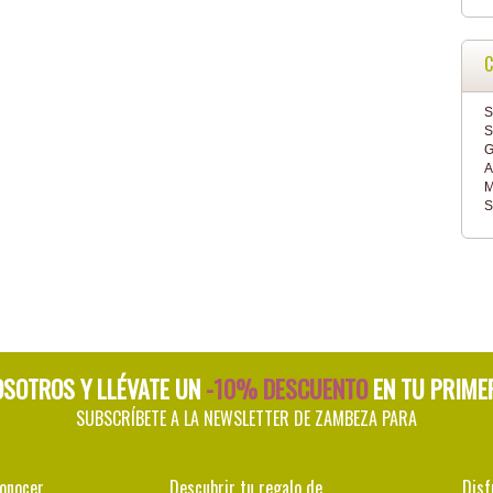
C
S
S
G
A
M
S
OSOTROS Y LLÉVATE UN
-10% DESCUENTO
EN TU PRIME
SUBSCRÍBETE A LA NEWSLETTER DE ZAMBEZA PARA
conocer
Descubrir tu regalo de
Disf