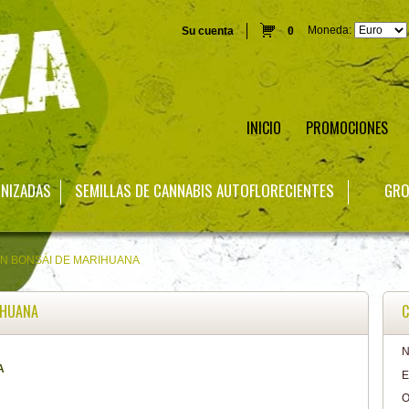
Moneda:
Su cuenta
0
INICIO
PROMOCIONES
INIZADAS
SEMILLAS DE CANNABIS AUTOFLORECIENTES
GRO
N BONSÁI DE MARIHUANA
IHUANA
C
N
A
E
O