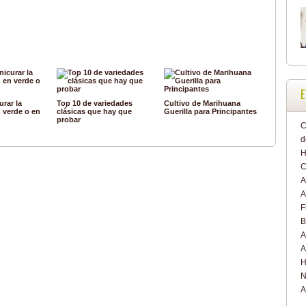
E
rar la
Top 10 de variedades
Cultivo de Marihuana
 verde o en
clásicas que hay que
Guerilla para Principantes
probar
C
d
H
C
A
A
F
B
A
A
H
N
A