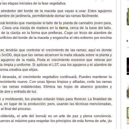
las etapas iniciales de la fase vegetativa.
s alrededor del borde de la maceta que vayas a usar. Estos agujeros
ambre de jardinería, permitiéndote domar las ramas fácilmente.
sái tendrás que manipular el tallo de tu planta de cannabis joven para,
so. Clava una clavija de madera en la
tierra
, cerca de la base del tallo.
 de la clavija en la forma que prefieras. Coge un trozo de alambre de
 orificios del borde de la maceta y engancha el otro extremo por encima
er, tendrás que controlar el crecimiento de las ramas; aquí es donde
ca ScrOG, deja que las ramas alcancen la malla situada sobre la planta y
 agujeros de la malla. Poda el crecimiento excesivo que rebose por
a limpia y uniforme. Si aplicas el LST, usa los agujeros y el alambre de
forma creativa que elijas.
l deseada, el crecimiento vegetativo continuará. Puedes mantener la
ecimiento nuevo. Con unas tijeras limpias y afiladas, corta las ramas
las ramas establecidas. Elimina las hojas de abanico grandes y
e aire y entrada de luz.
 moldeando, tus plantas estarán listas para florecer. La finalidad de
ca, en lugar de la producción; pero, usando las técnicas mencionadas,
l final del proceso.
obtenida, el arte del bonsái es un arte de paz y plena conciencia.
uerces al máximo para respetar los principios de esta forma de arte, ¡tu