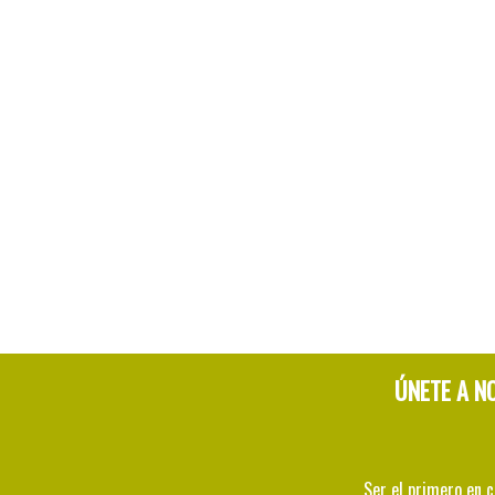
ÚNETE A N
Ser el primero en 