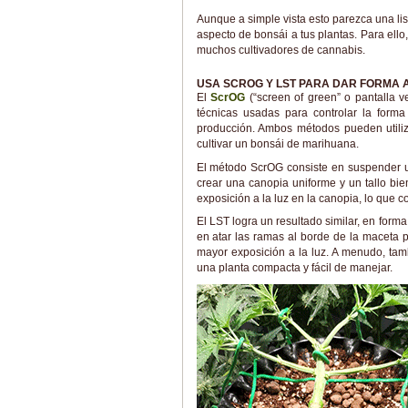
Aunque a simple vista esto parezca una lis
aspecto de bonsái a tus plantas. Para ello
muchos cultivadores de cannabis.
USA SCROG Y LST PARA DAR FORMA 
El
ScrOG
(“screen of green” o pantalla 
técnicas usadas para controlar la form
producción. Ambos métodos pueden utilizar
cultivar un bonsái de marihuana.
El método ScrOG consiste en suspender un
crear una canopia uniforme y un tallo bi
exposición a la luz en la canopia, lo que co
El LST logra un resultado similar, en for
en atar las ramas al borde de la maceta 
mayor exposición a la luz. A menudo, tamb
una planta compacta y fácil de manejar.