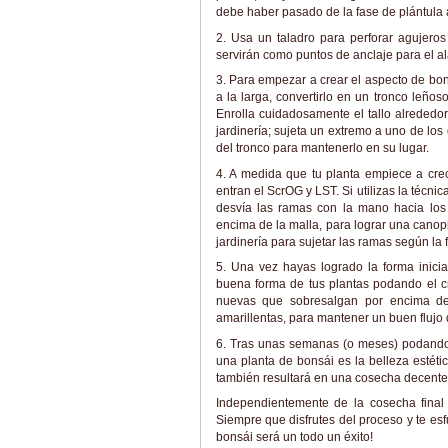
debe haber pasado de la fase de plántula a 
2. Usa un taladro para perforar agujero
servirán como puntos de anclaje para el al
3. Para empezar a crear el aspecto de bon
a la larga, convertirlo en un tronco leño
Enrolla cuidadosamente el tallo alrededor
jardinería; sujeta un extremo a uno de los
del tronco para mantenerlo en su lugar.
4. A medida que tu planta empiece a crec
entran el ScrOG y LST. Si utilizas la técni
desvía las ramas con la mano hacia los
encima de la malla, para lograr una canopi
jardinería para sujetar las ramas según la 
5. Una vez hayas logrado la forma inicia
buena forma de tus plantas podando el cr
nuevas que sobresalgan por encima de 
amarillentas, para mantener un buen flujo d
6. Tras unas semanas (o meses) podando y
una planta de bonsái es la belleza estéti
también resultará en una cosecha decente a
Independientemente de la cosecha final 
Siempre que disfrutes del proceso y te esf
bonsái será un todo un éxito!