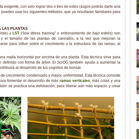
ta exigente, con solo lograr dos o tres de estos rasgos podrás darle una
, puedes usar los siguientes métodos, que ya resultarán familiares para
A LAS PLANTAS
verde) y
LST
(“low stress training” o entrenamiento de bajo estrés) son
a y el tamaño de las plantas de cannabis, a la vez que mejoran la
se para influir sobre el crecimiento y la estructura de las ramas, al
a malla horizontal por encima de una planta. Esta técnica sirve para
en definido con forma de árbol. El ScrOG también ayuda a aumentar la
ntribuirá al desarrollo de tus cogollos de bonsái.
ma de crecimiento condensado y mayor uniformidad. Esta técnica consiste
para fomentar el desarrollo de más
ramas verticales
, más colas y una
ién se practica una defoliación, para liberar aún más espacio y crear