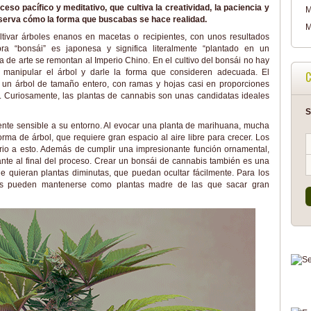
so pacífico y meditativo, que cultiva la creatividad, la paciencia y
M
serva cómo la forma que buscabas se hace realidad.
M
ultivar árboles enanos en macetas o recipientes, con unos resultados
ra “bonsái” es japonesa y significa literalmente “plantado en un
ma de arte se remontan al Imperio Chino. En el cultivo del bonsái no hay
en manipular el árbol y darle la forma que consideren adecuada. El
C
e un árbol de tamaño entero, con ramas y hojas casi en proporciones
 Curiosamente, las plantas de cannabis son unas candidatas ideales
S
ente sensible a su entorno. Al evocar una planta de marihuana, mucha
ma de árbol, que requiere gran espacio al aire libre para crecer. Los
rio a esto. Además de cumplir una impresionante función ornamental,
ante al final del proceso. Crear un bonsái de cannabis también es una
ue quieran plantas diminutas, que puedan ocultar fácilmente. Para los
áis pueden mantenerse como plantas madre de las que sacar gran