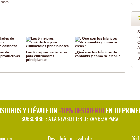
 cosas.
C
S
S
G
A
des de
Las 5 mejores variedades
¿Qué son los híbridos de
M
 productivas
para cultivadores
cannabis y cómo se crean?
S
principiantes
OSOTROS Y LLÉVATE UN
-10% DESCUENTO
EN TU PRIME
SUBSCRÍBETE A LA NEWSLETTER DE ZAMBEZA PARA
conocer
Descubrir tu regalo de
Disf