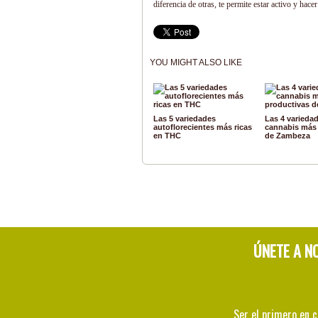
diferencia de otras, te permite estar activo y hacer
YOU MIGHT ALSO LIKE
Las 5 variedades
Las 4 varieda
autoflorecientes más ricas
cannabis más
en THC
de Zambeza
ÚNETE A N
Ser el primero en 