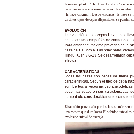
la misma planta. "The Haze Brothers" crearon 
combinación de una serie de cepas de cannabis q
"la haze original". Desde entonces, la haze se
distintos tipos de cepas disponibles, se pueden c
EVOLUCIÓN
La evolución de las cepas Haze no se llev
de los 80, las compañías de cannabis de l
Para obtener el máximo provecho de la pl
haze de California. Las principales varie
Hindu, Kush y G-13. Se desarrollaron cep
efectos.
CARACTERÍSTICAS
Todas las hazes son cepas de fuerte pr
características. Según el tipo de cepa ha
son fuertes, a veces incluso psicodélica
poco más suave en sus características, so
aumentado considerablemente como resulta
El subidón provocado por las hazes suele sentir
una meseta que dura horas El subidón inicial es a
explosión inicial de energía.