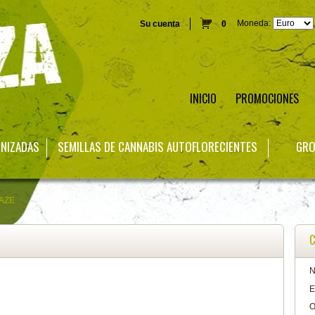
Moneda:
Su cuenta
0
INICIO
PROMOCIONES
INIZADAS
SEMILLAS DE CANNABIS AUTOFLORECIENTES
GRO
AZE
C
N
E
O