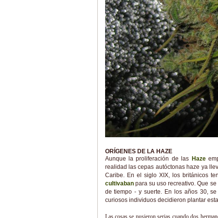
ORÍGENES DE LA HAZE
Aunque la proliferación de las
Haze
empe
realidad las cepas autóctonas haze ya lleva
Caribe. En el siglo XIX, los británicos 
cultivaban
para su uso recreativo. Que se 
de tiempo - y suerte. En los años 30, s
curiosos individuos decidieron plantar es
Las cosas se pusieron serias cuando dos herman