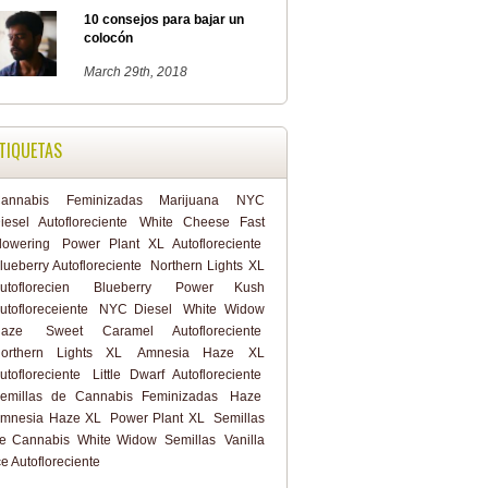
10 consejos para bajar un
colocón
March 29th, 2018
TIQUETAS
annabis
Feminizadas
Marijuana
NYC
iesel Autofloreciente
White Cheese Fast
lowering
Power Plant XL Autofloreciente
lueberry Autofloreciente
Northern Lights XL
utoflorecien
Blueberry
Power Kush
utofloreceiente
NYC Diesel
White Widow
aze
Sweet Caramel Autofloreciente
orthern Lights XL
Amnesia Haze XL
utofloreciente
Little Dwarf Autofloreciente
emillas de Cannabis Feminizadas
Haze
mnesia Haze XL
Power Plant XL
Semillas
e Cannabis
White Widow
Semillas
Vanilla
ce Autofloreciente