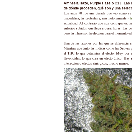
Amnesia Haze, Purple Haze o G13: Las H
de dónde proceden, qué son y una selecc
Los años 70 fue una década que vio cómo se i
psicodélica, las protestas y, más notoriamente -
l
actualidad. Al contrario que sus contrapartes, 
eufórico subidón que llega a durar horas. Las ce
pero las Haze son la elección para el momento edi
Una de las razones por las que se diferencia a 
Mientras que tanto las Indicas como las Sativas
el THC lo que determina el efecto. Muy por el 
flavonoides, lo que crea un efecto único. Hay
interacción o efectos sinérgicos, mucho menos.