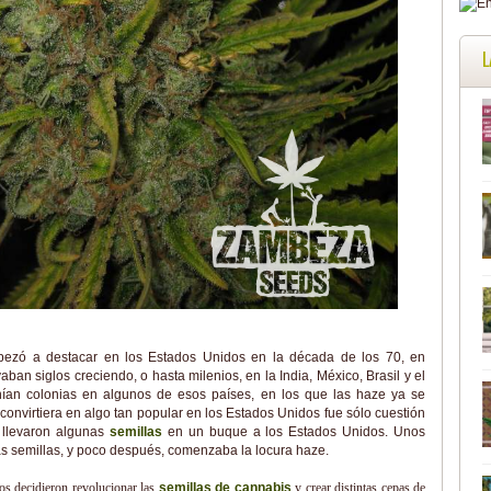
L
zó a destacar en los Estados Unidos en la década de los 70, en
ban siglos creciendo, o hasta milenios, en la India, México, Brasil y el
tenían colonias en algunos de esos países, en los que las haze ya se
convirtiera en algo tan popular en los Estados Unidos fue sólo cuestión
e llevaron algunas
semillas
en un buque a los Estados Unidos. Unos
tas semillas, y poco después, comenzaba la locura haze.
os decidieron revolucionar las
semillas de cannabis
y crear distintas cepas de