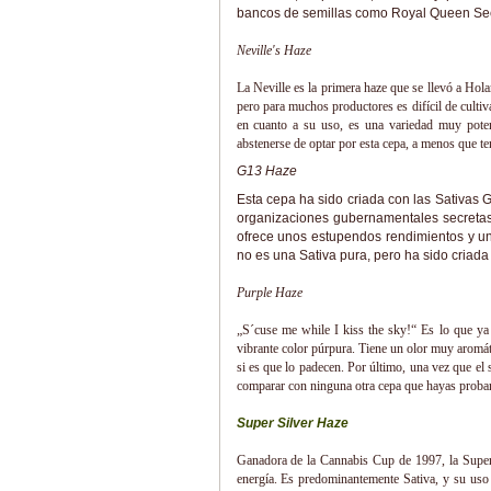
bancos de semillas como Royal Queen Se
Neville's Haze
La Neville es la primera haze que se llevó a Hol
pero para muchos productores es difícil de culti
en cuanto a su uso, es una variedad muy potent
abstenerse de optar por esta cepa, a menos que t
G13 Haze
Esta cepa ha sido criada con las Sativas 
organizaciones gubernamentales secretas
ofrece unos estupendos rendimientos y un
no es una Sativa pura, pero ha sido criada
Purple Haze
„S´cuse me while I kiss the sky!“ Es lo que ya 
vibrante color púrpura. Tiene un olor muy aromáti
si es que lo padecen. Por último, una vez que el
comparar con ninguna otra cepa que hayas probar
Super Silver Haze
Ganadora de la Cannabis Cup de 1997, la Super 
energía. Es predominantemente Sativa, y su uso 