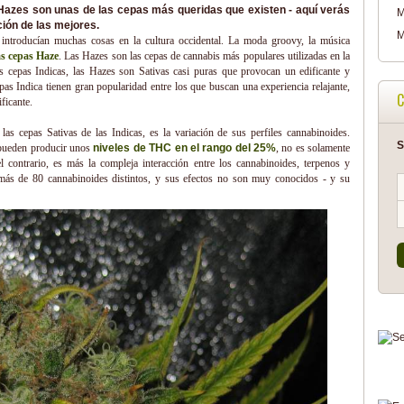
azes son unas de las cepas más queridas que existen - aquí verás
M
ión de las mejores.
M
ntroducían muchas cosas en la cultura occidental. La moda groovy, la música
as cepas Haze
. Las Hazes son las cepas de cannabis más populares utilizadas en la
las cepas Indicas, las Hazes son Sativas casi puras que provocan un edificante y
pas Indica tienen gran popularidad entre los que buscan una experiencia relajante,
C
ficante.
las cepas Sativas de las Indicas, es la variación de sus perfiles cannabinoides.
S
 pueden producir unos
niveles de THC en el rango del 25%
, no es solamente
contrario, es más la compleja interacción entre los cannabinoides, terpenos y
 más de 80 cannabinoides distintos, y sus efectos no son muy conocidos - y su