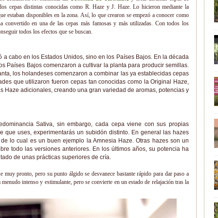
dos cepas distintas conocidas como R. Haze y J. Haze. Lo hicieron mediante la
ue estaban disponibles en la zona. Así, lo que crearon se empezó a conocer como
 ha convertido en una de las cepas más famosas y más utilizadas. Con todos los
onseguir todos los efectos que se buscan.
ó a cabo en los Estados Unidos, sino en los Países Bajos. En la década
os Países Bajos comenzaron a cultivar la planta para producir semillas.
anta, los holandeses comenzaron a combinar las ya establecidas cepas
dades que utilizaron fueron cepas tan conocidas como la Original Haze,
as Haze adicionales, creando una gran variedad de aromas, potencias y
edominancia Sativa, sin embargo, cada cepa viene con sus propias
ze que uses, experimentarás un subidón distinto. En general las hazes
s, de lo cual es un buen ejemplo la Amnesia Haze. Otras hazes son un
bre todo las versiones anteriores. En los últimos años, su potencia ha
do de unas prácticas superiores de cría.
se muy pronto, pero su punto álgido se desvanece bastante rápido para dar paso a
 menudo intenso y estimulante, pero se convierte en un estado de relajación tras la