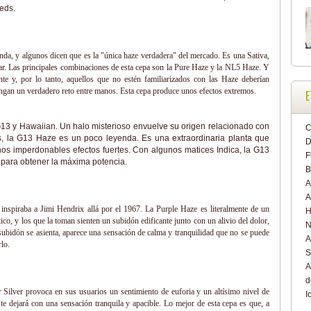
eds.
anda, y algunos dicen que es la "única haze verdadera" del mercado. Es una Sativa,
var. Las principales combinaciones de esta cepa son la Pure Haze y la NL5 Haze. Y
e y, por lo tanto, aquellos que no estén familiarizados con las Haze deberían
engan un verdadero reto entre manos. Esta cepa produce unos efectos extremos.
E
G13 y Hawaiian. Un halo misterioso envuelve su origen relacionado con
C
, la G13 Haze es un poco leyenda. Es una extraordinaria planta que
D
os imperdonables efectos fuertes. Con algunos matices Indica, la G13
F
 para obtener la máxima potencia.
B
A
A
inspiraba a Jimi Hendrix allá por el 1967. La Purple Haze es literalmente de un
H
co, y los que la toman sienten un subidón edificante junto con un alivio del dolor,
N
 subidón se asienta, aparece una sensación de calma y tranquilidad que no se puede
A
lo.
S
A
d
Silver provoca en sus usuarios un sentimiento de euforia y un altísimo nivel de
I
te dejará con una sensación tranquila y apacible. Lo mejor de esta cepa es que, a