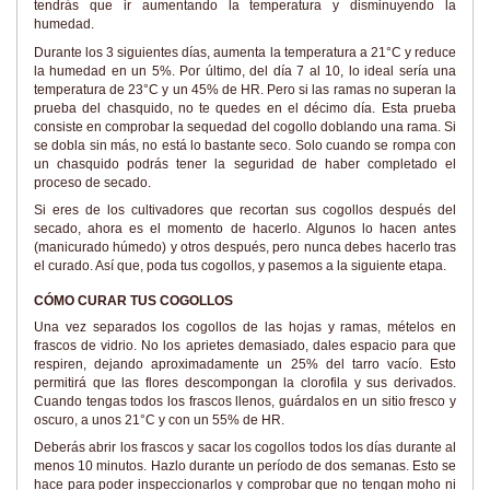
tendrás que ir aumentando la temperatura y disminuyendo la
humedad.
Durante los 3 siguientes días, aumenta la temperatura a 21°C y reduce
la humedad en un 5%. Por último, del día 7 al 10, lo ideal sería una
temperatura de 23°C y un 45% de HR. Pero si las ramas no superan la
prueba del chasquido, no te quedes en el décimo día. Esta prueba
consiste en comprobar la sequedad del cogollo doblando una rama. Si
se dobla sin más, no está lo bastante seco. Solo cuando se rompa con
un chasquido podrás tener la seguridad de haber completado el
proceso de secado.
Si eres de los cultivadores que recortan sus cogollos después del
secado, ahora es el momento de hacerlo. Algunos lo hacen antes
(manicurado húmedo) y otros después, pero nunca debes hacerlo tras
el curado. Así que, poda tus cogollos, y pasemos a la siguiente etapa.
CÓMO CURAR TUS COGOLLOS
Una vez separados los cogollos de las hojas y ramas, mételos en
frascos de vidrio. No los aprietes demasiado, dales espacio para que
respiren, dejando aproximadamente un 25% del tarro vacío. Esto
permitirá que las flores descompongan la clorofila y sus derivados.
Cuando tengas todos los frascos llenos, guárdalos en un sitio fresco y
oscuro, a unos 21°C y con un 55% de HR.
Deberás abrir los frascos y sacar los cogollos todos los días durante al
menos 10 minutos. Hazlo durante un período de dos semanas. Esto se
hace para poder inspeccionarlos y comprobar que no tengan moho ni