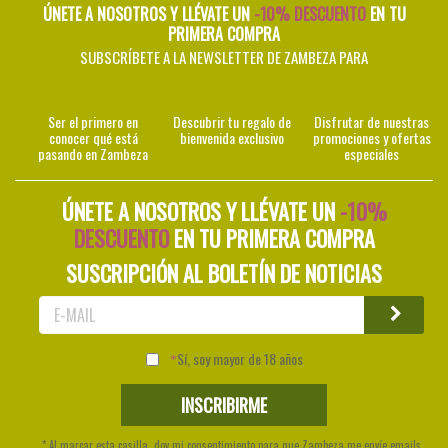
ÚNETE A NOSOTROS Y LLÉVATE UN
-10% DESCUENTO
EN TU
PRIMERA COMPRA
SUBSCRÍBETE A LA NEWSLETTER DE ZAMBEZA PARA
Ser el primero en
Descubrir tu regalo de
Disfrutar de nuestras
conocer qué está
bienvenida exclusivo
promociones y ofertas
pasando en Zambeza
especiales
ÚNETE A NOSOTROS Y LLÉVATE UN
-10%
DESCUENTO
EN TU PRIMERA COMPRA
SUSCRIPCIÓN AL BOLETÍN DE NOTICIAS
Sí, soy mayor de 18 años
* Al marcar esta casilla, doy mi consentimiento para que Zambeza me envíe emails