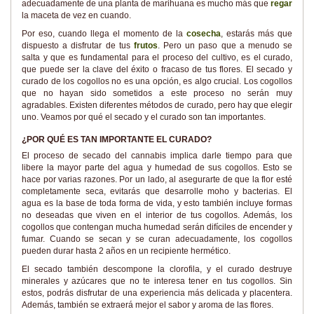
adecuadamente de una planta de marihuana es mucho más que
regar
la maceta de vez en cuando.
Por eso, cuando llega el momento de la
cosecha
, estarás más que
dispuesto a disfrutar de tus
frutos
. Pero un paso que a menudo se
salta y que es fundamental para el proceso del cultivo, es el curado,
que puede ser la clave del éxito o fracaso de tus flores. El secado y
curado de los cogollos no es una opción, es algo crucial. Los cogollos
que no hayan sido sometidos a este proceso no serán muy
agradables. Existen diferentes métodos de curado, pero hay que elegir
uno. Veamos por qué el secado y el curado son tan importantes.
¿POR QUÉ ES TAN IMPORTANTE EL CURADO?
El proceso de secado del cannabis implica darle tiempo para que
libere la mayor parte del agua y humedad de sus cogollos. Esto se
hace por varias razones. Por un lado, al asegurarte de que la flor esté
completamente seca, evitarás que desarrolle moho y bacterias. El
agua es la base de toda forma de vida, y esto también incluye formas
no deseadas que viven en el interior de tus cogollos. Además, los
cogollos que contengan mucha humedad serán difíciles de encender y
fumar. Cuando se secan y se curan adecuadamente, los cogollos
pueden durar hasta 2 años en un recipiente hermético.
El secado también descompone la clorofila, y el curado destruye
minerales y azúcares que no te interesa tener en tus cogollos. Sin
estos, podrás disfrutar de una experiencia más delicada y placentera.
Además, también se extraerá mejor el sabor y aroma de las flores.