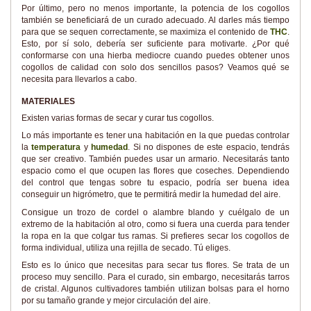
Por último, pero no menos importante, la potencia de los cogollos
también se beneficiará de un curado adecuado. Al darles más tiempo
para que se sequen correctamente, se maximiza el contenido de
THC
.
Esto, por sí solo, debería ser suficiente para motivarte. ¿Por qué
conformarse con una hierba mediocre cuando puedes obtener unos
cogollos de calidad con solo dos sencillos pasos? Veamos qué se
necesita para llevarlos a cabo.
MATERIALES
Existen varias formas de secar y curar tus cogollos.
Lo más importante es tener una habitación en la que puedas controlar
la
temperatura
y
humedad
. Si no dispones de este espacio, tendrás
que ser creativo. También puedes usar un armario. Necesitarás tanto
espacio como el que ocupen las flores que coseches. Dependiendo
del control que tengas sobre tu espacio, podría ser buena idea
conseguir un higrómetro, que te permitirá medir la humedad del aire.
Consigue un trozo de cordel o alambre blando y cuélgalo de un
extremo de la habitación al otro, como si fuera una cuerda para tender
la ropa en la que colgar tus ramas. Si prefieres secar los cogollos de
forma individual, utiliza una rejilla de secado. Tú eliges.
Esto es lo único que necesitas para secar tus flores. Se trata de un
proceso muy sencillo. Para el curado, sin embargo, necesitarás tarros
de cristal. Algunos cultivadores también utilizan bolsas para el horno
por su tamaño grande y mejor circulación del aire.