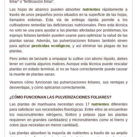
foliar” o “fertilización foliar”.
Las hojas de abanico pueden absorber
nutrientes
rápidamente a
través de unos pequeños poros situados en la superficie de las hojas,
llamados estomas. Esta vía de entrega rápida permite a los
cultivadores remediar las deficiencias nutricionales. Pero esta técnica
no solo se usa para ayudar a las plantas afectadas por problemas; los
esprays foliares también pueden usarse para optimizar la salud de las
plantas sanas. Además, las pulverizaciones foliares también sirven
para aplicar
pesticidas ecológicos
, y así eliminar las plagas de tus
plantas.
Pero antes de lanzarte a empapar tu cultivo con abono líquido, debes
tener en cuenta algunos matices. Aunque esta técnica puede rescatar
plantas en estado terminal, si no se hace correctamente puede causar
la muerte de plantas sanas.
Veamos cómo funcionan las pulverizaciones foliares, sus ventajas y
desventajas, y cómo aplicarlas correctamente.
¿CÓMO FUNCIONAN LAS PULVERIZACIONES FOLIARES?
Las plantas de marihuana necesitan unos 17
nutrientes
diferentes
para satisfacer sus necesidades fisiológicas. Entre ellos se encuentran
los macronutrientes nitrógeno, fósforo y potasio (que las plantas
requieren en grandes cantidades) y micronutrientes como el hierro y
cobre (que necesitan en menor cantidad).
Las plantas absorben la mayoría de nutrientes a través de su amplio