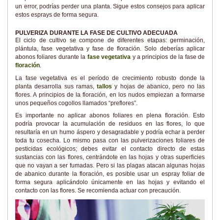
un error, podrías perder una planta. Sigue estos consejos para aplicar
estos esprays de forma segura.
PULVERIZA DURANTE LA FASE DE CULTIVO ADECUADA
El ciclo de cultivo se compone de diferentes etapas: germinación,
plántula, fase vegetativa y fase de floración. Solo deberías aplicar
abonos foliares durante la
fase vegetativa
y a principios de la fase de
floración
.
La fase vegetativa es el período de crecimiento robusto donde la
planta desarrolla sus ramas,
tallos
y hojas de abanico, pero no las
flores. A principios de la floración, en los nudos empiezan a formarse
unos pequeños cogollos llamados “preflores”.
Es importante no aplicar abonos foliares en plena floración. Esto
podría provocar la acumulación de residuos en las flores, lo que
resultaría en un humo áspero y desagradable y podría echar a perder
toda tu cosecha. Lo mismo pasa con las pulverizaciones foliares de
pesticidas ecológicos; debes evitar el contacto directo de estas
sustancias con las flores, centrándote en las hojas y otras superficies
que no vayan a ser fumadas. Pero si las plagas atacan algunas hojas
de abanico durante la floración, es posible usar un espray foliar de
forma segura aplicándolo únicamente en las hojas y evitando el
contacto con las flores. Se recomienda actuar con precaución.