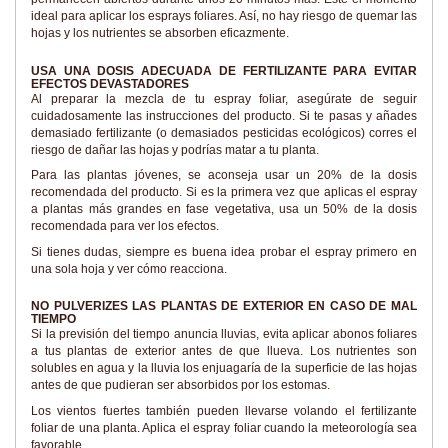
ideal para aplicar los esprays foliares. Así, no hay riesgo de quemar las
hojas y los nutrientes se absorben eficazmente.
USA UNA DOSIS ADECUADA DE FERTILIZANTE PARA EVITAR
EFECTOS DEVASTADORES
Al preparar la mezcla de tu espray foliar, asegúrate de seguir
cuidadosamente las instrucciones del producto. Si te pasas y añades
demasiado fertilizante (o demasiados pesticidas ecológicos) corres el
riesgo de dañar las hojas y podrías matar a tu planta.
Para las plantas jóvenes, se aconseja usar un 20% de la dosis
recomendada del producto. Si es la primera vez que aplicas el espray
a plantas más grandes en fase vegetativa, usa un 50% de la dosis
recomendada para ver los efectos.
Si tienes dudas, siempre es buena idea probar el espray primero en
una sola hoja y ver cómo reacciona.
NO PULVERIZES LAS PLANTAS DE EXTERIOR EN CASO DE MAL
TIEMPO
Si la previsión del tiempo anuncia lluvias, evita aplicar abonos foliares
a tus plantas de exterior antes de que llueva. Los nutrientes son
solubles en agua y la lluvia los enjuagaría de la superficie de las hojas
antes de que pudieran ser absorbidos por los estomas.
Los vientos fuertes también pueden llevarse volando el fertilizante
foliar de una planta. Aplica el espray foliar cuando la meteorología sea
favorable.