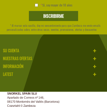
Sí, soy mayor de 18 años
* Al marcar esta casilla, doy mi consentimiento para que Zambeza me envíe emails
personalizados sobre, entre otras cosas, eventos, promociones, ofertas y descuentos
SU CUENTA
NUESTRAS OFERTAS
INFORMACIÓN
LATEST
SNORKEL SPAIN SLU
Apartado de Correos nº 146,
08170 Montornès del Vallés (Barcelona)
Copyright ©
Zambeza