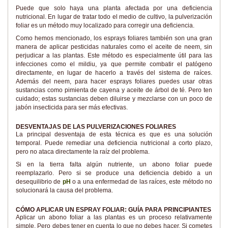
Puede que solo haya una planta afectada por una deficiencia
nutricional. En lugar de tratar todo el medio de cultivo, la pulverización
foliar es un método muy localizado para corregir una deficiencia.
Como hemos mencionado, los esprays foliares también son una gran
manera de aplicar pesticidas naturales como el aceite de neem, sin
perjudicar a las plantas. Este método es especialmente útil para las
infecciones como el mildiu, ya que permite combatir el patógeno
directamente, en lugar de hacerlo a través del sistema de raíces.
Además del neem, para hacer esprays foliares puedes usar otras
sustancias como pimienta de cayena y aceite de árbol de té. Pero ten
cuidado; estas sustancias deben diluirse y mezclarse con un poco de
jabón insecticida para ser más efectivas.
DESVENTAJAS DE LAS PULVERIZACIONES FOLIARES
La principal desventaja de esta técnica es que es una solución
temporal. Puede remediar una deficiencia nutricional a corto plazo,
pero no ataca directamente la raíz del problema.
Si en la tierra falta algún nutriente, un abono foliar puede
reemplazarlo. Pero si se produce una deficiencia debido a un
desequilibrio de
pH
o a una enfermedad de las raíces, este método no
solucionará la causa del problema.
CÓMO APLICAR UN ESPRAY FOLIAR: GUÍA PARA PRINCIPIANTES
Aplicar un abono foliar a las plantas es un proceso relativamente
simple. Pero debes tener en cuenta lo que no debes hacer. Si cometes