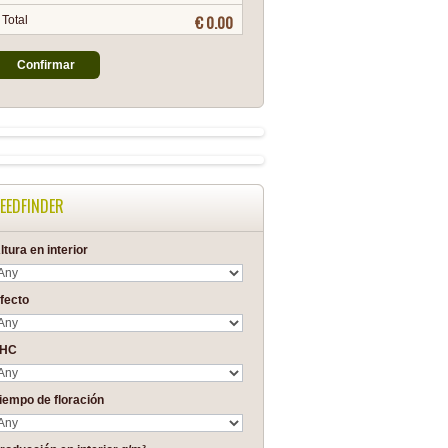
€ 0.00
Total
Confirmar
EEDFINDER
ltura en interior
fecto
THC
iempo de floración