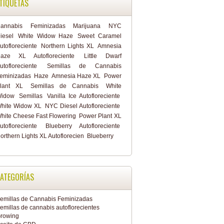
TIQUETAS
annabis
Feminizadas
Marijuana
NYC
iesel
White Widow Haze
Sweet Caramel
utofloreciente
Northern Lights XL
Amnesia
aze XL Autofloreciente
Little Dwarf
utofloreciente
Semillas de Cannabis
eminizadas
Haze
Amnesia Haze XL
Power
lant XL
Semillas de Cannabis
White
idow
Semillas
Vanilla Ice Autofloreciente
hite Widow XL
NYC Diesel Autofloreciente
hite Cheese Fast Flowering
Power Plant XL
utofloreciente
Blueberry Autofloreciente
orthern Lights XL Autoflorecien
Blueberry
ATEGORÍAS
emillas de Cannabis Feminizadas
emillas de cannabis autoflorecientes
rowing