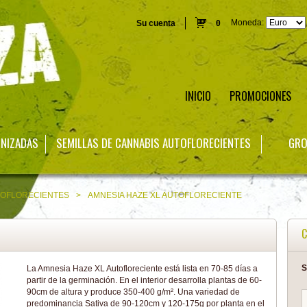
Moneda:
Su cuenta
0
INICIO
PROMOCIONES
INIZADAS
SEMILLAS DE CANNABIS AUTOFLORECIENTES
GRO
TOFLORECIENTES
>
AMNESIA HAZE XL AUTOFLORECIENTE
C
S
La Amnesia Haze XL Autofloreciente está lista en 70-85 días a
partir de la germinación. En el interior desarrolla plantas de 60-
90cm de altura y produce 350-400 g/m². Una variedad de
predominancia Sativa de 90-120cm y 120-175g por planta en el