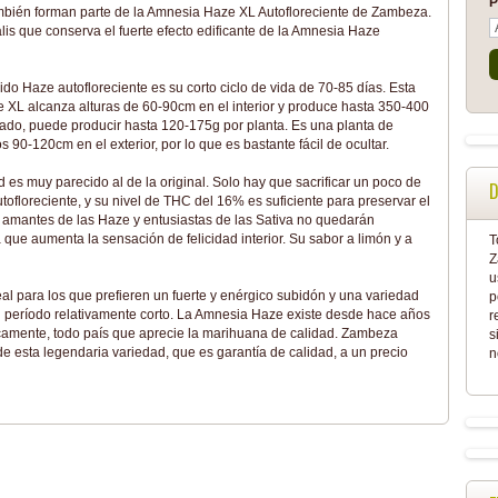
P
ambién forman parte de la Amnesia Haze XL Autofloreciente de Zambeza.
s que conserva el fuerte efecto edificante de la Amnesia Haze
rido Haze autofloreciente es su corto ciclo de vida de 70-85 días. Esta
e XL alcanza alturas de 60-90cm en el interior y produce hasta 350-400
oleado, puede producir hasta 120-175g por planta. Es una planta de
90-120cm en el exterior, por lo que es bastante fácil de ocultar.
d es muy parecido al de la original. Solo hay que sacrificar un poco de
D
floreciente, y su nivel de THC del 16% es suficiente para preservar el
 amantes de las Haze y entusiastas de las Sativa no quedarán
ue aumenta la sensación de felicidad interior. Su sabor a limón y a
T
Z
u
al para los que prefieren un fuerte y enérgico subidón y una variedad
p
 período relativamente corto. La Amnesia Haze existe desde hace años
r
icamente, todo país que aprecie la marihuana de calidad. Zambeza
s
de esta legendaria variedad, que es garantía de calidad, a un precio
n