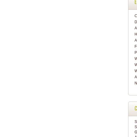
E
C
D
A
H
A
F
P
W
W
W
A
N
C
S
S
G