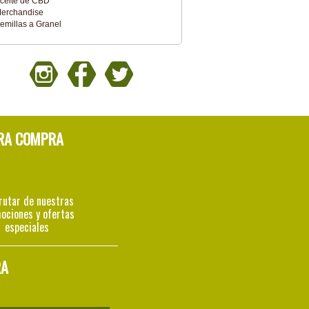
ceite de CBD
erchandise
emillas a Granel
RA COMPRA
rutar de nuestras
ociones y ofertas
especiales
RA