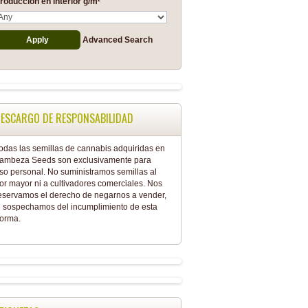
roducción en interior g/m²
Advanced Search
ESCARGO DE RESPONSABILIDAD
odas las semillas de cannabis adquiridas en
ambeza Seeds son exclusivamente para
so personal. No suministramos semillas al
or mayor ni a cultivadores comerciales. Nos
eservamos el derecho de negarnos a vender,
i sospechamos del incumplimiento de esta
orma.