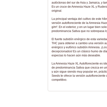
autóctonas del sur de Asia y Jamaica, y t
Es un cruce de Amnesia Haze XL y Ruderali
original.
La principal ventaja del cultivo de este híb
versión autofloreciente de la Amnesia Haz
g/m². En el exterior, y en un lugar bien s
predominancia Sativa que no sobrepasa los 
El fuerte subidón enérgico de esta varieda
THC para obtener a cambio una versión auto
enérgico y eufórico subidón Amnesia. ¡Los
decepcionados! Es un clásico humo de día q
especias lo hacen aún más deseable.
La Amnesia Haze XL Autofloreciente es ide
de predominancia Sativa que crezca en un
y aún sigue siendo muy popular en, práct
Seeds te ofrece la versión autofloreciente 
competitivo.