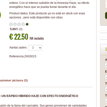
exteior. Con el intenso subidón de la Amnesia Haze, su efecto
energético hace que se pueda fumar durante el día.
Product status:
Este producto ya no está en stock con esas
opciones , pero está disponible con otras
5.00
/
5
(
3
)
€ 22.50
IVA incluído
Aantal zaden:
S
Referencia:
ZA03015
A
E
ustomer pictures (5)
T
 UN RÁPIDO HÍBRIDO HAZE CON EFECTO ENERGÉTICO
alón de la fama del cannabis. Sus genes provienen de variedades