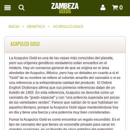
0
INICIO
>
GENETICS
>
ACAPULCO GOLD
ACAPULCO GOLD
La Acapulco Gold es una de las cepas más conocidas del planeta,
pero sus orígenes genéticos verdaderos están envueltos en el
misterio. Hay un consenso general de que se origina en el área
alrededor de Acapulco, México, pero hay un debates en cuanto a si el
"Gold" de su nombre se refiere al colorido amarillo del cannabis o si es
una referencia a la extraordinaria calidad del producto. El Oxford
English Dictionary afirma que sus primeras referencias datan de un
boletín de 1965. En esta referencia, Acapulco se describe como un
cannabis de "grado especial" y con "una potencia superada por pocas
de las variedades verdes". Parece que sabían de lo que hablaban en
aquellos tiempos, porque la Acapulco Gold sigue manteniéndose hoy
en día y tiene una fuerza y una potencia muy bien conisderadas.
Fumar la Acapulco Gold es como encontrar un regalo escondido. Es el
tipo de cannabis del que tienes un escondite privado para sacar en
grandes ocasiones, es un favorito de cinco estrellas del entendido.