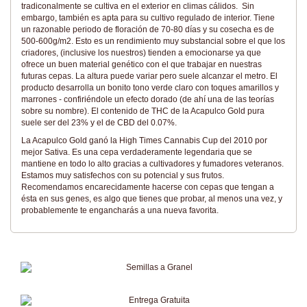
tradiconalmente se cultiva en el exterior en climas cálidos. Sin
embargo, también es apta para su cultivo regulado de interior. Tiene
un razonable periodo de floración de 70-80 días y su cosecha es de
500-600g/m2. Esto es un rendimiento muy substancial sobre el que los
criadores, (inclusive los nuestros) tienden a emocionarse ya que
ofrece un buen material genético con el que trabajar en nuestras
futuras cepas. La altura puede variar pero suele alcanzar el metro. El
producto desarrolla un bonito tono verde claro con toques amarillos y
marrones - confiriéndole un efecto dorado (de ahí una de las teorías
sobre su nombre). El contenido de THC de la Acapulco Gold pura
suele ser del 23% y el de CBD del 0.07%.
La Acapulco Gold ganó la High Times Cannabis Cup del 2010 por
mejor Sativa. Es una cepa verdaderamente legendaria que se
mantiene en todo lo alto gracias a cultivadores y fumadores veteranos.
Estamos muy satisfechos con su potencial y sus frutos.
Recomendamos encarecidamente hacerse con cepas que tengan a
ésta en sus genes, es algo que tienes que probar, al menos una vez, y
probablemente te engancharás a una nueva favorita.