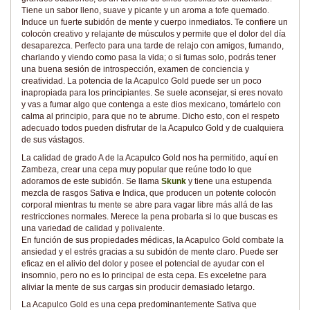
Tiene un sabor lleno, suave y picante y un aroma a tofe quemado.
Induce un fuerte subidón de mente y cuerpo inmediatos. Te confiere un
colocón creativo y relajante de músculos y permite que el dolor del día
desaparezca. Perfecto para una tarde de relajo con amigos, fumando,
charlando y viendo como pasa la vida; o si fumas solo, podrás tener
una buena sesión de introspección, examen de conciencia y
creatividad. La potencia de la Acapulco Gold puede ser un poco
inapropiada para los principiantes. Se suele aconsejar, si eres novato
y vas a fumar algo que contenga a este dios mexicano, tomártelo con
calma al principio, para que no te abrume. Dicho esto, con el respeto
adecuado todos pueden disfrutar de la Acapulco Gold y de cualquiera
de sus vástagos.
La calidad de grado A de la Acapulco Gold nos ha permitido, aquí en
Zambeza, crear una cepa muy popular que reúne todo lo que
adoramos de este subidón. Se llama
Skunk
y tiene una estupenda
mezcla de rasgos Sativa e Indica, que producen un potente colocón
corporal mientras tu mente se abre para vagar libre más allá de las
restricciones normales. Merece la pena probarla si lo que buscas es
una variedad de calidad y polivalente.
En función de sus propiedades médicas, la Acapulco Gold combate la
ansiedad y el estrés gracias a su subidón de mente claro. Puede ser
eficaz en el alivio del dolor y posee el potencial de ayudar con el
insomnio, pero no es lo principal de esta cepa. Es exceletne para
aliviar la mente de sus cargas sin producir demasiado letargo.
La Acapulco Gold es una cepa predominantemente Sativa que