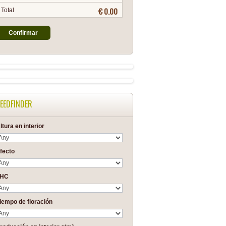
€ 0.00
Total
Confirmar
EEDFINDER
ltura en interior
fecto
THC
iempo de floración