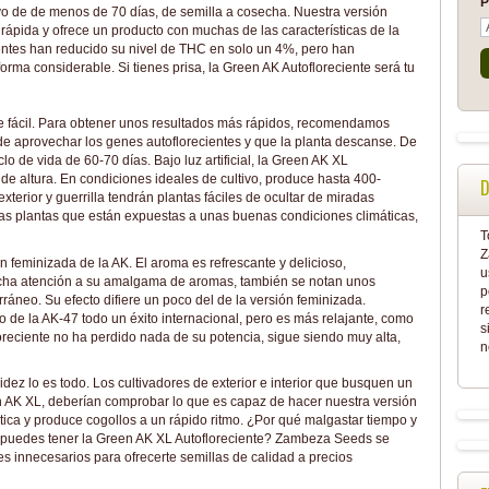
P
ivo de de menos de 70 días, de semilla a cosecha. Nuestra versión
rápida y ofrece un producto con muchas de las características de la
entes han reducido su nivel de THC en solo un 4%, pero han
rma considerable. Si tienes prisa, la Green AK Autofloreciente será tu
nte fácil. Para obtener unos resultados más rápidos, recomendamos
n de aprovechar los genes autoflorecientes y que la planta descanse. De
lo de vida de 60-70 días. Bajo luz artificial, la Green AK XL
e altura. En condiciones ideales de cultivo, produce hasta 400-
D
exterior y guerrilla tendrán plantas fáciles de ocultar de miradas
Las plantas que están expuestas a unas buenas condiciones climáticas,
T
Z
 feminizada de la AK. El aroma es refrescante y delicioso,
u
mucha atención a su amalgama de aromas, también se notan unos
p
ráneo. Su efecto difiere un poco del de la versión feminizada.
r
 de la AK-47 todo un éxito internacional, pero es más relajante, como
s
oreciente no ha perdido nada de su potencia, sigue siendo muy alta,
n
dez lo es todo. Los cultivadores de exterior e interior que busquen un
en AK XL, deberían comprobar lo que es capaz de hacer nuestra versión
ica y produce cogollos a un rápido ritmo. ¿Por qué malgastar tiempo y
o puedes tener la Green AK XL Autofloreciente? Zambeza Seeds se
stes innecesarios para ofrecerte semillas de calidad a precios