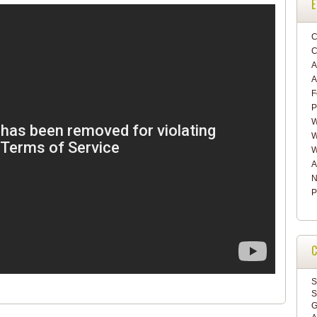
E
C
C
A
A
F
P
W
W
W
A
N
P
C
S
S
G