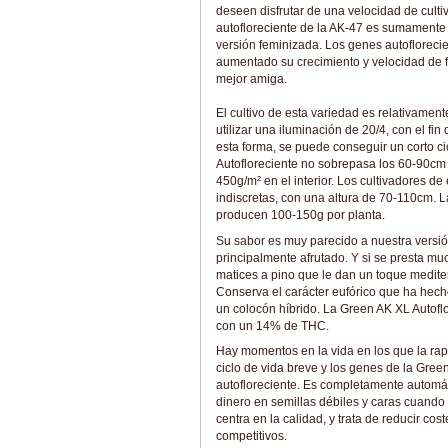
deseen disfrutar de una velocidad de cult
autofloreciente de la AK-47 es sumamente 
versión feminizada. Los genes autofloreci
aumentado su crecimiento y velocidad de fo
mejor amiga.
El cultivo de esta variedad es relativame
utilizar una iluminación de 20/4, con el fi
esta forma, se puede conseguir un corto cic
Autofloreciente no sobrepasa los 60-90cm d
450g/m² en el interior. Los cultivadores de 
indiscretas, con una altura de 70-110cm. 
producen 100-150g por planta.
Su sabor es muy parecido a nuestra versión
principalmente afrutado. Y si se presta 
matices a pino que le dan un toque mediter
Conserva el carácter eufórico que ha hecho
un colocón híbrido. La Green AK XL Autofl
con un 14% de THC.
Hay momentos en la vida en los que la rapi
ciclo de vida breve y los genes de la Gre
autofloreciente. Es completamente automát
dinero en semillas débiles y caras cuand
centra en la calidad, y trata de reducir co
competitivos.