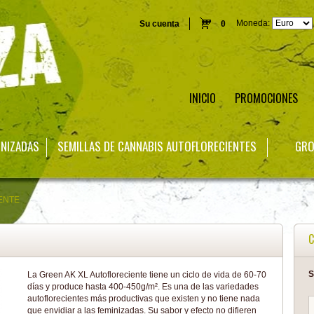
Moneda:
Su cuenta
0
INICIO
PROMOCIONES
INIZADAS
SEMILLAS DE CANNABIS AUTOFLORECIENTES
GRO
ENTE
C
S
La Green AK XL Autofloreciente tiene un ciclo de vida de 60-70
días y produce hasta 400-450g/m². Es una de las variedades
autoflorecientes más productivas que existen y no tiene nada
que envidiar a las feminizadas. Su sabor y efecto no difieren