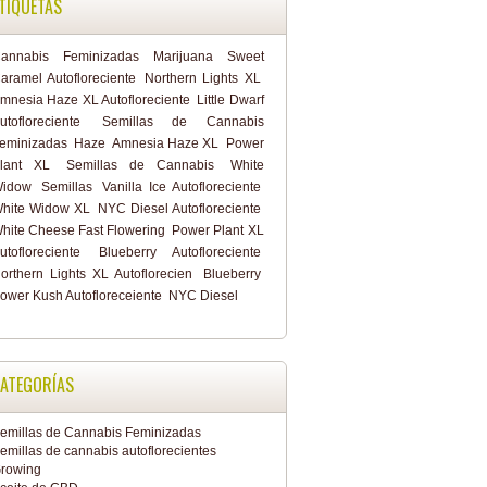
TIQUETAS
annabis
Feminizadas
Marijuana
Sweet
aramel Autofloreciente
Northern Lights XL
mnesia Haze XL Autofloreciente
Little Dwarf
utofloreciente
Semillas de Cannabis
eminizadas
Haze
Amnesia Haze XL
Power
lant XL
Semillas de Cannabis
White
idow
Semillas
Vanilla Ice Autofloreciente
hite Widow XL
NYC Diesel Autofloreciente
hite Cheese Fast Flowering
Power Plant XL
utofloreciente
Blueberry Autofloreciente
orthern Lights XL Autoflorecien
Blueberry
ower Kush Autofloreceiente
NYC Diesel
ATEGORÍAS
emillas de Cannabis Feminizadas
emillas de cannabis autoflorecientes
rowing