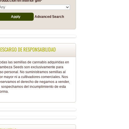
roducción en interior g/m²
Advanced Search
ESCARGO DE RESPONSABILIDAD
odas las semillas de cannabis adquiridas en
ambeza Seeds son exclusivamente para
so personal. No suministramos semillas al
or mayor ni a cultivadores comerciales. Nos
eservamos el derecho de negarnos a vender,
i sospechamos del incumplimiento de esta
orma.