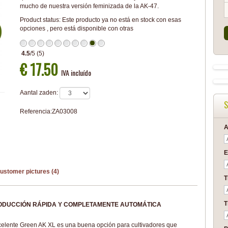
mucho de nuestra versión feminizada de la AK-47.
Product status:
Este producto ya no está en stock con esas
opciones , pero está disponible con otras
4.5
/
5
(
5
)
€ 17.50
IVA incluído
Aantal zaden:
S
Referencia:
ZA03008
A
E
ustomer pictures (4)
T
RODUCCIÓN RÁPIDA Y COMPLETAMENTE AUTOMÁTICA
xcelente Green AK XL es una buena opción para cultivadores que