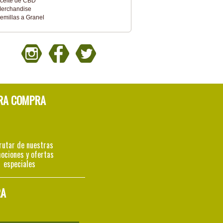
ceite de CBD
erchandise
emillas a Granel
RA COMPRA
rutar de nuestras
ociones y ofertas
especiales
RA