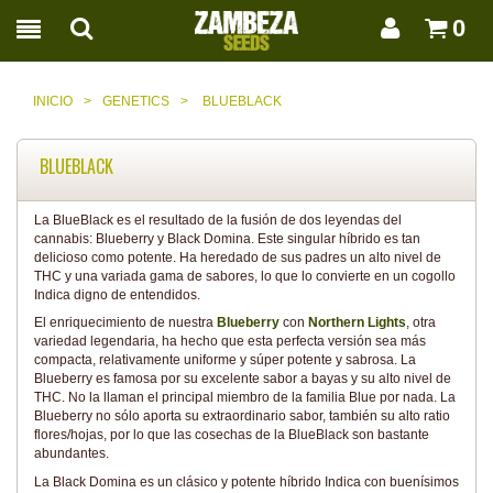
0
INICIO
>
GENETICS
>
BLUEBLACK
BLUEBLACK
La BlueBlack es el resultado de la fusión de dos leyendas del
cannabis: Blueberry y Black Domina. Este singular híbrido es tan
delicioso como potente. Ha heredado de sus padres un alto nivel de
THC y una variada gama de sabores, lo que lo convierte en un cogollo
Indica digno de entendidos.
El enriquecimiento de nuestra
Blueberry
con
Northern Lights
, otra
variedad legendaria, ha hecho que esta perfecta versión sea más
compacta, relativamente uniforme y súper potente y sabrosa. La
Blueberry es famosa por su excelente sabor a bayas y su alto nivel de
THC. No la llaman el principal miembro de la familia Blue por nada. La
Blueberry no sólo aporta su extraordinario sabor, también su alto ratio
flores/hojas, por lo que las cosechas de la BlueBlack son bastante
abundantes.
La Black Domina es un clásico y potente híbrido Indica con buenísimos