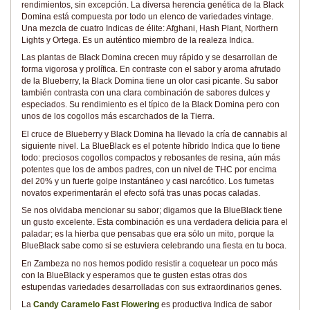
rendimientos, sin excepción. La diversa herencia genética de la Black
Domina está compuesta por todo un elenco de variedades vintage.
Una mezcla de cuatro Indicas de élite: Afghani, Hash Plant, Northern
Lights y Ortega. Es un auténtico miembro de la realeza Indica.
Las plantas de Black Domina crecen muy rápido y se desarrollan de
forma vigorosa y prolífica. En contraste con el sabor y aroma afrutado
de la Blueberry, la Black Domina tiene un olor casi picante. Su sabor
también contrasta con una clara combinación de sabores dulces y
especiados. Su rendimiento es el típico de la Black Domina pero con
unos de los cogollos más escarchados de la Tierra.
El cruce de Blueberry y Black Domina ha llevado la cría de cannabis al
siguiente nivel. La BlueBlack es el potente híbrido Indica que lo tiene
todo: preciosos cogollos compactos y rebosantes de resina, aún más
potentes que los de ambos padres, con un nivel de THC por encima
del 20% y un fuerte golpe instantáneo y casi narcótico. Los fumetas
novatos experimentarán el efecto sofá tras unas pocas caladas.
Se nos olvidaba mencionar su sabor; digamos que la BlueBlack tiene
un gusto excelente. Esta combinación es una verdadera delicia para el
paladar; es la hierba que pensabas que era sólo un mito, porque la
BlueBlack sabe como si se estuviera celebrando una fiesta en tu boca.
En Zambeza no nos hemos podido resistir a coquetear un poco más
con la BlueBlack y esperamos que te gusten estas otras dos
estupendas variedades desarrolladas con sus extraordinarios genes.
La
Candy Caramelo Fast Flowering
es productiva Indica de sabor