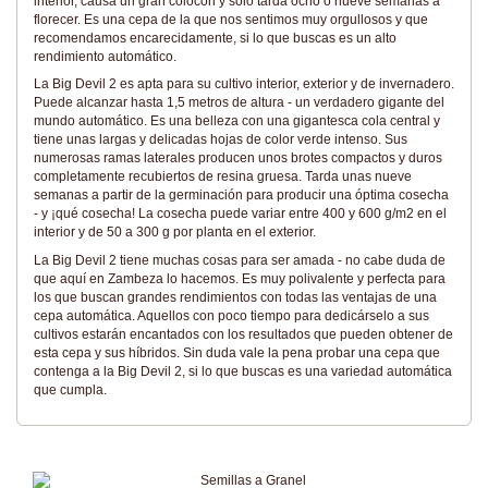
interior, causa un gran colocón y solo tarda ocho o nueve semanas a
florecer. Es una cepa de la que nos sentimos muy orgullosos y que
recomendamos encarecidamente, si lo que buscas es un alto
rendimiento automático.
La Big Devil 2 es apta para su cultivo interior, exterior y de invernadero.
Puede alcanzar hasta 1,5 metros de altura - un verdadero gigante del
mundo automático. Es una belleza con una gigantesca cola central y
tiene unas largas y delicadas hojas de color verde intenso. Sus
numerosas ramas laterales producen unos brotes compactos y duros
completamente recubiertos de resina gruesa. Tarda unas nueve
semanas a partir de la germinación para producir una óptima cosecha
- y ¡qué cosecha! La cosecha puede variar entre 400 y 600 g/m2 en el
interior y de 50 a 300 g por planta en el exterior.
La Big Devil 2 tiene muchas cosas para ser amada - no cabe duda de
que aquí en Zambeza lo hacemos. Es muy polivalente y perfecta para
los que buscan grandes rendimientos con todas las ventajas de una
cepa automática. Aquellos con poco tiempo para dedicárselo a sus
cultivos estarán encantados con los resultados que pueden obtener de
esta cepa y sus híbridos. Sin duda vale la pena probar una cepa que
contenga a la Big Devil 2, si lo que buscas es una variedad automática
que cumpla.