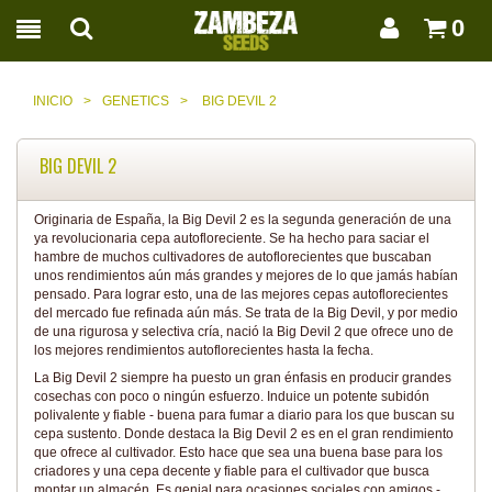
0
INICIO
>
GENETICS
>
BIG DEVIL 2
BIG DEVIL 2
Originaria de España, la Big Devil 2 es la segunda generación de una
ya revolucionaria cepa autofloreciente. Se ha hecho para saciar el
hambre de muchos cultivadores de autoflorecientes que buscaban
unos rendimientos aún más grandes y mejores de lo que jamás habían
pensado. Para lograr esto, una de las mejores cepas autoflorecientes
del mercado fue refinada aún más. Se trata de la Big Devil, y por medio
de una rigurosa y selectiva cría, nació la Big Devil 2 que ofrece uno de
los mejores rendimientos autoflorecientes hasta la fecha.
La Big Devil 2 siempre ha puesto un gran énfasis en producir grandes
cosechas con poco o ningún esfuerzo. Induice un potente subidón
polivalente y fiable - buena para fumar a diario para los que buscan su
cepa sustento. Donde destaca la Big Devil 2 es en el gran rendimiento
que ofrece al cultivador. Esto hace que sea una buena base para los
criadores y una cepa decente y fiable para el cultivador que busca
montar un almacén. Es genial para ocasiones sociales con amigos -