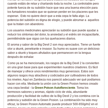
cuando estáis de relax y charlando toda la noche. La controlable pero
potente fuerza de su subidón hace que sea una buena elección para
los fumadores novatos que se quieran perder en los placeres que les
esperan. Esto no quiere decir que a esta cepa le falta algo. La
potencia del subidón es digna de elogio, y puede abrumar a aquellos
que la tratan con abandono.
Los usuarios medicinales apreciarán su subidón que puede ayudar a
reducir los síntomas del dolor, la ansiedad y el estrés sin incapacitarte,
permitiéndote que sigas con tus quehaceres diarios.
El aroma y sabor de la Big Devil 2 son muy apreciados. Tiene un fuerte
olor a skunk, penetrante e invasor. Su humo es suave con un delicioso
sabor a skunk y toques afrutados que permanecen en la lengua
después de exhalar.
Como ya se ha mencionado, los rasgos de la Big Devil 2 la convierten
en una gran base para que experimenten nuestros criadores. Es fácil
de manejar y ofrece unos rendimientos muy generosos. Estos son
algunos rasgos muy atractivos y codiciados por cultivadores de todos
los niveles. Aquí en Zambeza nos pareció adecuado ver qué podíamos
hacer con ella. Mediante la unión con la Green Posion hemos creado
una cepa bestial - la
Green Poison Autofloreciente
. Toma los
hermosos sabores y aromas, rápido ciclo de vida, abundante
producción y facilidad de cultivo de la Big Devil 2 y los combina con la
potencia y subidón de la Green Posion. La combinación ha sido muy
eficaz, la Green Posion Automatic puede producir 500-650g/m2 en el