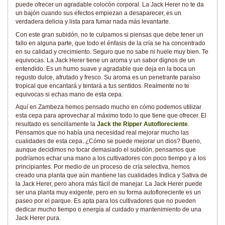
puede ofrecer un agradable colocón corporal. La Jack Herer no te da
un bajón cuando sus efectos empiezan a desaparecer, es un
verdadera delicia y lista para fumar nada más levantarte.
Con este gran subidón, no te culpamos si piensas que debe tener un
fallo en alguna parte, que todo el énfasis de la cría se ha concentrado
en su calidad y crecimiento. Seguro que no sabe ni huele muy bien. Te
equivocas. La Jack Herer tiene un aroma y un sabor dignos de un
entendido. Es un humo suave y agradable que deja en la boca un
regusto dulce, afrutado y fresco. Su aroma es un penetrante paraíso
tropical que encantará y tentará a tus sentidos. Realmente no te
equivocas si echas mano de esta cepa.
Aquí en Zambeza hemos pensado mucho en cómo podemos utilizar
esta cepa para aprovechar al máximo todo lo que tiene que ofrecer. El
resultado es sencillamente la
Jack the Ripper Autofloreciente
.
Pensamos que no había una necesidad real mejorar mucho las
cualidades de esta cepa. ¿Cómo se puede mejorar un dios? Bueno,
aunque decidimos no tocar demasiado el subidón, pensamos que
podríamos echar una mano a los cultivadores con poco tiempo y a los
principiantes. Por medio de un proceso de cría selectiva, hemos
creado una planta que aún mantiene las cualidades Indica y Sativa de
la Jack Herer, pero ahora más fácil de manejar. La Jack Herer puede
ser una planta muy exigente, pero en su forma autofloreciente es un
paseo por el parque. Es apta para los cultivadores que no pueden
dedicar mucho tiempo o energía al cuidado y mantenimiento de una
Jack Herer pura.