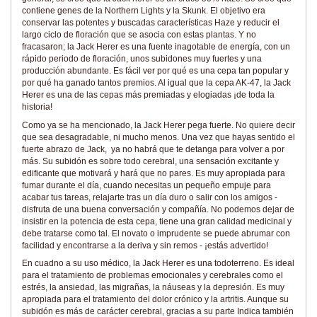
contiene genes de la Northern Lights y la Skunk. El objetivo era
conservar las potentes y buscadas características Haze y reducir el
largo ciclo de floración que se asocia con estas plantas. Y no
fracasaron; la Jack Herer es una fuente inagotable de energía, con un
rápido periodo de floración, unos subidones muy fuertes y una
producción abundante. Es fácil ver por qué es una cepa tan popular y
por qué ha ganado tantos premios. Al igual que la cepa AK-47, la Jack
Herer es una de las cepas más premiadas y elogiadas ¡de toda la
historia!
Como ya se ha mencionado, la Jack Herer pega fuerte. No quiere decir
que sea desagradable, ni mucho menos. Una vez que hayas sentido el
fuerte abrazo de Jack, ya no habrá que te detanga para volver a por
más. Su subidón es sobre todo cerebral, una sensación excitante y
edificante que motivará y hará que no pares. Es muy apropiada para
fumar durante el día, cuando necesitas un pequeño empuje para
acabar tus tareas, relajarte tras un día duro o salir con los amigos -
disfruta de una buena conversación y compañía. No podemos dejar de
insistir en la potencia de esta cepa, tiene una gran calidad medicinal y
debe tratarse como tal. El novato o imprudente se puede abrumar con
facilidad y encontrarse a la deriva y sin remos - ¡estás advertido!
En cuadno a su uso médico, la Jack Herer es una todoterreno. Es ideal
para el tratamiento de problemas emocionales y cerebrales como el
estrés, la ansiedad, las migrañas, la náuseas y la depresión. Es muy
apropiada para el tratamiento del dolor crónico y la artritis. Aunque su
subidón es más de carácter cerebral, gracias a su parte Indica también