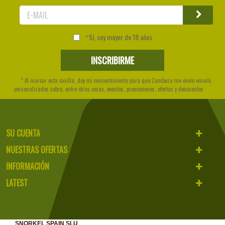
Sí, soy mayor de 18 años
* Al marcar esta casilla, doy mi consentimiento para que Zambeza me envíe emails
personalizados sobre, entre otras cosas, eventos, promociones, ofertas y descuentos
SU CUENTA
NUESTRAS OFERTAS
INFORMACIÓN
LATEST
SNORKEL SPAIN SLU