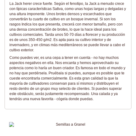
La Jack herer crece fuerte. Según el fenotipo, la Jack a menudo crece
con típicas características Sativa, como unas hojas largas y delgadas y
una altura imponente. Unos brotes densos y escarchados que
convertirán tu cuarto de cultivo en un bosque invernal. Si son los
rasgos Indica los que presenta, crecerá con menor tamaño, pero con
una densa concentración de brotes, lo que la hace ideal para los
cultivos comerciales. Tarda unos 50-70 días a florecer y su producción
es de unos 350-450 g/m2. Es apta para su cultivo interior y de
invernadero, y en climas más mediterráneos se puede llevar a cabo el
cultivo exterior.
Como puedes ver, es una cepa a tener en cuenta - no hay muchos
aspectos negativos en ella. Nos encanta y hemos aprovechado su
potencia como lo haría un buen criador. Es famosa en todo el mundo y
no hay que perdérsela. Pruébala si puedes, aunque es posible que te
cueste encontrarla comercialmente. Es esta gran calidad la que la
mayoría de cultivadores conservan para sí mismos y distribuyen el
resto dentro de un grupo muy selecto de clientes. Si puedes superar
este obstáculo, serás justamente recompensado. Una calada y ya
tendrás una nueva favorita - cógela donde puedas.