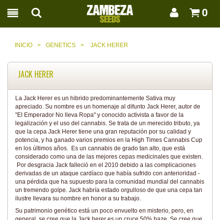
0
INICIO
>
GENETICS
>
JACK HERER
JACK HERER
La Jack Herer es un hibrido predominantemente Sativa muy
apreciado. Su nombre es un homenaje al difunto Jack Herer, autor de
"El Emperador No lleva Ropa" y conocido activista a favor de la
legalización y el uso del cannabis. Se trata de un merecido tributo, ya
que la cepa Jack Herer tiene una gran reputación por su calidad y
potencia, y ha ganado varios premios en la High Times Cannabis Cup
en los últimos años. Es un cannabis de grado tan alto, que está
considerado como una de las mejores cepas medicinales que existen.
Por desgracia Jack falleció en el 2010 debido a las complicaciones
derivadas de un ataque cardíaco que había sufrido con anterioridad -
una pérdida que ha supuesto para la comunidad mundial del cannabis
un tremendo golpe. Jack habría estado orgulloso de que una cepa tan
ilustre llevara su nombre en honor a su trabajo.
Su patrimonio genético está un poco envuelto en misterio, pero, en
general, se cree que la Jack herer es un cruce 50% haze. Se cree que