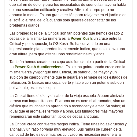
que sufren de dolor y para los necesitados de sueño, la mayoría habla
de una sensación edificante y creativa. Alivia el cuerpo pero no
abruma la mente. Es una gran elección para relajarse en el jardín o en
el sofá, o al final del día cuando solo quieres desconectar de los
problemas diarios.
Las propiedades de la Critical son tan potentes que hemos creado 2
cepas de la misma- La primera es la
Power Kush
: un cruce entre la
Critical y, por supuesto, la OG Kush. Se ha convertido en una
impresionante planta predominantemente Indica, que no alcanza una
gran altura, pero que ofrece unos rendimientos muy altos.
También hemos creado una cepa autofloreciente a partir de la Critical:
La
Power Kush Autofloreciente
. Esta cepa galardonada crece con la
misma fuerza y vigor que una Critical, un sabor dulce mayor y un
subidón de cuerpo y mente que te dejará en el mejor de los estados de
relajación. Si buscas una cepa fuerte y fiable con un potente subidón
polivalente, esta es tu cepa.
La Critical tiene el olor y el sabor de la vieja escuela. A buen almizcle
terroso con toques frescos. El aroma no es acre ni abrumador, sino un
clásico que muchos han aprendido a reconocer y a amar. Su sabor, al
igual que el aroma, es terroso y a pino. Los fumadores más mayores
rememorarán este sabor tan típico de cepas antiguas.
La Critical crece con fuertes rasgos Indica. Tiene unas hojas gruesas y
anchas, y un ratio flor/hoja muy elevado. Sus ramas se cubren de tal
cantidad de brotes que muchos cultivadores necesitan ponerle a la