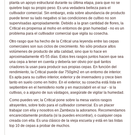
planta un apoyo estructural durante su última etapa, para que no se
quiebre bajo su propio peso. Es una vedadera belleza para el
cultivador comercial. Sin embargo, esta sobre abundancia de producto
puede tener su lado negativo si las condiciones de cultivo no son
supervisadas apropiadamente. Debido a la gran cantidad de flores, la
Critical es propensa al moho en entornos de gran humedad - no es un
problema para el cultivador comercial que vigila su cosecha.
Otro rasgo que ha hecho de la Critical una leyenda entre las cepas
comerciales son sus ciclos de crecimiento. No sólo produce altos
volúmenes de producto de alta calidad, sino que lo hace en
aproximadamente 45-55 días. Estos tres rasgos juntos hacen que sea
una cepa a tener en cuenta y debería ser obvio por qué tantos
criadores la usan para producir sus propias cepas. En función del
rendimiento, la Critical puede dar 750g/m2 en un entorno de interior.
Es apta para su cultivo interior, exterior y de invernadero y crece bien
tanto en suelo como en hidro. En el exterior, su cosecha está lista en
septiembre en el hemisferio norte y en marzo/abril en el sur - si la
cultivas, o a alguno de sus vástagos, asegúrate de vigilar la humedad.
Como puedes ver, la Critical pone sobre la mesa varios rasgos
atrayentes, sobre todo para el cultivador comercial. Es un placer
trabajar con ella y nosotros en Zambeza la adoramos. Recomendamos
encarecidamente probarla (si la puedes encontrar), o cualquier cepa
creada con ella. Es una clásico de la vieja escuela y está en las listas
top 10 de cepas a probar de muchos.