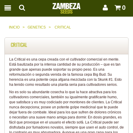
0
INICIO
>
GENETICS
>
CRITICAL
CRITICAL
La Critical es una cepa creada con el cultivador comercial en mente.
Está bautizada por la intensa cantidad de su producción – que es tan
grande que apenas puede soportar su propio peso. Es una
reformulación o segunda venida de la famosa cepa Big Bud. Su
herencia es una potente cepa afgana mezclada con la Skunk #1. Esto
ha tenido como resultado una planta seria para cultivadores serios.
No es solo su abundante cosecha lo que la hace atractiva para los
cultivadores comerciales, también su igualmente gratificante humo,
que satisface y es muy codiciado por montones de clientes. La Critical
nunca decepciona; posee un potente golpe medicinal que te puede
dejar fuera de combate. Ideal para los que sufren de dolores crónicos
o necesitan una suave mano amiga para dormir. En dosis grandes, es
fácil que provoque en el usuario el efecto sofá. La Critical puede ser
disfrutada por fumadores novatos, siempre que usen el auto control, de
lo contrario es muy abrumadora. Aunque es una gran cepa para los