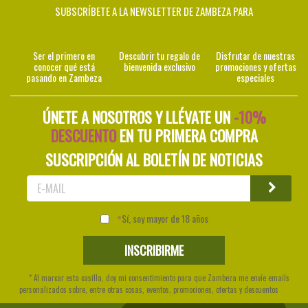
SUBSCRÍBETE A LA NEWSLETTER DE ZAMBEZA PARA
Ser el primero en
Descubrir tu regalo de
Disfrutar de nuestras
conocer qué está
bienvenida exclusivo
promociones y ofertas
pasando en Zambeza
especiales
ÚNETE A NOSOTROS Y LLÉVATE UN
-10%
DESCUENTO
EN TU PRIMERA COMPRA
SUSCRIPCIÓN AL BOLETÍN DE NOTICIAS
Sí, soy mayor de 18 años
* Al marcar esta casilla, doy mi consentimiento para que Zambeza me envíe emails
personalizados sobre, entre otras cosas, eventos, promociones, ofertas y descuentos