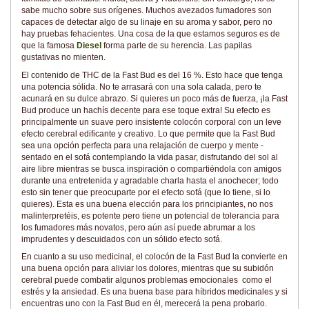
sabe mucho sobre sus orígenes. Muchos avezados fumadores son
capaces de detectar algo de su linaje en su aroma y sabor, pero no
hay pruebas fehacientes. Una cosa de la que estamos seguros es de
que la famosa
Diesel
forma parte de su herencia. Las papilas
gustativas no mienten.
El contenido de THC de la Fast Bud es del 16 %. Esto hace que tenga
una potencia sólida. No te arrasará con una sola calada, pero te
acunará en su dulce abrazo. Si quieres un poco más de fuerza, ¡la Fast
Bud produce un hachís decente para ese toque extra! Su efecto es
principalmente un suave pero insistente colocón corporal con un leve
efecto cerebral edificante y creativo. Lo que permite que la Fast Bud
sea una opción perfecta para una relajación de cuerpo y mente -
sentado en el sofá contemplando la vida pasar, disfrutando del sol al
aire libre mientras se busca inspiración o compartiéndola con amigos
durante una entretenida y agradable charla hasta el anochecer; todo
esto sin tener que preocuparte por el efecto sofá (que lo tiene, si lo
quieres). Esta es una buena elección para los principiantes, no nos
malinterpretéis, es potente pero tiene un potencial de tolerancia para
los fumadores más novatos, pero aún así puede abrumar a los
imprudentes y descuidados con un sólido efecto sofá.
En cuanto a su uso medicinal, el colocón de la Fast Bud la convierte en
una buena opción para aliviar los dolores, mientras que su subidón
cerebral puede combatir algunos problemas emocionales como el
estrés y la ansiedad. Es una buena base para híbridos medicinales y si
encuentras uno con la Fast Bud en él, merecerá la pena probarlo.