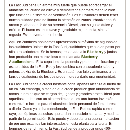
La Fast Bud tiene un aroma muy fuerte que puede sobrecargar el
ambiente del cuarto de cultivo y demostrar de primera mano lo bien
que funciona un sistema de ventilación. Los cultivadores deben tener
mucho cuidado para no llamar la atención en zonas urbanizadas. Su
aroma y sabor dan fe de su herencia Diesel, con su gusto dulce y
exótico. El humo es una suave y agradable experiencia, sin mal
regusto. Es una verdadera delicia.
Aquí en Zambeza nos hemos aprovechado al máximo de algunas de
las cualidades únicas de la Fast Bud, cualidades que suelen pasar por
alto otros criadores. Se la hemos presentado a la
Blueberry
y juntas
han producido una maravillosa cepa llamada
Blueberry
Autofloreciente
. Esta cepa toma la potencia y periodo de floración ya
establecidos de la Fast Bud y los combina con el suculento sabor y
potencia extra de la Blueberry. Es un auténtico lujo y animanos a los
fans de cualquiera de los dos progenitores a darle una oportunidad.
La Fast Bud tiende a crecer bastante corta, apenas alcanza el metro de
altura. Sin embargo, a medida que crece produce gran abundancia de
ramas laterales que se cargan de jugosos y grandes brotes. Ideal para
aquellos que buscan un alto rendimiento - es una buena inversión
comercial, o incluso para el abastecimiento personal de fumadores de
a diario. Como ya se ha mencionado, la Fast Bud es rápida como el
rayo, con óptimas cosechas que tardan unas siete semanas y media a
partir de la germinación. Esto puede y debe dar una buena indicación
de por qué estamos tan interesados en esta planta para la cría. En
términos de rendimiento, la Fast Bud tiende a producir unos 400-