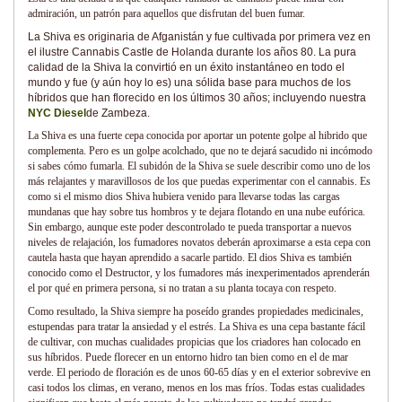
admiración, un patrón para aquellos que disfrutan del buen fumar.
La Shiva es originaria de Afganistán y fue cultivada por primera vez en
el ilustre Cannabis Castle de Holanda durante los años 80. La pura
calidad de la Shiva la convirtió en un éxito instantáneo en todo el
mundo y fue (y aún hoy lo es) una sólida base para muchos de los
híbridos que han florecido en los últimos 30 años; incluyendo nuestra
NYC Diesel
de Zambeza.
La Shiva es una fuerte cepa conocida por aportar un potente golpe al hibrido que
complementa. Pero es un golpe acolchado, que no te dejará sacudido ni incómodo
si sabes cómo fumarla. El subidón de la Shiva se suele describir como uno de los
más relajantes y maravillosos de los que puedas experimentar con el cannabis. Es
como si el mismo dios Shiva hubiera venido para llevarse todas las cargas
mundanas que hay sobre tus hombros y te dejara flotando en una nube eufórica.
Sin embargo, aunque este poder descontrolado te pueda transportar a nuevos
niveles de relajación, los fumadores novatos deberán aproximarse a esta cepa con
cautela hasta que hayan aprendido a sacarle partido. El dios Shiva es también
conocido como el Destructor, y los fumadores más inexperimentados aprenderán
el por qué en primera persona, si no tratan a su planta tocaya con respeto.
Como resultado, la Shiva siempre ha poseído grandes propiedades medicinales,
estupendas para tratar la ansiedad y el estrés. La Shiva es una cepa bastante fácil
de cultivar, con muchas cualidades propicias que los criadores han colocado en
sus híbridos. Puede florecer en un entorno hidro tan bien como en el de mar
verde. El periodo de floración es de unos 60-65 días y en el exterior sobrevive en
casi todos los climas, en verano, menos en los mas fríos. Todas estas cualidades