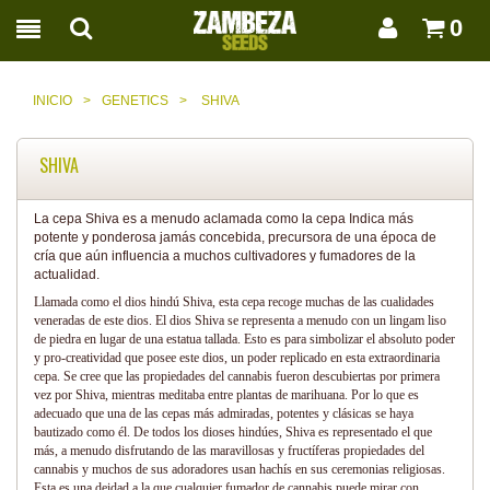
0
INICIO
>
GENETICS
>
SHIVA
SHIVA
La cepa Shiva es a menudo aclamada como la cepa Indica más
potente y ponderosa jamás concebida, precursora de una época de
cría que aún influencia a muchos cultivadores y fumadores de la
actualidad.
Llamada como el dios hindú Shiva, esta cepa recoge muchas de las cualidades
veneradas de este dios. El dios Shiva se representa a menudo con un lingam liso
de piedra en lugar de una estatua tallada. Esto es para simbolizar el absoluto poder
y pro-creatividad que posee este dios, un poder replicado en esta extraordinaria
cepa. Se cree que las propiedades del cannabis fueron descubiertas por primera
vez por Shiva, mientras meditaba entre plantas de marihuana. Por lo que es
adecuado que una de las cepas más admiradas, potentes y clásicas se haya
bautizado como él. De todos los dioses hindúes, Shiva es representado el que
más, a menudo disfrutando de las maravillosas y fructíferas propiedades del
cannabis y muchos de sus adoradores usan hachís en sus ceremonias religiosas.
Esta es una deidad a la que cualquier fumador de cannabis puede mirar con