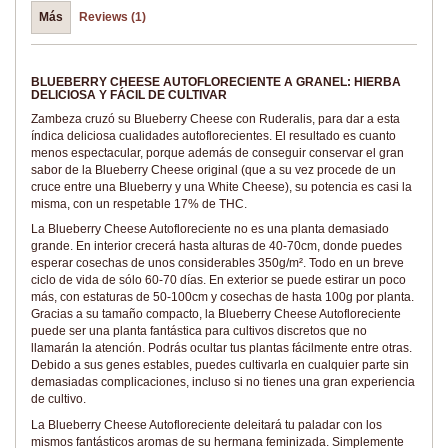
Más
Reviews (1)
BLUEBERRY CHEESE AUTOFLORECIENTE A GRANEL: HIERBA
DELICIOSA Y FÁCIL DE CULTIVAR
Zambeza cruzó su Blueberry Cheese con Ruderalis, para dar a esta
índica deliciosa cualidades autoflorecientes. El resultado es cuanto
menos espectacular, porque además de conseguir conservar el gran
sabor de la Blueberry Cheese original (que a su vez procede de un
cruce entre una Blueberry y una White Cheese), su potencia es casi la
misma, con un respetable 17% de THC.
La Blueberry Cheese Autofloreciente no es una planta demasiado
grande. En interior crecerá hasta alturas de 40-70cm, donde puedes
esperar cosechas de unos considerables 350g/m². Todo en un breve
ciclo de vida de sólo 60-70 días. En exterior se puede estirar un poco
más, con estaturas de 50-100cm y cosechas de hasta 100g por planta.
Gracias a su tamaño compacto, la Blueberry Cheese Autofloreciente
puede ser una planta fantástica para cultivos discretos que no
llamarán la atención. Podrás ocultar tus plantas fácilmente entre otras.
Debido a sus genes estables, puedes cultivarla en cualquier parte sin
demasiadas complicaciones, incluso si no tienes una gran experiencia
de cultivo.
La Blueberry Cheese Autofloreciente deleitará tu paladar con los
mismos fantásticos aromas de su hermana feminizada. Simplemente