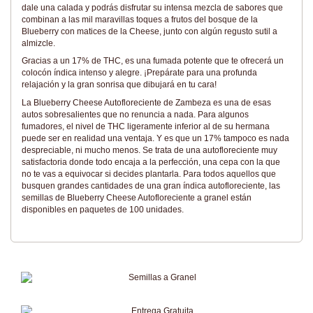
dale una calada y podrás disfrutar su intensa mezcla de sabores que
combinan a las mil maravillas toques a frutos del bosque de la
Blueberry con matices de la Cheese, junto con algún regusto sutil a
almizcle.
Gracias a un 17% de THC, es una fumada potente que te ofrecerá un
colocón índica intenso y alegre. ¡Prepárate para una profunda
relajación y la gran sonrisa que dibujará en tu cara!
La Blueberry Cheese Autofloreciente de Zambeza es una de esas
autos sobresalientes que no renuncia a nada. Para algunos
fumadores, el nivel de THC ligeramente inferior al de su hermana
puede ser en realidad una ventaja. Y es que un 17% tampoco es nada
despreciable, ni mucho menos. Se trata de una autofloreciente muy
satisfactoria donde todo encaja a la perfección, una cepa con la que
no te vas a equivocar si decides plantarla. Para todos aquellos que
busquen grandes cantidades de una gran índica autofloreciente, las
semillas de Blueberry Cheese Autofloreciente a granel están
disponibles en paquetes de 100 unidades.