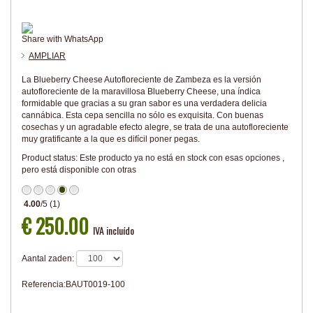
Share with WhatsApp
AMPLIAR
La Blueberry Cheese Autofloreciente de Zambeza es la versión
autofloreciente de la maravillosa Blueberry Cheese, una índica
formidable que gracias a su gran sabor es una verdadera delicia
cannábica. Esta cepa sencilla no sólo es exquisita. Con buenas
cosechas y un agradable efecto alegre, se trata de una autofloreciente
muy gratificante a la que es difícil poner pegas.
Product status:
Este producto ya no está en stock con esas opciones ,
pero está disponible con otras
4.00
/
5
(
1
)
€ 250.00
IVA incluído
Aantal zaden:
Referencia:
BAUT0019-100