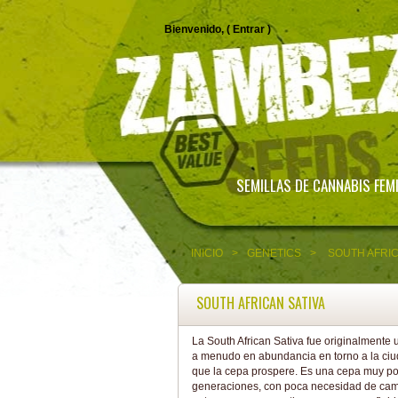
Bienvenido, (
Entrar
)
SEMILLAS DE CANNABIS FEM
INICIO
>
GENETICS
>
SOUTH AFRIC
SOUTH AFRICAN SATIVA
La South African Sativa fue originalmente
a menudo en abundancia en torno a la ciud
que la cepa prospere. Es una cepa muy popu
generaciones, con poca necesidad de camb