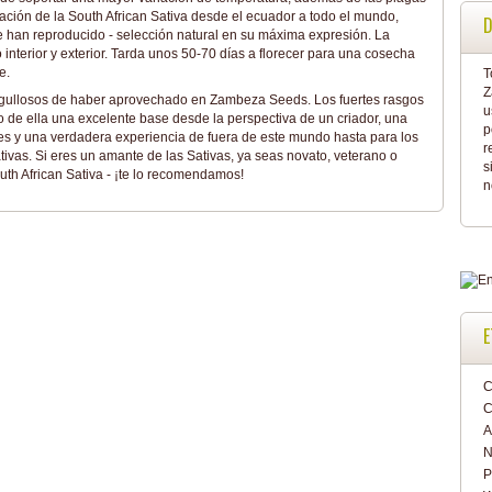
gación de la South African Sativa desde el ecuador a todo el mundo,
D
e han reproducido - selección natural en su máxima expresión. La
o interior y exterior. Tarda unos 50-70 días a florecer para una cosecha
te.
T
Z
gullosos de haber aprovechado en Zambeza Seeds. Los fuertes rasgos
u
 de ella una excelente base desde la perspectiva de un criador, una
p
ores y una verdadera experiencia de fuera de este mundo hasta para los
r
ivas. Si eres un amante de las Sativas, ya seas novato, veterano o
s
uth African Sativa - ¡te lo recomendamos!
n
E
C
C
A
N
P