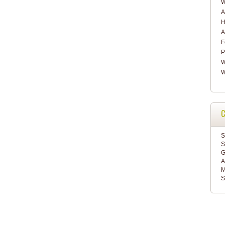
A
H
A
F
P
W
W
C
S
S
G
A
M
S