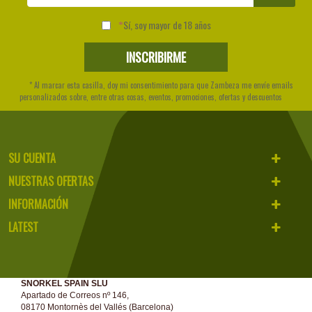
Sí, soy mayor de 18 años
* Al marcar esta casilla, doy mi consentimiento para que Zambeza me envíe emails
personalizados sobre, entre otras cosas, eventos, promociones, ofertas y descuentos
SU CUENTA
NUESTRAS OFERTAS
INFORMACIÓN
LATEST
SNORKEL SPAIN SLU
Apartado de Correos nº 146,
08170 Montornès del Vallés (Barcelona)