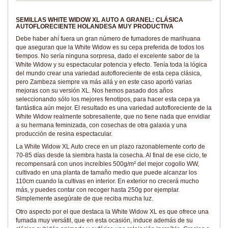
SEMILLAS WHITE WIDOW XL AUTO A GRANEL: CLÁSICA
AUTOFLORECIENTE HOLANDESA MUY PRODUCTIVA
Debe haber ahí fuera un gran número de fumadores de marihuana
que aseguran que la White Widow es su cepa preferida de todos los
tiempos. No sería ninguna sorpresa, dado el excelente sabor de la
White Widow y su espectacular potencia y efecto. Tenía toda la lógica
del mundo crear una variedad autofloreciente de esta cepa clásica,
pero Zambeza siempre va más allá y en este caso aportó varias
mejoras con su versión XL. Nos hemos pasado dos años
seleccionando sólo los mejores fenotipos, para hacer esta cepa ya
fantástica aún mejor. El resultado es una variedad autofloreciente de la
White Widow realmente sobresaliente, que no tiene nada que envidiar
a su hermana feminizada, con cosechas de otra galaxia y una
producción de resina espectacular.
La White Widow XL Auto crece en un plazo razonablemente corto de
70-85 días desde la siembra hasta la cosecha. Al final de ese ciclo, te
recompensará con unos increíbles 500g/m² del mejor cogollo WW,
cultivado en una planta de tamaño medio que puede alcanzar los
110cm cuando la cultivas en interior. En exterior no crecerá mucho
más, y puedes contar con recoger hasta 250g por ejemplar.
Simplemente asegúrate de que reciba mucha luz.
Otro aspecto por el que destaca la White Widow XL es que ofrece una
fumada muy versátil, que en esta ocasión, induce además de su