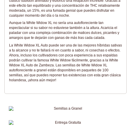
clásico subidón animado y eufórico una relajación increíble. Gracias a
este efecto tan equilibrado y una concentración de THC relativamente
moderada, un 15%, es una fumada genial que puedes disfrutar en
cualquier momento del día o la noche.
Aunque la White Widow XL no sería una autofloreciente tan
espectacular si su sabor no estuviese también a la altura. Acaricia el
paladar con una compleja combinación de matices dulces, picantes y
amargos que te dejarán con ganas de más tras cada calada.
La White Widow XL Auto puede ser una de las mejores híbridas sativas
a tu alcance y no te fallará ni en cuanto a sabor, ni cosechas o efectos.
Ahora, incluso los cultivadores con poca experiencia a sus espaldas
podrán cultivar la famosa White Widow fácilmente, gracias a la White
Widow XL Auto de Zambeza. Las semillas de White Widow XL
autofloreciente a granel están disponibles en paquetes de 100
semillas, así que puedes reponer tus existencias con esta gran clásica
holandesa, ¡ahora aún mejor!